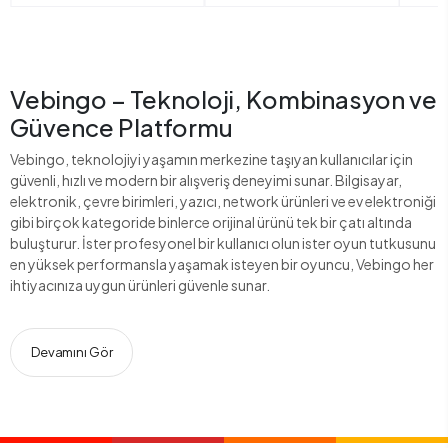
Vebingo – Teknoloji, Kombinasyon ve
Güvence Platformu
Vebingo, teknolojiyi yaşamın merkezine taşıyan kullanıcılar için
güvenli, hızlı ve modern bir alışveriş deneyimi sunar. Bilgisayar,
elektronik, çevre birimleri, yazıcı, network ürünleri ve ev elektroniği
gibi birçok kategoride binlerce orijinal ürünü tek bir çatı altında
buluşturur. İster profesyonel bir kullanıcı olun ister oyun tutkusunu
en yüksek performansla yaşamak isteyen bir oyuncu, Vebingo her
ihtiyacınıza uygun ürünleri güvenle sunar.
Devamını Gör