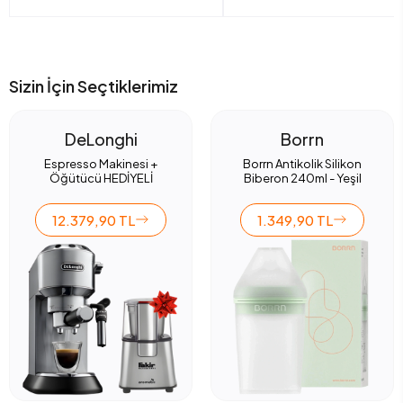
Sizin İçin Seçtiklerimiz
DeLonghi
Borrn
Espresso Makinesi +
Borrn Antikolik Silikon
Öğütücü HEDİYELİ
Biberon 240ml - Yeşil
12.379,90 TL
1.349,90 TL