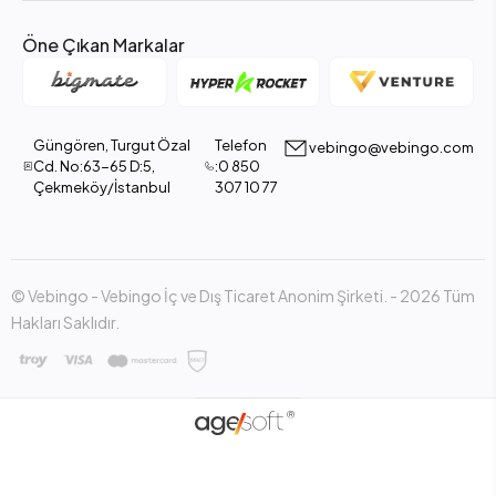
Öne Çıkan Markalar
Güngören, Turgut Özal
Telefon
vebingo@vebingo.com
Cd. No:63-65 D:5,
:0 850
Çekmeköy/İstanbul
307 10 77
© Vebingo - Vebingo İç ve Dış Ticaret Anonim Şirketi. - 2026 Tüm
Hakları Saklıdır.