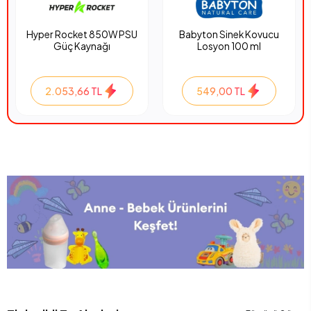
Hyper Rocket 850W PSU
Babyton Sinek Kovucu
Güç Kaynağı
Losyon 100 ml
2.053,66 TL
549,00 TL