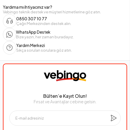
Yardıma mı ihtiyacınız var?
Vebingo teknik destek ve müşteri hizmetlerine göz atın.
0850 307 10 77
Çağrı Merkezinden destek alın.
WhatsApp Destek
Bize yazın, her zaman buradayız.
Yardım Merkezi
Sıkça sorulan sorulara göz atın.
Bülten’e Kayıt Olun!
Fırsat ve Avantajlar cebine gelsin.