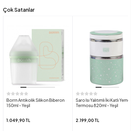
Çok Satanlar
Borrn Antikolik Silikon Biberon
Saro Isı Yalıtımlı İki Katlı Yeme
150ml - Yeşil
Termosu 820ml - Yeşil
1.049,90 TL
2.199,00 TL