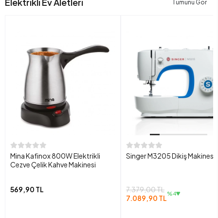
Elektrikli Ev Aletleri
Tümünü Gör
Mina Kafinox 800W Elektrikli
Singer M3205 Dikiş Makinesi
Cezve Çelik Kahve Makinesi
569,90 TL
7.379,00 TL
%4
7.089,90 TL