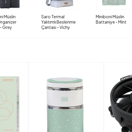
ni Müslin
Saro Termal
Miniboni Müslin
rganizer
Yalıtımlı Beslenme
Battaniye - Mint
- Grey
Çantası - Vichy