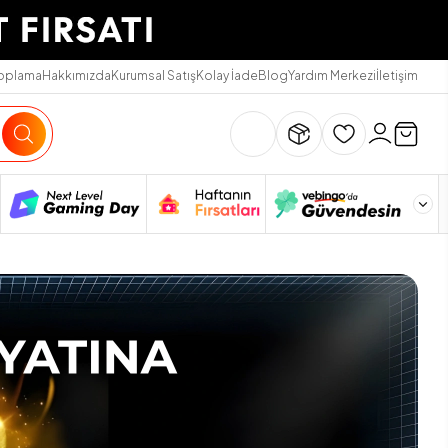
Toplama
Hakkımızda
Kurumsal Satış
Kolay İade
Blog
Yardım Merkezi
İletişim