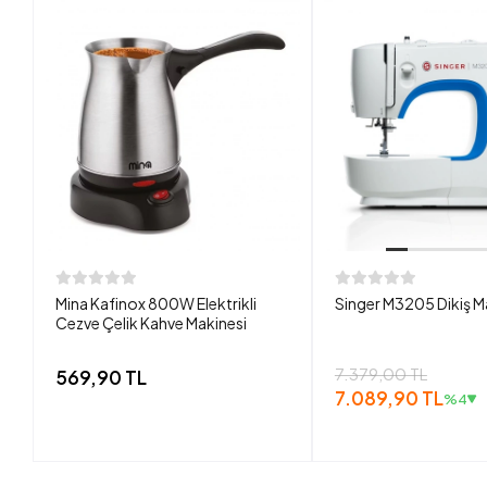
Mina Kafinox 800W Elektrikli
Singer M3205 Dikiş M
Cezve Çelik Kahve Makinesi
7.379,00 TL
569,90 TL
7.089,90 TL
%4