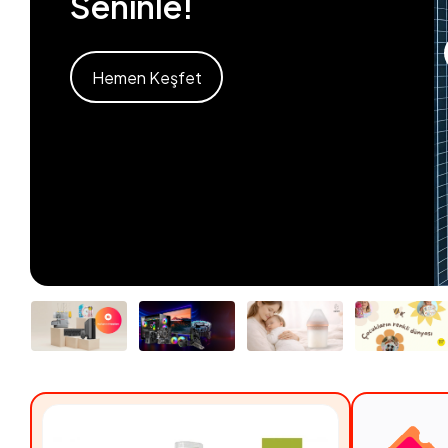
Seninle!
Hemen Keşfet