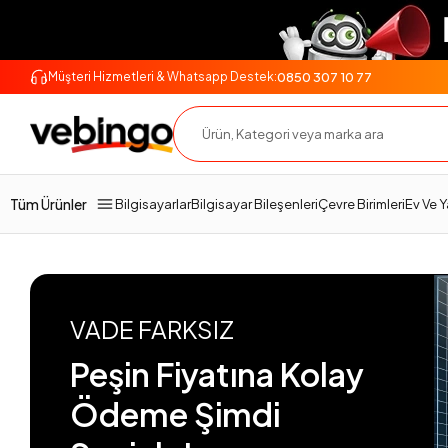
0850 307 10 77
Müşteri Hizmetleri & Whatsapp Destek:
Tüm Ürünler
Bilgisayarlar
Bilgisayar Bileşenleri
Çevre Birimleri
Ev Ve 
VADE FARKSIZ
Peşin Fiyatına Kolay
Ödeme Şimdi