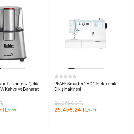
tic Paslanmaz Çelik
PFAFF Smarter 260C Elektronik
W Kahve Ve Baharat
Dikiş Makinesi
TL
26.083,00 TL
 TL
25.458,24 TL
%8
%2