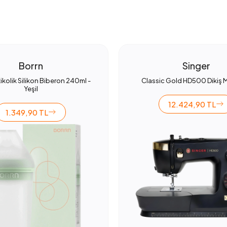
Borrn
Singer
ikolik Silikon Biberon 240ml -
Classic Gold HD500 Dikiş 
Yeşil
12.424,90 TL
1.349,90 TL