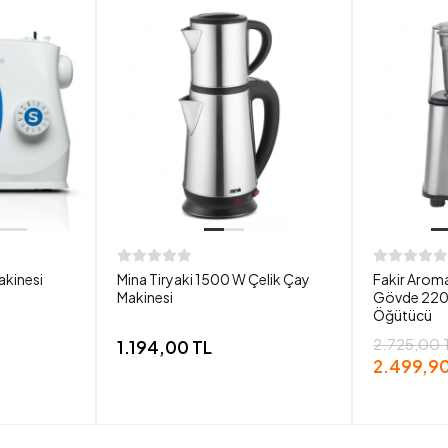
akinesi
Mina Tiryaki 1500 W Çelik Çay
Fakir Aroma
Makinesi
Gövde 220
Öğütücü
2.725,00 
1.194,00 TL
2.499,90