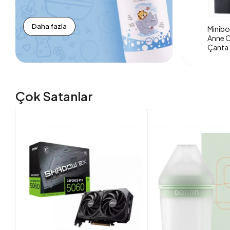
Daha fazla
Minibo
Anne O
Çanta 
Çok Satanlar