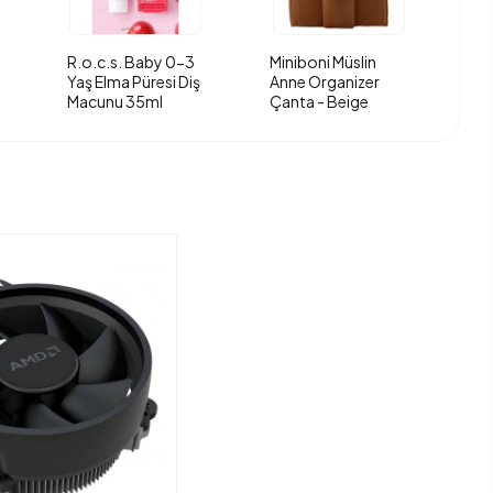
R.o.c.s. Baby 0-3
Miniboni Müslin
Yaş Elma Püresi Diş
Anne Organizer
Macunu 35ml
Çanta - Beige