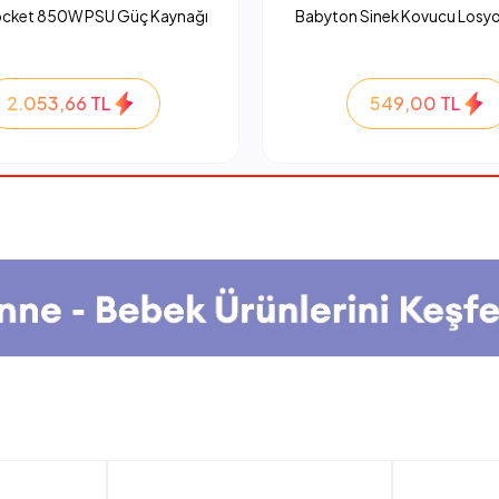
ocket 850W PSU Güç Kaynağı
Babyton Sinek Kovucu Losyo
2.053,66 TL
549,00 TL