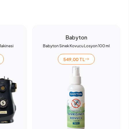
Babyton
Makinesi
Babyton Sinek Kovucu Losyon 100 ml
549,00 TL