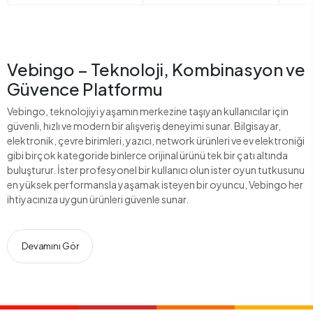
Vebingo – Teknoloji, Kombinasyon ve
Güvence Platformu
Vebingo, teknolojiyi yaşamın merkezine taşıyan kullanıcılar için
güvenli, hızlı ve modern bir alışveriş deneyimi sunar. Bilgisayar,
elektronik, çevre birimleri, yazıcı, network ürünleri ve ev elektroniği
gibi birçok kategoride binlerce orijinal ürünü tek bir çatı altında
buluşturur. İster profesyonel bir kullanıcı olun ister oyun tutkusunu
en yüksek performansla yaşamak isteyen bir oyuncu, Vebingo her
ihtiyacınıza uygun ürünleri güvenle sunar.
Devamını Gör