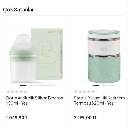
Çok Satanlar
Borrn Antikolik Silikon Biberon
Saro Isı Yalıtımlı İki Katlı Yeme
150ml - Yeşil
Termosu 820ml - Yeşil
1.049,90 TL
2.199,00 TL