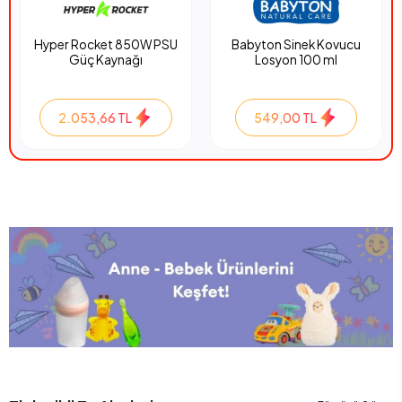
Hyper Rocket 850W PSU
Babyton Sinek Kovucu
Güç Kaynağı
Losyon 100 ml
2.053,66 TL
549,00 TL