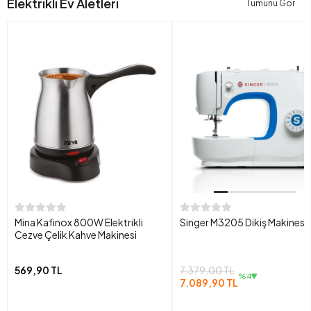
Elektrikli Ev Aletleri
Tümünü Gör
Mina Kafinox 800W Elektrikli
Singer M3205 Dikiş Makinesi
Cezve Çelik Kahve Makinesi
569,90 TL
7.379,00 TL
%4
7.089,90 TL