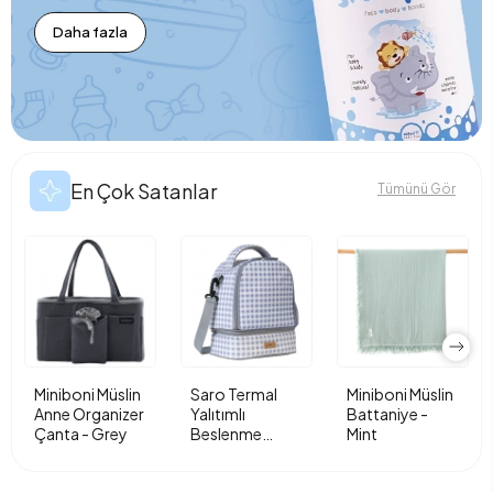
Daha fazla
En Çok Satanlar
Tümünü Gör
Miniboni Müslin
Saro Termal
Miniboni Müslin
Anne Organizer
Yalıtımlı
Battaniye -
Çanta - Grey
Beslenme
Mint
Çantası - Vichy