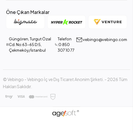
Öne Çıkan Markalar
Güngören, Turgut Özal
Telefon
vebingo@vebingo.com
Cd. No:63-65 D:5,
:0 850
Çekmeköy/İstanbul
307 10 77
© Vebingo - Vebingo İç ve Dış Ticaret Anonim Şirketi. - 2026 Tüm
Hakları Saklıdır.