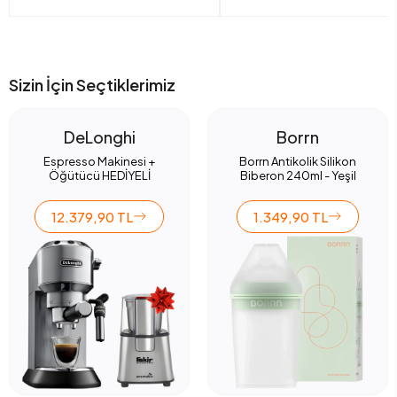
Sizin İçin Seçtiklerimiz
DeLonghi
Borrn
Espresso Makinesi +
Borrn Antikolik Silikon
Öğütücü HEDİYELİ
Biberon 240ml - Yeşil
12.379,90 TL
1.349,90 TL