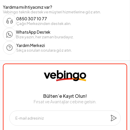
Yardıma mı ihtiyacınız var?
Vebingo teknik destek ve müşteri hizmetlerine göz atın.
0850 307 10 77
Çağrı Merkezinden destek alın.
WhatsApp Destek
Bize yazın, her zaman buradayız.
Yardım Merkezi
Sıkça sorulan sorulara göz atın.
Bülten’e Kayıt Olun!
Fırsat ve Avantajlar cebine gelsin.