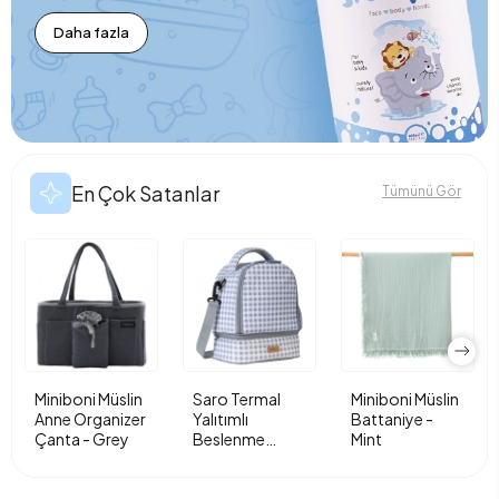
Daha fazla
En Çok Satanlar
Tümünü Gör
Miniboni Müslin
Saro Termal
Miniboni Müslin
Anne Organizer
Yalıtımlı
Battaniye -
Çanta - Grey
Beslenme
Mint
Çantası - Vichy