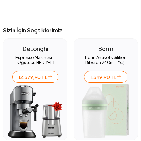
Sizin İçin Seçtiklerimiz
DeLonghi
Borrn
Espresso Makinesi +
Borrn Antikolik Silikon
Öğütücü HEDİYELİ
Biberon 240ml - Yeşil
12.379,90 TL
1.349,90 TL