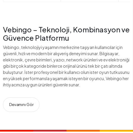
Vebingo – Teknoloji, Kombinasyon ve
Güvence Platformu
Vebingo, teknolojiyi yaşamın merkezine taşıyan kullanıcılar için
güvenli, hızlı ve modern bir alışveriş deneyimi sunar. Bilgisayar,
elektronik, çevre birimleri, yazıcı, network ürünleri ve ev elektroniği
gibi birçok kategoride binlerce orijinal ürünü tek bir çatı altında
buluşturur. İster profesyonel bir kullanıcı olun ister oyun tutkusunu
en yüksek performansla yaşamak isteyen bir oyuncu, Vebingo her
ihtiyacınıza uygun ürünleri güvenle sunar.
Devamını Gör