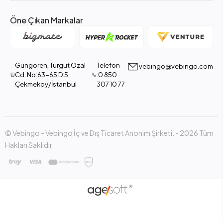
Öne Çıkan Markalar
Güngören, Turgut Özal
Telefon
vebingo@vebingo.com
Cd. No:63-65 D:5,
:0 850
Çekmeköy/İstanbul
307 10 77
© Vebingo - Vebingo İç ve Dış Ticaret Anonim Şirketi. - 2026 Tüm
Hakları Saklıdır.