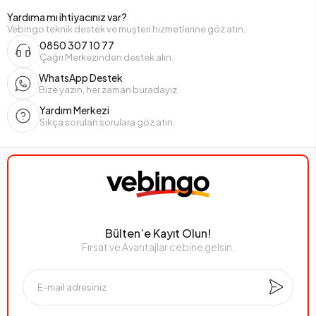
Yardıma mı ihtiyacınız var?
Vebingo teknik destek ve müşteri hizmetlerine göz atın.
0850 307 10 77
Çağrı Merkezinden destek alın.
WhatsApp Destek
Bize yazın, her zaman buradayız.
Yardım Merkezi
Sıkça sorulan sorulara göz atın.
Bülten’e Kayıt Olun!
Fırsat ve Avantajlar cebine gelsin.