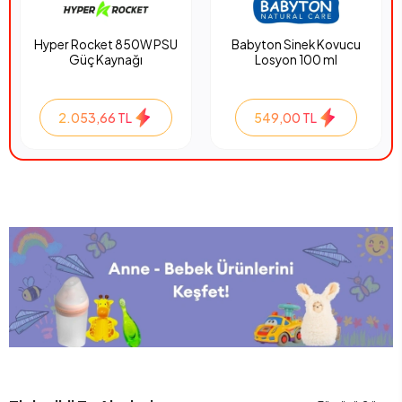
Hyper Rocket 850W PSU
Babyton Sinek Kovucu
Güç Kaynağı
Losyon 100 ml
2.053,66 TL
549,00 TL