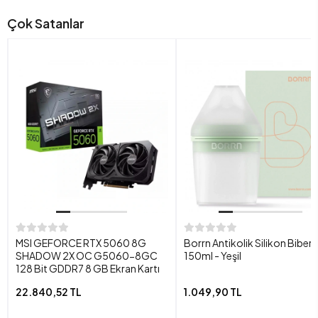
Çok Satanlar
MSI GEFORCE RTX 5060 8G
Borrn Antikolik Silikon Biber
SHADOW 2X OC G5060-8GC
150ml - Yeşil
128 Bit GDDR7 8 GB Ekran Kartı
22.840,52 TL
1.049,90 TL