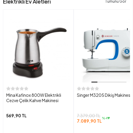
Elektrikli Ev Aletleri
Tümünü Gör
Mina Kafinox 800W Elektrikli
Singer M3205 Dikiş Makinesi
Cezve Çelik Kahve Makinesi
569,90 TL
7.379,00 TL
%4
7.089,90 TL