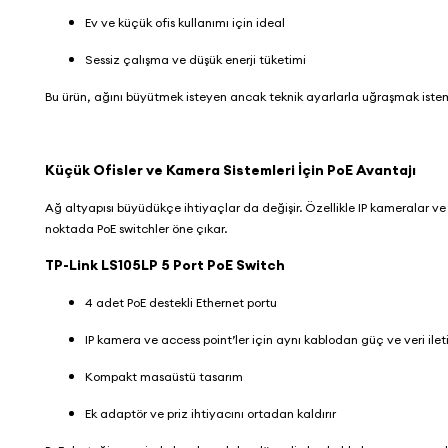
Ev ve küçük ofis kullanımı için ideal
Sessiz çalışma ve düşük enerji tüketimi
Bu ürün, ağını büyütmek isteyen ancak teknik ayarlarla uğraşmak istem
Küçük Ofisler ve Kamera Sistemleri İçin PoE Avantajı
Ağ altyapısı büyüdükçe ihtiyaçlar da değişir. Özellikle IP kameralar ve 
noktada PoE switchler öne çıkar.
TP-Link LS105LP 5 Port PoE Switch
4 adet PoE destekli Ethernet portu
IP kamera ve access point’ler için aynı kablodan güç ve veri ile
Kompakt masaüstü tasarım
Ek adaptör ve priz ihtiyacını ortadan kaldırır