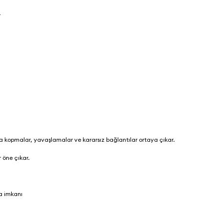
.
ka kopmalar, yavaşlamalar ve kararsız bağlantılar ortaya çıkar.
r öne çıkar.
ma imkanı