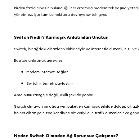
Birden fazla cihazın bulunduğu her ortamda modem tek başına yeterli değ
yönetmez. İşte tam bu noktada devreye switch girer.
Switch Nedir? Karmaşık Anlatımları Unutun
Switch, bir ağdaki cihazların birbirleriyle ve internetle düzenli, hızlı ve
Basitçe anlatmak gerekirse:
Modem interneti sağlar
Switch interneti paylaştırır
Ama bunu rastgele değil, akıllı şekilde yapar.
Switch olmayan bir ağda veri paketleri karmaşık şekilde dolaşır, cihazl
ise her cihaz yalnızca kendisine ait veriyi alır, trafik düzenlenir ve gene
Neden Switch Olmadan Ağ Sorunsuz Çalışmaz?