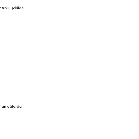
trollü şekilde
nılan ağlarda