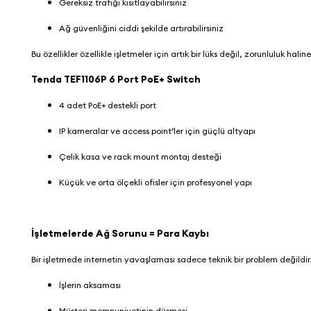
Gereksiz trafiği kısıtlayabilirsiniz
Ağ güvenliğini ciddi şekilde artırabilirsiniz
Bu özellikler özellikle işletmeler için artık bir lüks değil, zorunluluk halin
Tenda TEF1106P 6 Port PoE+ Switch
4 adet PoE+ destekli port
IP kameralar ve access point’ler için güçlü altyapı
Çelik kasa ve rack mount montaj desteği
Küçük ve orta ölçekli ofisler için profesyonel yapı
İşletmelerde Ağ Sorunu = Para Kaybı
Bir işletmede internetin yavaşlaması sadece teknik bir problem değil
İşlerin aksaması
Müşteri memnuniyetinin düşmesi