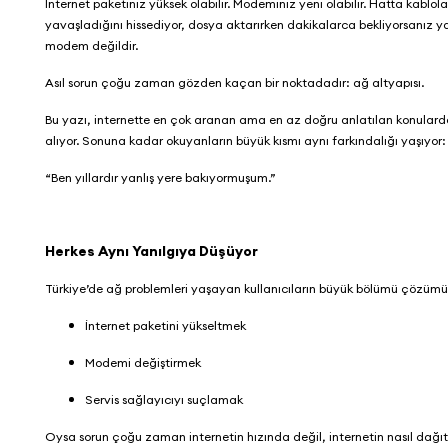
İnternet paketiniz yüksek olabilir. Modeminiz yeni olabilir. Hatta kablol
yavaşladığını hissediyor, dosya aktarırken dakikalarca bekliyorsanız ya 
modem değildir.
Asıl sorun çoğu zaman gözden kaçan bir noktadadır: ağ altyapısı.
Bu yazı, internette en çok aranan ama en az doğru anlatılan konularda
alıyor. Sonuna kadar okuyanların büyük kısmı aynı farkındalığı yaşıyor
“Ben yıllardır yanlış yere bakıyormuşum.”
Herkes Aynı Yanılgıya Düşüyor
Türkiye’de ağ problemleri yaşayan kullanıcıların büyük bölümü çözümü
İnternet paketini yükseltmek
Modemi değiştirmek
Servis sağlayıcıyı suçlamak
Oysa sorun çoğu zaman internetin hızında değil, internetin nasıl dağıt