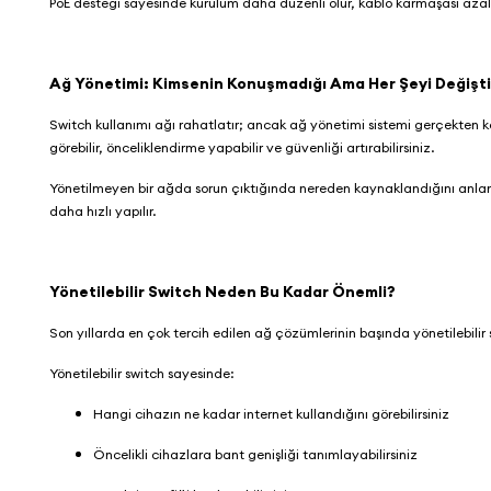
PoE desteği sayesinde kurulum daha düzenli olur, kablo karmaşası azalı
Ağ Yönetimi: Kimsenin Konuşmadığı Ama Her Şeyi Değişt
Switch kullanımı ağı rahatlatır; ancak ağ yönetimi sistemi gerçekten ko
görebilir, önceliklendirme yapabilir ve güvenliği artırabilirsiniz.
Yönetilmeyen bir ağda sorun çıktığında nereden kaynaklandığını anla
daha hızlı yapılır.
Yönetilebilir Switch Neden Bu Kadar Önemli?
Son yıllarda en çok tercih edilen ağ çözümlerinin başında yönetilebilir s
Yönetilebilir switch sayesinde:
Hangi cihazın ne kadar internet kullandığını görebilirsiniz
Öncelikli cihazlara bant genişliği tanımlayabilirsiniz