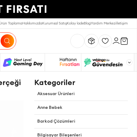
Ürün Toplama
Hakkımızda
Kurumsal Satış
Kolay İade
Blog
Yardım Merkezi
İletişim
Gerçeği
Kategoriler
Aksesuar Ürünleri
Anne Bebek
Barkod Çözümleri
Bilgisayar Bileşenleri