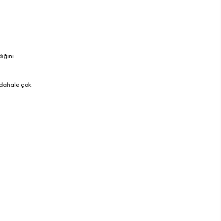
ığını
üdahale çok