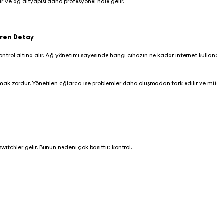
r ve ağ altyapısı daha profesyonel hale gelir.
iren Detay
ntrol altına alır. Ağ yönetimi sayesinde hangi cihazın ne kadar internet kulland
mak zordur. Yönetilen ağlarda ise problemler daha oluşmadan fark edilir ve m
witchler gelir. Bunun nedeni çok basittir: kontrol.