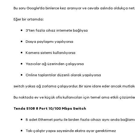
Bu soru Google’da binlerce kez aranıyor ve cevabı aslında oldukça net
Eğer bir ortamda:
3’ten fazla cihaz internete bağlıysa
Dosya paylaşımı yapılıyorsa
Kamera sistemi kullanılıyorsa
Yazıcılar ağ üzerinden çalışıyorsa
Online toplantılar düzenli olarak yapılıyorsa
switch yoksa ağ zorlama çalışıyordur. Bir süre idare eder ancak mutla
Bu noktada ev ve küçük ofis kullanıcıları için temel ama etkili çözümle
Tenda S108 8 Port 10/100 Mbps Switch
8 adet Ethernet portu ile birden fazla cihazı aynı anda bağla
Tak-çalıştır yapısı sayesinde ekstra ayar gerektirmez