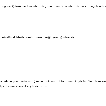
ildir. Çünkü modem interneti getirir; ancak bu interneti akıllı, dengeli ve kon
 kontrollü şekilde iletişim kurmasını sağlayan ağ cihazıdır.
ar birbirini yavaşlatır ve ağ üzerindeki kontrol tamamen kaybolur. Switch kulla
l performans hissedilir şekilde artar.