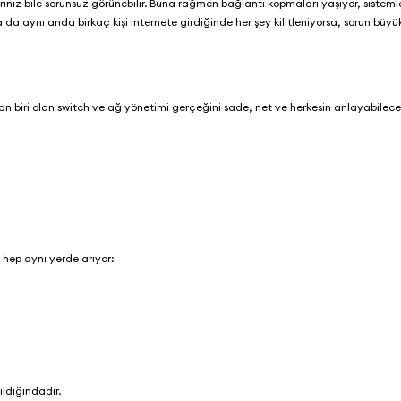
arınız bile sorunsuz görünebilir. Buna rağmen bağlantı kopmaları yaşıyor, sisteml
da aynı anda birkaç kişi internete girdiğinde her şey kilitleniyorsa, sorun büyü
n biri olan
switch ve ağ yönetimi
gerçeğini sade, net ve herkesin anlayabileceği
:
 hep aynı yerde arıyor:
ıldığındadır.