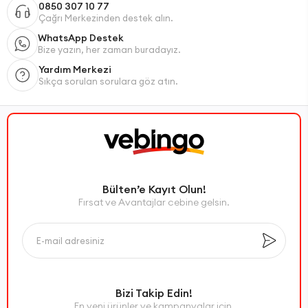
0850 307 10 77
Çağrı Merkezinden destek alın.
WhatsApp Destek
Bize yazın, her zaman buradayız.
Yardım Merkezi
Sıkça sorulan sorulara göz atın.
Bülten’e Kayıt Olun!
Fırsat ve Avantajlar cebine gelsin.
Bizi Takip Edin!
En yeni ürünler ve kampanyalar için,