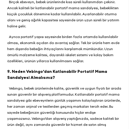
Birçok ebeveyn, bebek ürünlerinde kısa süreli kullanımdan çekinir.
Ancak kaliteli bir katlanabilir portatif mama sandalyesi, bebeklikten
küçük çocukluk dönemine kadar kullanılabilir. Ayarlanabilir oturma
alanı ve geniş ağırlık kapasitesi sayesinde ürün uzun süreli bir yatırım
haline gelir.
Ayrıca portatif yapısı sayesinde birden fazla ortamda kullanılabilir
olması, ekonomik açıdan da avantaj sağlar. Tek bir ürünle hem evde
hem dışarıda bebeğin ihtiyaçlarını karşılamak mümkündür. Uzun
ömürlü malzeme kalitesi, dayanıklı iskelet sistemi ve kolay bakım
özellikleri, ürünün yıllarca kullanılmasını sağlar.
9. Neden Vebingo’dan Katlanabilir Portatif Mama
Sandalyesi Almalısınız?
Vebingo
, bebek ürünlerinde kalite, güvenlik ve uygun fiyatı bir arada
sunan güvenilir bir alışveriş platformudur. Katlanabilir portatif mama
sandalyesi gibi ebeveynlerin günlük yaşamını kolaylaştıran ürünlerde,
her zaman orijinal ve testlerden geçmiş markaları tercih eder. Bu
sayede bebeğinizin güvenliği konusunda hiçbir endişe
yaşamazsınız.
Vebingo
’dan alışveriş yaptığınızda, sadece kaliteli bir
ürün değil, aynı zamanda güvenilir bir hizmet de satın almış