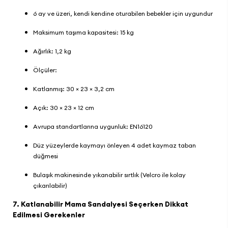
6 ay ve üzeri, kendi kendine oturabilen bebekler için uygundur
Maksimum taşıma kapasitesi: 15 kg
Ağırlık: 1,2 kg
Ölçüler:
Katlanmış: 30 × 23 × 3,2 cm
Açık: 30 × 23 × 12 cm
Avrupa standartlarına uygunluk: EN16120
Düz yüzeylerde kaymayı önleyen 4 adet kaymaz taban
düğmesi
Bulaşık makinesinde yıkanabilir sırtlık (Velcro ile kolay
çıkarılabilir)
7. Katlanabilir Mama Sandalyesi Seçerken Dikkat
Edilmesi Gerekenler