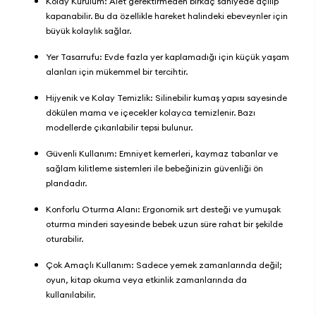
Kolay Kurulum: Alet gerektirmeden birkaç saniyede açılıp
kapanabilir. Bu da özellikle hareket halindeki ebeveynler için
büyük kolaylık sağlar.
Yer Tasarrufu: Evde fazla yer kaplamadığı için küçük yaşam
alanları için mükemmel bir tercihtir.
Hijyenik ve Kolay Temizlik: Silinebilir kumaş yapısı sayesinde
dökülen mama ve içecekler kolayca temizlenir. Bazı
modellerde çıkarılabilir tepsi bulunur.
Güvenli Kullanım: Emniyet kemerleri, kaymaz tabanlar ve
sağlam kilitleme sistemleri ile bebeğinizin güvenliği ön
plandadır.
Konforlu Oturma Alanı: Ergonomik sırt desteği ve yumuşak
oturma minderi sayesinde bebek uzun süre rahat bir şekilde
oturabilir.
Çok Amaçlı Kullanım: Sadece yemek zamanlarında değil;
oyun, kitap okuma veya etkinlik zamanlarında da
kullanılabilir.