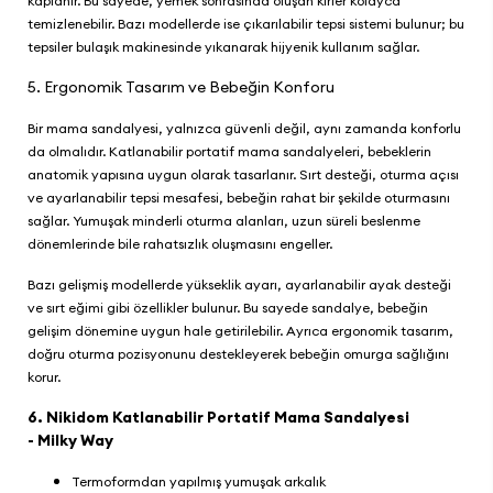
kaplanır. Bu sayede, yemek sonrasında oluşan kirler kolayca
temizlenebilir. Bazı modellerde ise çıkarılabilir tepsi sistemi bulunur; bu
tepsiler bulaşık makinesinde yıkanarak hijyenik kullanım sağlar.
5. Ergonomik Tasarım ve Bebeğin Konforu
Bir mama sandalyesi, yalnızca güvenli değil, aynı zamanda konforlu
da olmalıdır. Katlanabilir portatif mama sandalyeleri, bebeklerin
anatomik yapısına uygun olarak tasarlanır. Sırt desteği, oturma açısı
ve ayarlanabilir tepsi mesafesi, bebeğin rahat bir şekilde oturmasını
sağlar. Yumuşak minderli oturma alanları, uzun süreli beslenme
dönemlerinde bile rahatsızlık oluşmasını engeller.
Bazı gelişmiş modellerde yükseklik ayarı, ayarlanabilir ayak desteği
ve sırt eğimi gibi özellikler bulunur. Bu sayede sandalye, bebeğin
gelişim dönemine uygun hale getirilebilir. Ayrıca ergonomik tasarım,
doğru oturma pozisyonunu destekleyerek bebeğin omurga sağlığını
korur.
6.
Nikidom Katlanabilir Portatif Mama Sandalyesi
- Milky Way
Termoformdan yapılmış yumuşak arkalık