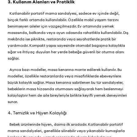
3. Kullanım Alanları ve Pratiklik
Katlanabilir portatif mama sandalyesi, sadece ev içinde değil,
birçok farklı ortamda kullanılabilir. Özellikle mobil yaşam tarzını
benimseyen aileler için vazgeçilmezdir. Ev ortamında yemek
masasında, balkonda veya oyun odasında rahatlıkla kullanılabilir. Dış
mekânda ise piknikte, restoranda veya seyahatlerde pratik bir
yardımcıdır. Kompakt yapısı sayesinde otomobil bagajına kolaylıkla
sığar ve ihtiyaç duyulan her yerde bebeğe güvenli bir oturma alanı
sağlar.
Ayrıca bazı modeller, masa kenarına monte edilerek kullanılır. Bu
modeller, özellikle restoranlarda veya misafirliklerde ebeveynlere
büyük kolaylık sağlar. Masa kenarına sabitlenen bu tür sandalyeler,
bebeklerin masa hizasında oturmasını sağlayarak hem beslenmeyi
kolaylaştırır hem de aile bireyleriyle birlikte keyifli yemek deneyimleri
sunar.
4. Temizlik ve Hijyen Kolaylığı
Bebek ürünlerinde hijyen, daima ilk sıradadır. Katlanabilir portatif
mama sandalyeleri, genellikle silinebilir veya yıkanabilir kumaşlarla