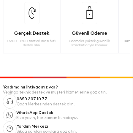
Gerçek Destek
Güvenli Ödeme
09:00 - 18:00 saatleri arası hızlı
Ödemeler yüksek güvenlik
Tüm ü
destek alın.
standartlarıyla korunur.
Yardıma mı ihtiyacınız var?
Vebingo teknik destek ve müşteri hizmetlerine göz atın.
0850 307 10 77
Çağrı Merkezinden destek alın.
WhatsApp Destek
Bize yazın, her zaman buradayız.
Yardım Merkezi
Sıkça sorulan sorulara göz atın.