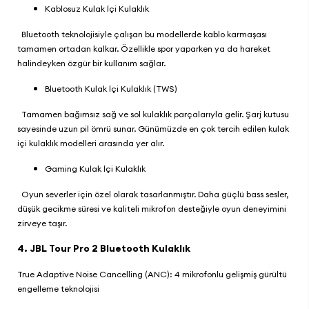
Kablosuz Kulak İçi Kulaklık
Bluetooth teknolojisiyle çalışan bu modellerde kablo karmaşası
tamamen ortadan kalkar. Özellikle spor yaparken ya da hareket
halindeyken özgür bir kullanım sağlar.
Bluetooth Kulak İçi Kulaklık (TWS)
Tamamen bağımsız sağ ve sol kulaklık parçalarıyla gelir. Şarj kutusu
sayesinde uzun pil ömrü sunar. Günümüzde en çok tercih edilen kulak
içi kulaklık modelleri arasında yer alır.
Gaming Kulak İçi Kulaklık
Oyun severler için özel olarak tasarlanmıştır. Daha güçlü bass sesler,
düşük gecikme süresi ve kaliteli mikrofon desteğiyle oyun deneyimini
zirveye taşır.
4.
JBL Tour Pro 2 Bluetooth Kulaklık
True Adaptive Noise Cancelling (ANC): 4 mikrofonlu gelişmiş gürültü
engelleme teknolojisi