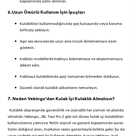
kapsamında satın alınmalı.
6.Uzun Ömürlü Kullanım İçin İpuçları
Kulaklıkları kullanmadığınızda şarj kutusunda veya koruma
kılıfında saklayın.
Aşırı ses seviyesinde uzun süre müzik dinlememeye özen
gösterin.
Kablolu modellerde kabloyu bükmemeye ve sıkıştırmamaya
dikkat edin.
Kablosuz kulaklıklarda şarjı tamamen bitmeden doldurun.
Düzenli olarak kulaklık silikonlarını temizleyin.
7. Neden Vebingo’dan Kulak İçi Kulaklık Almalısın?
Kulaklık alışverişinde güvenilirlik ve orijinallik her zaman ön planda
olmalıdır.
Vebingo
, JBL Tour Pro 2 gibi üst düzey kulak içi kulaklıkları
kullanıcılarına yalnızca %100 orijinal ve garanti kapsamında sunar.
Satın aldığınız ürün, markanın resmi garantisiyle birlikte gelir; bu da
uzun vadede güvenli bir kullanım demektir. Ayrıca
Vebingo
, hızlı