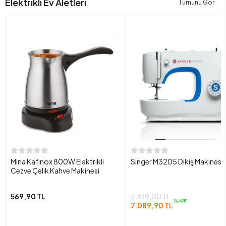
Elektrikli Ev Aletleri
Tümünü Gör
Mina Kafinox 800W Elektrikli
Singer M3205 Dikiş Makinesi
Cezve Çelik Kahve Makinesi
569,90 TL
7.379,00 TL
%4
7.089,90 TL