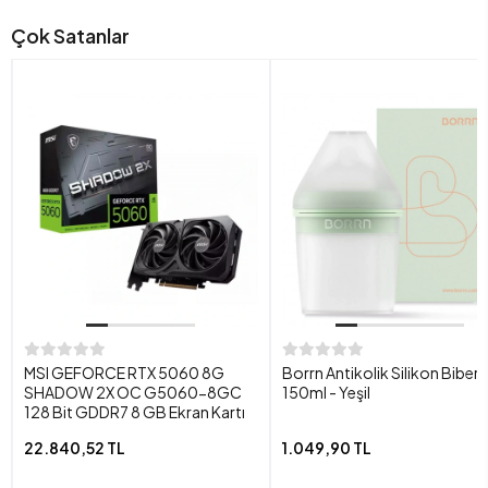
Çok Satanlar
MSI GEFORCE RTX 5060 8G
Borrn Antikolik Silikon Biber
SHADOW 2X OC G5060-8GC
150ml - Yeşil
128 Bit GDDR7 8 GB Ekran Kartı
22.840,52 TL
1.049,90 TL