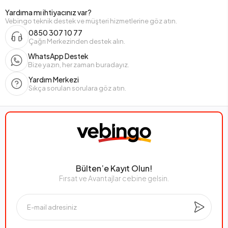
Yardıma mı ihtiyacınız var?
Vebingo teknik destek ve müşteri hizmetlerine göz atın.
0850 307 10 77
Çağrı Merkezinden destek alın.
WhatsApp Destek
Bize yazın, her zaman buradayız.
Yardım Merkezi
Sıkça sorulan sorulara göz atın.
Bülten’e Kayıt Olun!
Fırsat ve Avantajlar cebine gelsin.