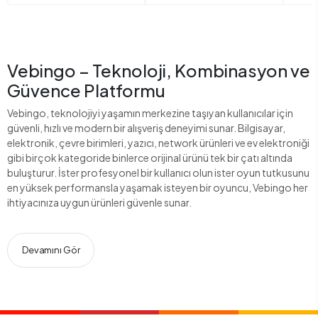
Vebingo – Teknoloji, Kombinasyon ve
Güvence Platformu
Vebingo, teknolojiyi yaşamın merkezine taşıyan kullanıcılar için
güvenli, hızlı ve modern bir alışveriş deneyimi sunar. Bilgisayar,
elektronik, çevre birimleri, yazıcı, network ürünleri ve ev elektroniği
gibi birçok kategoride binlerce orijinal ürünü tek bir çatı altında
buluşturur. İster profesyonel bir kullanıcı olun ister oyun tutkusunu
en yüksek performansla yaşamak isteyen bir oyuncu, Vebingo her
ihtiyacınıza uygun ürünleri güvenle sunar.
Devamını Gör