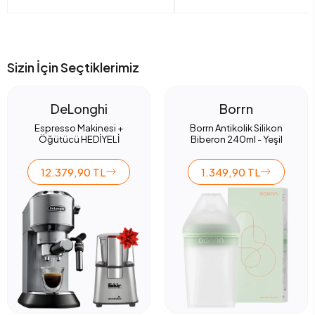
Sizin İçin Seçtiklerimiz
DeLonghi
Borrn
Espresso Makinesi +
Borrn Antikolik Silikon
Öğütücü HEDİYELİ
Biberon 240ml - Yeşil
12.379,90 TL
1.349,90 TL