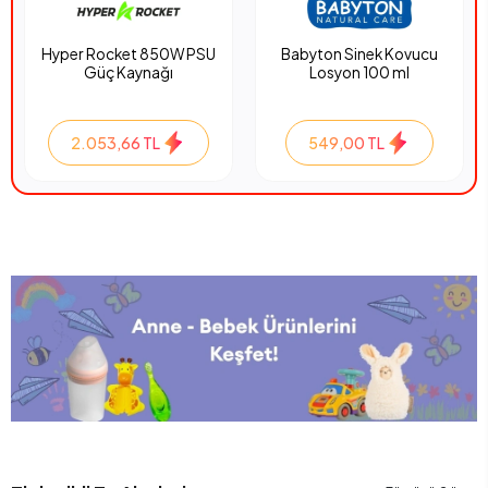
Hyper Rocket 850W PSU
Babyton Sinek Kovucu
Güç Kaynağı
Losyon 100 ml
2.053,66 TL
549,00 TL