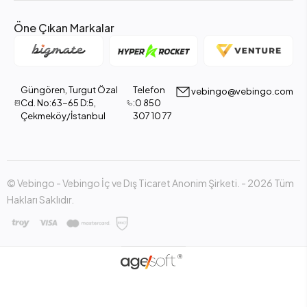
Öne Çıkan Markalar
Güngören, Turgut Özal
Telefon
vebingo@vebingo.com
Cd. No:63-65 D:5,
:0 850
Çekmeköy/İstanbul
307 10 77
© Vebingo - Vebingo İç ve Dış Ticaret Anonim Şirketi. - 2026 Tüm
Hakları Saklıdır.