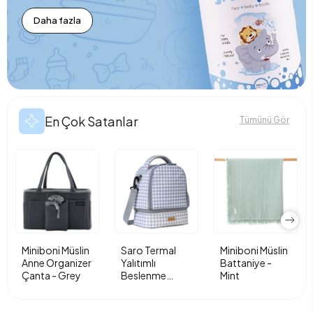
Daha fazla
En Çok Satanlar
Tümünü Gör
Miniboni Müslin
Saro Termal
Miniboni Müslin
Anne Organizer
Yalıtımlı
Battaniye -
Çanta - Grey
Beslenme
Mint
Çantası - Vichy