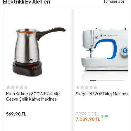
Elektrikli Ev Aletleri
Tümünü Gör
Mina Kafinox 800W Elektrikli
Singer M3205 Dikiş Makinesi
Cezve Çelik Kahve Makinesi
569,90 TL
7.379,00 TL
%4
7.089,90 TL