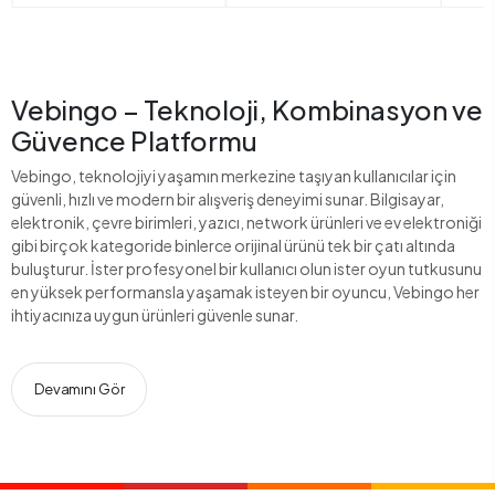
Vebingo – Teknoloji, Kombinasyon ve
Güvence Platformu
Vebingo, teknolojiyi yaşamın merkezine taşıyan kullanıcılar için
güvenli, hızlı ve modern bir alışveriş deneyimi sunar. Bilgisayar,
elektronik, çevre birimleri, yazıcı, network ürünleri ve ev elektroniği
gibi birçok kategoride binlerce orijinal ürünü tek bir çatı altında
buluşturur. İster profesyonel bir kullanıcı olun ister oyun tutkusunu
en yüksek performansla yaşamak isteyen bir oyuncu, Vebingo her
ihtiyacınıza uygun ürünleri güvenle sunar.
Devamını Gör