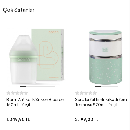
Çok Satanlar
Borrn Antikolik Silikon Biberon
Saro Isı Yalıtımlı İki Katlı Yeme
150ml - Yeşil
Termosu 820ml - Yeşil
1.049,90 TL
2.199,00 TL