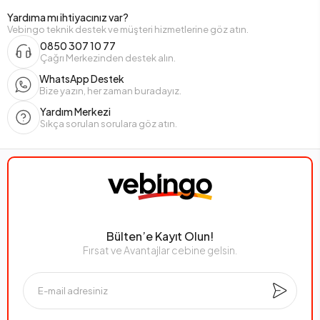
Yardıma mı ihtiyacınız var?
Vebingo teknik destek ve müşteri hizmetlerine göz atın.
0850 307 10 77
Çağrı Merkezinden destek alın.
WhatsApp Destek
Bize yazın, her zaman buradayız.
Yardım Merkezi
Sıkça sorulan sorulara göz atın.
Bülten’e Kayıt Olun!
Fırsat ve Avantajlar cebine gelsin.