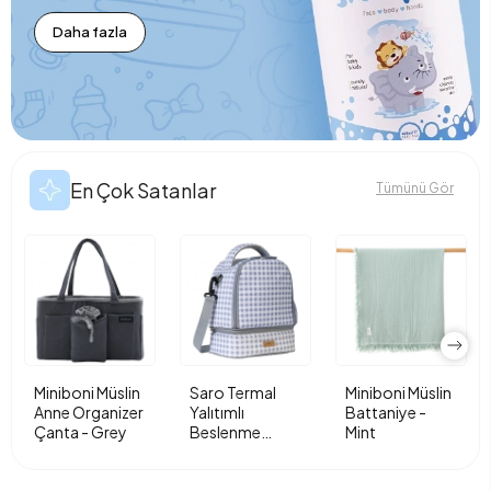
Daha fazla
En Çok Satanlar
Tümünü Gör
Miniboni Müslin
Saro Termal
Miniboni Müslin
Anne Organizer
Yalıtımlı
Battaniye -
Çanta - Grey
Beslenme
Mint
Çantası - Vichy