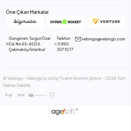
Öne Çıkan Markalar
Güngören, Turgut Özal
Telefon
vebingo@vebingo.com
Cd. No:63-65 D:5,
:0 850
Çekmeköy/İstanbul
307 10 77
© Vebingo - Vebingo İç ve Dış Ticaret Anonim Şirketi. - 2026 Tüm
Hakları Saklıdır.