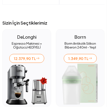
Sizin İçin Seçtiklerimiz
DeLonghi
Borrn
Espresso Makinesi +
Borrn Antikolik Silikon
Öğütücü HEDİYELİ
Biberon 240ml - Yeşil
12.379,90 TL
1.349,90 TL