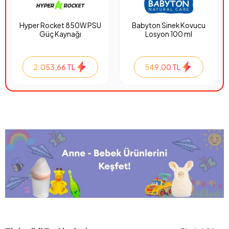
Hyper Rocket 850W PSU
Babyton Sinek Kovucu
Güç Kaynağı
Losyon 100 ml
2.053,66 TL
549,00 TL