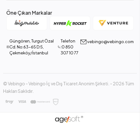
Öne Çıkan Markalar
Güngören, Turgut Özal
Telefon
vebingo@vebingo.com
Cd. No:63-65 D:5,
:0 850
Çekmeköy/İstanbul
307 10 77
© Vebingo - Vebingo İç ve Dış Ticaret Anonim Şirketi. - 2026 Tüm
Hakları Saklıdır.