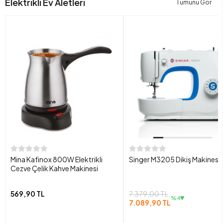
Elektrikli Ev Aletleri
Tümünü Gör
Mina Kafinox 800W Elektrikli
Singer M3205 Dikiş Makinesi
Cezve Çelik Kahve Makinesi
569,90 TL
7.379,00 TL
%4
7.089,90 TL