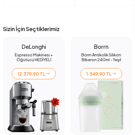
Sizin İçin Seçtiklerimiz
DeLonghi
Borrn
Espresso Makinesi +
Borrn Antikolik Silikon
Öğütücü HEDİYELİ
Biberon 240ml - Yeşil
12.379,90 TL
1.349,90 TL