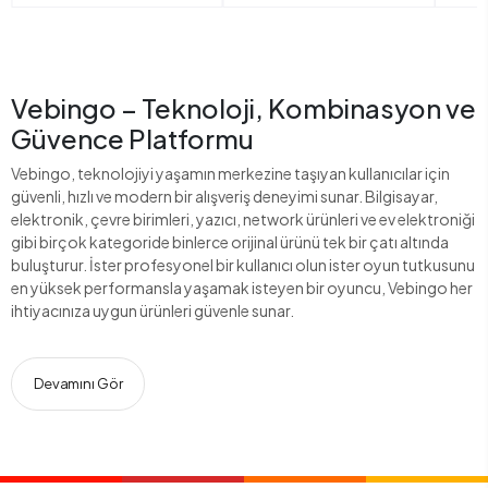
Vebingo – Teknoloji, Kombinasyon ve
Güvence Platformu
Vebingo, teknolojiyi yaşamın merkezine taşıyan kullanıcılar için
güvenli, hızlı ve modern bir alışveriş deneyimi sunar. Bilgisayar,
elektronik, çevre birimleri, yazıcı, network ürünleri ve ev elektroniği
gibi birçok kategoride binlerce orijinal ürünü tek bir çatı altında
buluşturur. İster profesyonel bir kullanıcı olun ister oyun tutkusunu
en yüksek performansla yaşamak isteyen bir oyuncu, Vebingo her
ihtiyacınıza uygun ürünleri güvenle sunar.
Devamını Gör