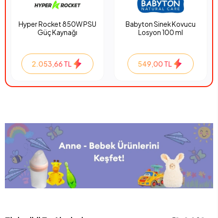
Hyper Rocket 850W PSU
Babyton Sinek Kovucu
Güç Kaynağı
Losyon 100 ml
2.053,66 TL
549,00 TL