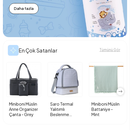
Daha fazla
En Çok Satanlar
Tümünü Gör
Miniboni Müslin
Saro Termal
Miniboni Müslin
Anne Organizer
Yalıtımlı
Battaniye -
Çanta - Grey
Beslenme
Mint
Çantası - Vichy