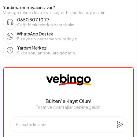
Yardıma mı ihtiyacınız var?
Vebingo teknik destek ve müşteri hizmetlerine göz atın.
0850 307 10 77
Çağrı Merkezinden destek alın.
WhatsApp Destek
Bize yazın, her zaman buradayız.
Yardım Merkezi
Sıkça sorulan sorulara göz atın.
Bülten’e Kayıt Olun!
Fırsat ve Avantajlar cebine gelsin.