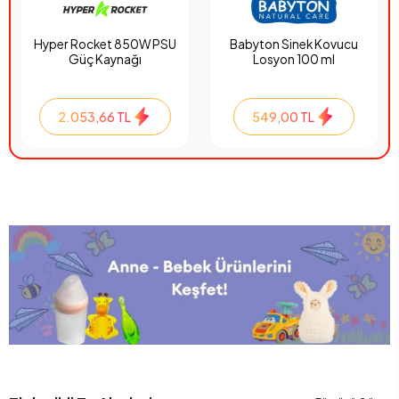
Hyper Rocket 850W PSU
Babyton Sinek Kovucu
Güç Kaynağı
Losyon 100 ml
2.053,66 TL
549,00 TL