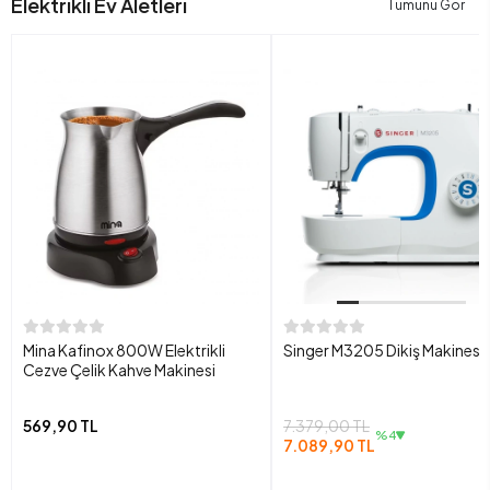
Elektrikli Ev Aletleri
Tümünü Gör
Mina Kafinox 800W Elektrikli
Singer M3205 Dikiş Makinesi
Cezve Çelik Kahve Makinesi
569,90 TL
7.379,00 TL
%4
7.089,90 TL