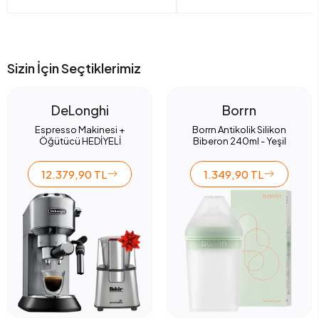
Sizin İçin Seçtiklerimiz
DeLonghi
Borrn
Espresso Makinesi +
Borrn Antikolik Silikon
Öğütücü HEDİYELİ
Biberon 240ml - Yeşil
12.379,90 TL
1.349,90 TL