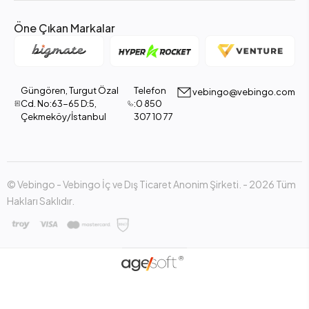
Öne Çıkan Markalar
Güngören, Turgut Özal
Telefon
vebingo@vebingo.com
Cd. No:63-65 D:5,
:0 850
Çekmeköy/İstanbul
307 10 77
© Vebingo - Vebingo İç ve Dış Ticaret Anonim Şirketi. - 2026 Tüm
Hakları Saklıdır.