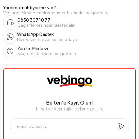
Yardıma mı ihtiyacınız var?
Vebingo teknik destek ve müşteri hizmetlerine göz atın.
0850 307 10 77
Çağrı Merkezinden destek alın.
WhatsApp Destek
Bize yazın, her zaman buradayız.
Yardım Merkezi
Sıkça sorulan sorulara göz atın.
Bülten’e Kayıt Olun!
Fırsat ve Avantajlar cebine gelsin.