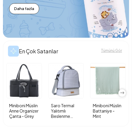
Daha fazla
En Çok Satanlar
Tümünü Gör
Miniboni Müslin
Saro Termal
Miniboni Müslin
Anne Organizer
Yalıtımlı
Battaniye -
Çanta - Grey
Beslenme
Mint
Çantası - Vichy