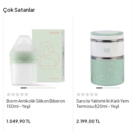
Çok Satanlar
Borrn Antikolik Silikon Biberon
Saro Isı Yalıtımlı İki Katlı Yeme
150ml - Yeşil
Termosu 820ml - Yeşil
1.049,90 TL
2.199,00 TL