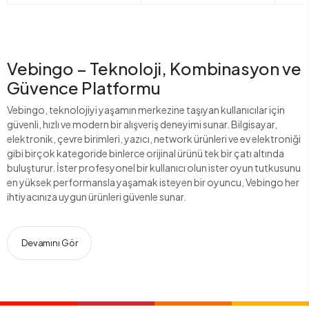
Vebingo – Teknoloji, Kombinasyon ve
Güvence Platformu
Vebingo, teknolojiyi yaşamın merkezine taşıyan kullanıcılar için
güvenli, hızlı ve modern bir alışveriş deneyimi sunar. Bilgisayar,
elektronik, çevre birimleri, yazıcı, network ürünleri ve ev elektroniği
gibi birçok kategoride binlerce orijinal ürünü tek bir çatı altında
buluşturur. İster profesyonel bir kullanıcı olun ister oyun tutkusunu
en yüksek performansla yaşamak isteyen bir oyuncu, Vebingo her
ihtiyacınıza uygun ürünleri güvenle sunar.
Devamını Gör