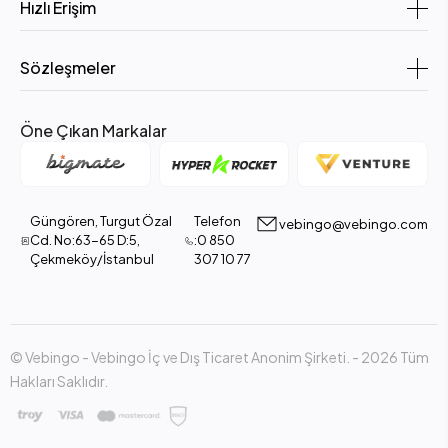
Hızlı Erişim
Sözleşmeler
Öne Çıkan Markalar
Güngören, Turgut Özal
Telefon
vebingo@vebingo.com
Cd. No:63-65 D:5,
:0 850
Çekmeköy/İstanbul
307 10 77
© Vebingo - Vebingo İç ve Dış Ticaret Anonim Şirketi. - 2026 Tüm
Hakları Saklıdır.