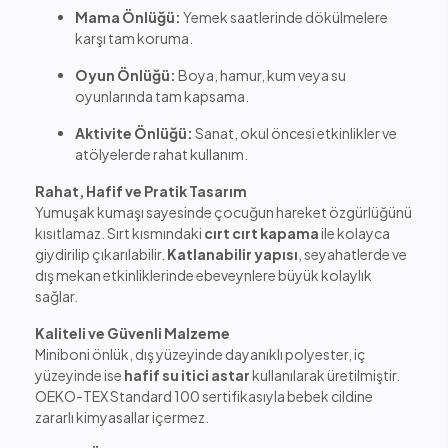
Mama Önlüğü:
Yemek saatlerinde dökülmelere
karşı tam koruma.
Oyun Önlüğü:
Boya, hamur, kum veya su
oyunlarında tam kapsama.
Aktivite Önlüğü:
Sanat, okul öncesi etkinlikler ve
atölyelerde rahat kullanım.
Rahat, Hafif ve Pratik Tasarım
Yumuşak kumaşı sayesinde çocuğun hareket özgürlüğünü
kısıtlamaz. Sırt kısmındaki
cırt cırt kapama
ile kolayca
giydirilip çıkarılabilir.
Katlanabilir yapısı
, seyahatlerde ve
dış mekan etkinliklerinde ebeveynlere büyük kolaylık
sağlar.
Kaliteli ve Güvenli Malzeme
Miniboni önlük, dış yüzeyinde dayanıklı polyester, iç
yüzeyinde ise
hafif su itici astar
kullanılarak üretilmiştir.
OEKO-TEX Standard 100 sertifikasıyla bebek cildine
zararlı kimyasallar içermez.