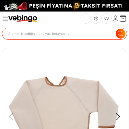
Genel Bakış
Ürün Açıklaması
Teknik Özellikler
Teslimat Ve İade