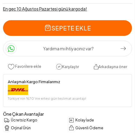
En geç 10 Ağustos Pazartesi günü kargoda!
SEPETE EKLE
Yardıma mı ihtiyacınız var?
Favorilere ekle
Karşılaştır
Arkadaşına öner
Anlaşmalı Kargo Firmalarımız
Türkiye’nin %70’ine ertesi gün teslimat avantajı!
Öne Çıkan Avantajlar
Ücretsiz Kargo
Kolay İade
Orjinal Ürün
Güvenli Ödeme