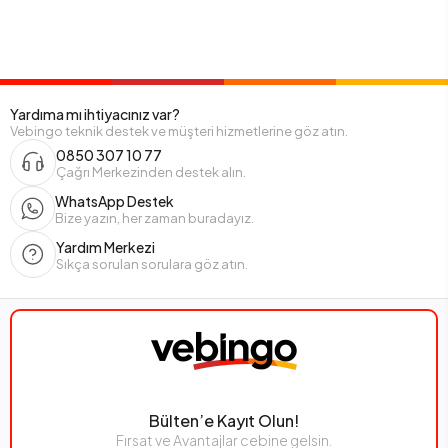
Yardıma mı ihtiyacınız var?
Vebingo teknik destek ve müşteri hizmetlerine göz atın.
0850 307 10 77
Çağrı Merkezinden destek alın.
WhatsApp Destek
Bize yazın, her zaman buradayız.
Yardım Merkezi
Sıkça sorulan sorulara göz atın.
Bülten’e Kayıt Olun!
Fırsat ve Avantajlar cebine gelsin.