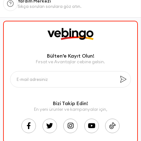
Yardım Merkezi
Sıkça sorulan sorulara göz atın.
Bülten’e Kayıt Olun!
Fırsat ve Avantajlar cebine gelsin.
Bizi Takip Edin!
En yeni ürünler ve kampanyalar için,