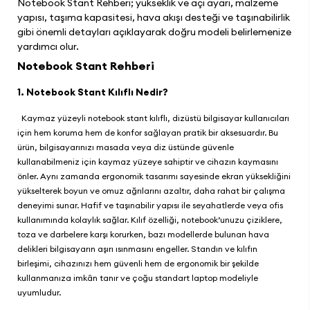
Notebook Stant Rehberi; yükseklik ve açı ayarı, malzeme
yapısı, taşıma kapasitesi, hava akışı desteği ve taşınabilirlik
gibi önemli detayları açıklayarak doğru modeli belirlemenize
yardımcı olur.
Notebook Stant Rehberi
1. Notebook Stant Kılıflı Nedir?
Kaymaz yüzeyli notebook stant kılıflı, dizüstü bilgisayar kullanıcıları
için hem koruma hem de konfor sağlayan pratik bir aksesuardır. Bu
ürün, bilgisayarınızı masada veya diz üstünde güvenle
kullanabilmeniz için kaymaz yüzeye sahiptir ve cihazın kaymasını
önler. Aynı zamanda ergonomik tasarımı sayesinde ekran yüksekliğini
yükselterek boyun ve omuz ağrılarını azaltır, daha rahat bir çalışma
deneyimi sunar. Hafif ve taşınabilir yapısı ile seyahatlerde veya ofis
kullanımında kolaylık sağlar. Kılıf özelliği, notebook’unuzu çiziklere,
toza ve darbelere karşı korurken, bazı modellerde bulunan hava
delikleri bilgisayarın aşırı ısınmasını engeller. Standın ve kılıfın
birleşimi, cihazınızı hem güvenli hem de ergonomik bir şekilde
kullanmanıza imkân tanır ve çoğu standart laptop modeliyle
uyumludur.