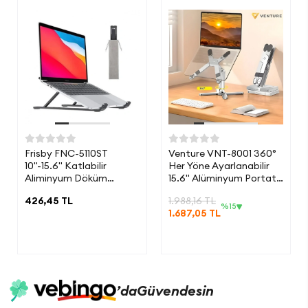
Frisby FNC-5110ST
Venture VNT-8001 360°
10"-15.6" Katlabilir
Her Yöne Ayarlanabilir
Aliminyum Döküm
15.6" Alüminyum Portatif
Notebook Standı (Kılıf
Notebook Stantı
426,45 TL
1.988,16 TL
Hediyeli)
%15
1.687,05 TL
’da
Güvendesin