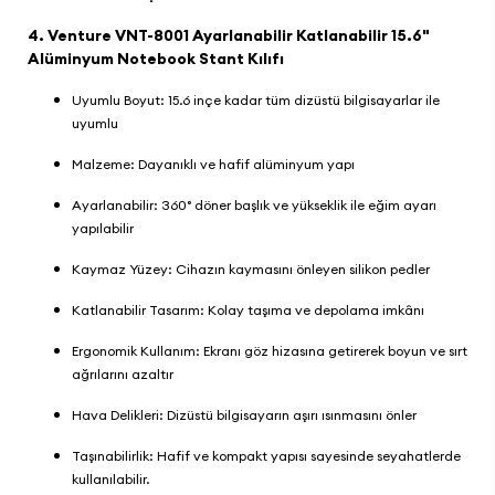
4.
Venture VNT-8001 Ayarlanabilir Katlanabilir 15.6"
Alüminyum Notebook Stant Kılıfı
Uyumlu Boyut: 15.6 inçe kadar tüm dizüstü bilgisayarlar ile
uyumlu
Malzeme: Dayanıklı ve hafif alüminyum yapı
Ayarlanabilir: 360° döner başlık ve yükseklik ile eğim ayarı
yapılabilir
Kaymaz Yüzey: Cihazın kaymasını önleyen silikon pedler
Katlanabilir Tasarım: Kolay taşıma ve depolama imkânı
Ergonomik Kullanım: Ekranı göz hizasına getirerek boyun ve sırt
ağrılarını azaltır
Hava Delikleri: Dizüstü bilgisayarın aşırı ısınmasını önler
Taşınabilirlik: Hafif ve kompakt yapısı sayesinde seyahatlerde
kullanılabilir.