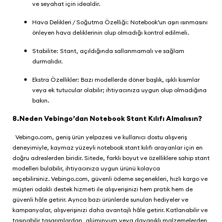
ve seyahat için idealdir.
Hava Delikleri / Soğutma Özelliği: Notebook’un aşırı ısınmasını
önleyen hava deliklerinin olup olmadığı kontrol edilmeli.
Stabilite: Stant, açıldığında sallanmamalı ve sağlam
durmalıdır.
Ekstra Özellikler: Bazı modellerde döner başlık, ışıklı kısımlar
veya ek tutucular olabilir; ihtiyacınıza uygun olup olmadığına
bakın.
8.Neden Vebingo’dan Notebook Stant Kılıfı Almalısın?
Vebingo.com
, geniş ürün yelpazesi ve kullanıcı dostu alışveriş
deneyimiyle, kaymaz yüzeyli notebook stant kılıfı arayanlar için en
doğru adreslerden biridir. Sitede, farklı boyut ve özelliklere sahip stant
modelleri bulabilir, ihtiyacınıza uygun ürünü kolayca
seçebilirsiniz.
Vebingo.com
, güvenli ödeme seçenekleri, hızlı kargo ve
müşteri odaklı destek hizmeti ile alışverişinizi hem pratik hem de
güvenli hâle getirir. Ayrıca bazı ürünlerde sunulan hediyeler ve
kampanyalar, alışverişinizi daha avantajlı hâle getirir. Katlanabilir ve
taşınabilir tasarımlardan, alüminyum veya dayanıklı malzemelerden