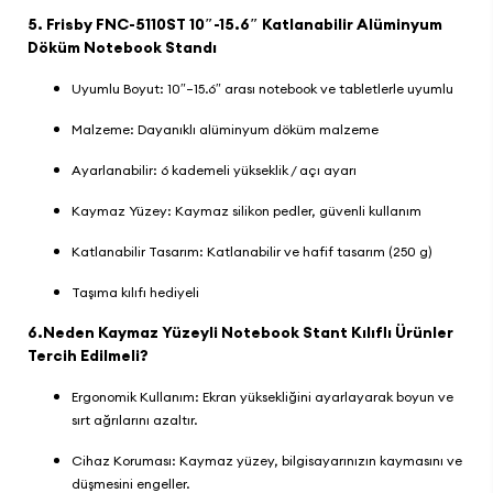
5.
Frisby FNC-5110ST 10″-15.6″ Katlanabilir Alüminyum
Döküm Notebook Standı
Uyumlu Boyut: 10″–15.6″ arası notebook ve tabletlerle uyumlu
Malzeme: Dayanıklı alüminyum döküm malzeme
Ayarlanabilir: 6 kademeli yükseklik / açı ayarı
Kaymaz Yüzey: Kaymaz silikon pedler, güvenli kullanım
Katlanabilir Tasarım: Katlanabilir ve hafif tasarım (250 g)
Taşıma kılıfı hediyeli
6.Neden Kaymaz Yüzeyli Notebook Stant Kılıflı Ürünler
Tercih Edilmeli?
Ergonomik Kullanım: Ekran yüksekliğini ayarlayarak boyun ve
sırt ağrılarını azaltır.
Cihaz Koruması: Kaymaz yüzey, bilgisayarınızın kaymasını ve
düşmesini engeller.