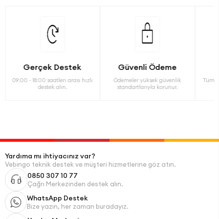
Gerçek Destek
Güvenli Ödeme
09:00 - 18:00 saatleri arası hızlı
Ödemeler yüksek güvenlik
Tüm ü
destek alın.
standartlarıyla korunur.
Yardıma mı ihtiyacınız var?
Vebingo teknik destek ve müşteri hizmetlerine göz atın.
0850 307 10 77
Çağrı Merkezinden destek alın.
WhatsApp Destek
Bize yazın, her zaman buradayız.