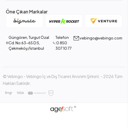
Öne Çıkan Markalar
Güngören, Turgut Özal
Telefon
vebingo@vebingo.com
Cd. No:63-65 D:5,
:0 850
Çekmeköy/İstanbul
307 10 77
© Vebingo - Vebingo İç ve Dış Ticaret Anonim Şirketi. - 2026 Tüm
Hakları Saklıdır.