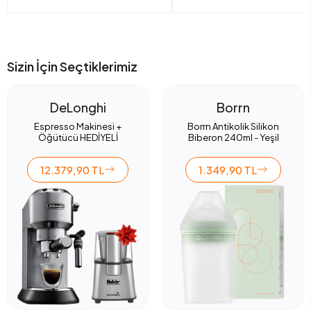
Sizin İçin Seçtiklerimiz
DeLonghi
Borrn
Espresso Makinesi +
Borrn Antikolik Silikon
Öğütücü HEDİYELİ
Biberon 240ml - Yeşil
12.379,90 TL
1.349,90 TL