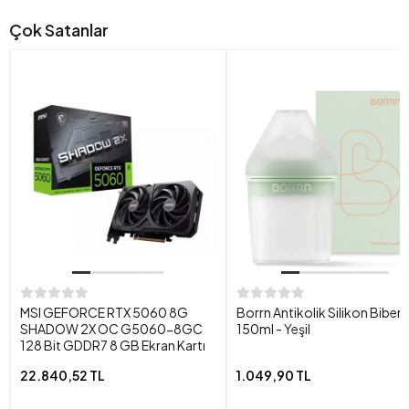
Çok Satanlar
MSI GEFORCE RTX 5060 8G
Borrn Antikolik Silikon Biber
SHADOW 2X OC G5060-8GC
150ml - Yeşil
128 Bit GDDR7 8 GB Ekran Kartı
22.840,52 TL
1.049,90 TL