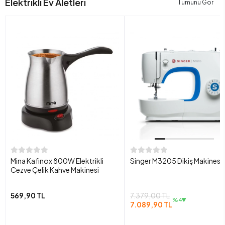
Elektrikli Ev Aletleri
Tümünü Gör
Mina Kafinox 800W Elektrikli
Singer M3205 Dikiş Makinesi
Cezve Çelik Kahve Makinesi
569,90 TL
7.379,00 TL
%4
7.089,90 TL