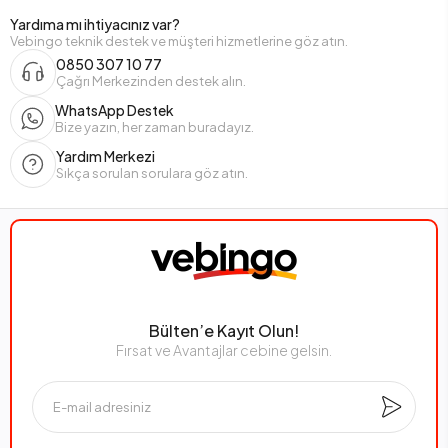
Yardıma mı ihtiyacınız var?
Vebingo teknik destek ve müşteri hizmetlerine göz atın.
0850 307 10 77
Çağrı Merkezinden destek alın.
WhatsApp Destek
Bize yazın, her zaman buradayız.
Yardım Merkezi
Sıkça sorulan sorulara göz atın.
Bülten’e Kayıt Olun!
Fırsat ve Avantajlar cebine gelsin.