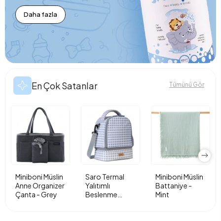
Daha fazla
En Çok Satanlar
Tümünü Gör
Miniboni Müslin
Saro Termal
Miniboni Müslin
Anne Organizer
Yalıtımlı
Battaniye -
Çanta - Grey
Beslenme
Mint
Çantası - Vichy