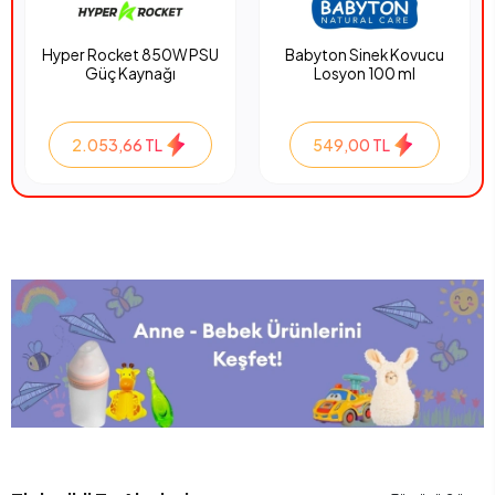
Hyper Rocket 850W PSU
Babyton Sinek Kovucu
Güç Kaynağı
Losyon 100 ml
2.053,66 TL
549,00 TL