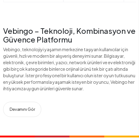
Vebingo – Teknoloji, Kombinasyon ve
Güvence Platformu
Vebingo, teknolojiyi yaşamın merkezine taşıyan kullanıcılar için
güvenli, hızlı ve modern bir alışveriş deneyimi sunar. Bilgisayar,
elektronik, çevre birimleri, yazıcı, network ürünleri ve ev elektroniği
gibi birçok kategoride binlerce orijinal ürünü tek bir çatı altında
buluşturur. İster profesyonel bir kullanıcı olun ister oyun tutkusunu
en yüksek performansla yaşamak isteyen bir oyuncu, Vebingo her
ihtiyacınıza uygun ürünleri güvenle sunar.
Devamını Gör