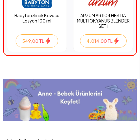
Babyton Sinek Kovucu
ARZUM AR1104 HESTIA
Losyon 100 ml
MULTI OKYANUS BLENDER
SETİ
549,00 TL
4.014,00 TL