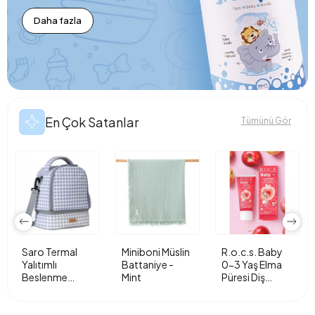
Daha fazla
En Çok Satanlar
Tümünü Gör
Saro Termal
Miniboni Müslin
R.o.c.s. Baby
Yalıtımlı
Battaniye -
0-3 Yaş Elma
Beslenme
Mint
Püresi Diş
Çantası - Vichy
Macunu 35ml