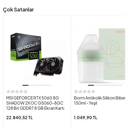
Çok Satanlar
MSI GEFORCE RTX 5060 8G
Borrn Antikolik Silikon Biber
SHADOW 2X OC G5060-8GC
150ml - Yeşil
128 Bit GDDR7 8 GB Ekran Kartı
22.840,52 TL
1.049,90 TL