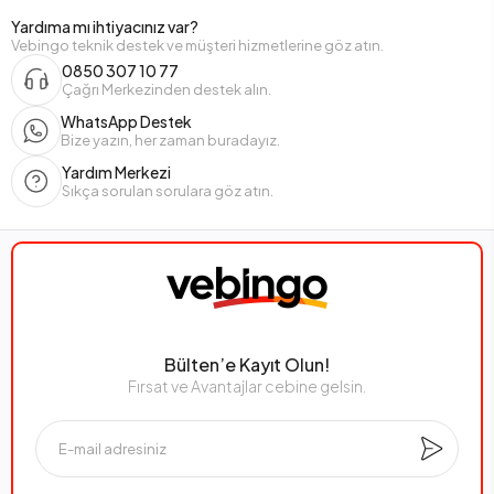
Yardıma mı ihtiyacınız var?
Vebingo teknik destek ve müşteri hizmetlerine göz atın.
0850 307 10 77
Çağrı Merkezinden destek alın.
WhatsApp Destek
Bize yazın, her zaman buradayız.
Yardım Merkezi
Sıkça sorulan sorulara göz atın.
Bülten’e Kayıt Olun!
Fırsat ve Avantajlar cebine gelsin.