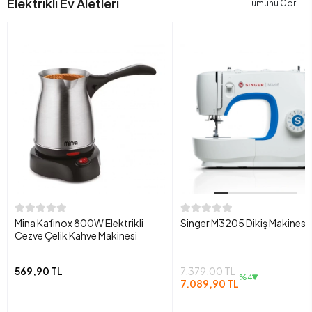
Elektrikli Ev Aletleri
Tümünü Gör
Mina Kafinox 800W Elektrikli
Singer M3205 Dikiş Makinesi
Cezve Çelik Kahve Makinesi
569,90 TL
7.379,00 TL
%4
7.089,90 TL