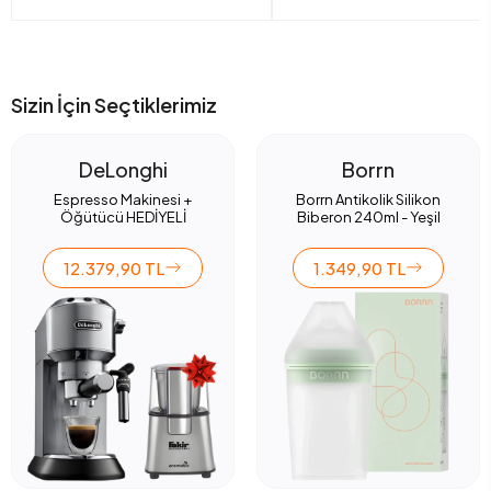
Sizin İçin Seçtiklerimiz
DeLonghi
Borrn
Espresso Makinesi +
Borrn Antikolik Silikon
Öğütücü HEDİYELİ
Biberon 240ml - Yeşil
12.379,90 TL
1.349,90 TL