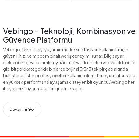
Vebingo – Teknoloji, Kombinasyon ve
Güvence Platformu
Vebingo, teknolojiyi yaşamın merkezine taşıyan kullanıcılar için
güvenli, hızlı ve modern bir alışveriş deneyimi sunar. Bilgisayar,
elektronik, çevre birimleri, yazıcı, network ürünleri ve ev elektroniği
gibi birçok kategoride binlerce orijinal ürünü tek bir çatı altında
buluşturur. İster profesyonel bir kullanıcı olun ister oyun tutkusunu
en yüksek performansla yaşamak isteyen bir oyuncu, Vebingo her
ihtiyacınıza uygun ürünleri güvenle sunar.
Devamını Gör