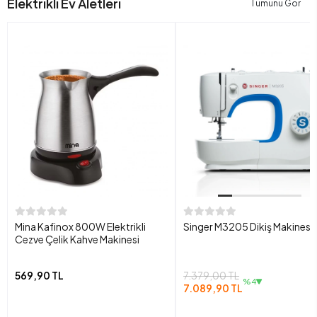
Elektrikli Ev Aletleri
Tümünü Gör
Mina Kafinox 800W Elektrikli
Singer M3205 Dikiş Makinesi
Cezve Çelik Kahve Makinesi
569,90 TL
7.379,00 TL
%4
7.089,90 TL