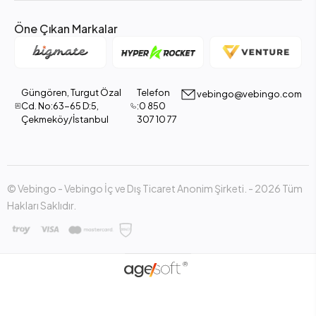
Öne Çıkan Markalar
Güngören, Turgut Özal
Telefon
vebingo@vebingo.com
Cd. No:63-65 D:5,
:0 850
Çekmeköy/İstanbul
307 10 77
© Vebingo - Vebingo İç ve Dış Ticaret Anonim Şirketi. - 2026 Tüm
Hakları Saklıdır.