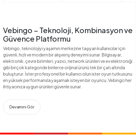
Vebingo – Teknoloji, Kombinasyon ve
Güvence Platformu
Vebingo, teknolojiyi yaşamın merkezine taşıyan kullanıcılar için
güvenli, hızlı ve modern bir alışveriş deneyimi sunar. Bilgisayar,
elektronik, çevre birimleri, yazıcı, network ürünleri ve ev elektroniği
gibi birçok kategoride binlerce orijinal ürünü tek bir çatı altında
buluşturur. İster profesyonel bir kullanıcı olun ister oyun tutkusunu
en yüksek performansla yaşamak isteyen bir oyuncu, Vebingo her
ihtiyacınıza uygun ürünleri güvenle sunar.
Devamını Gör