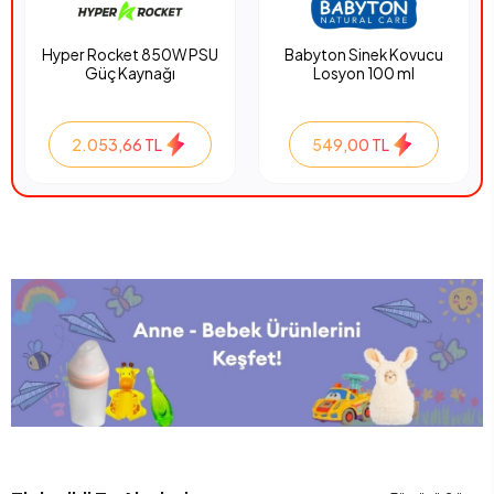
Hyper Rocket 850W PSU
Babyton Sinek Kovucu
Güç Kaynağı
Losyon 100 ml
2.053,66 TL
549,00 TL