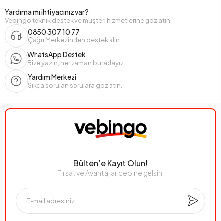
Yardıma mı ihtiyacınız var?
Vebingo teknik destek ve müşteri hizmetlerine göz atın.
0850 307 10 77
Çağrı Merkezinden destek alın.
WhatsApp Destek
Bize yazın, her zaman buradayız.
Yardım Merkezi
Sıkça sorulan sorulara göz atın.
Bülten’e Kayıt Olun!
Fırsat ve Avantajlar cebine gelsin.