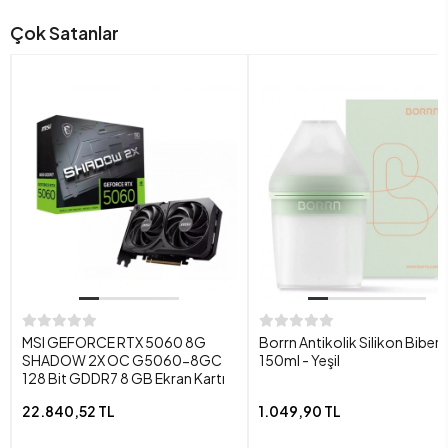
Çok Satanlar
MSI GEFORCE RTX 5060 8G
Borrn Antikolik Silikon Biber
SHADOW 2X OC G5060-8GC
150ml - Yeşil
128 Bit GDDR7 8 GB Ekran Kartı
22.840,52 TL
1.049,90 TL