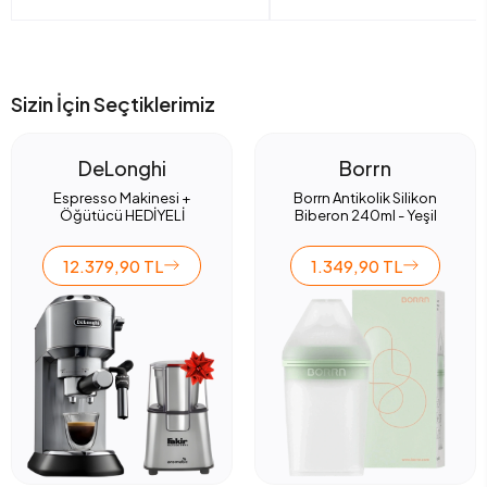
Sizin İçin Seçtiklerimiz
DeLonghi
Borrn
Espresso Makinesi +
Borrn Antikolik Silikon
Öğütücü HEDİYELİ
Biberon 240ml - Yeşil
12.379,90 TL
1.349,90 TL