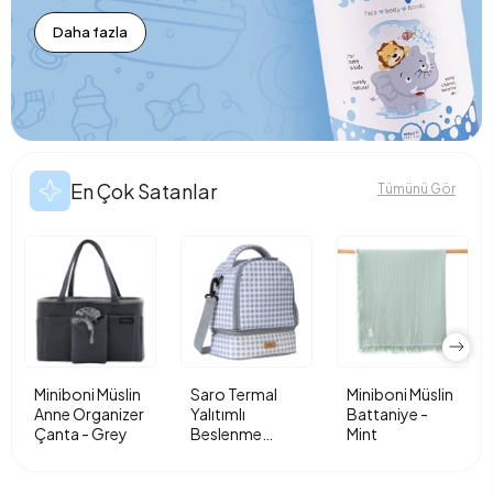
Daha fazla
En Çok Satanlar
Tümünü Gör
Miniboni Müslin
Saro Termal
Miniboni Müslin
Anne Organizer
Yalıtımlı
Battaniye -
Çanta - Grey
Beslenme
Mint
Çantası - Vichy