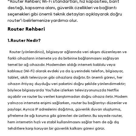
“Router Rehberi; Wi-Fi standartları, hız kapasitesi, bant
desteği, kapsama alanı, güvenlik özellikleri ve bağlantı
seçenekleri gibi önemli teknik detayları açıklayarak doğru
router’ı belirlemenize yardımcı olur.
Router Rehberi
1.Router Nedir?
Router (yönlendirici), bilgisayar ağlarında veri akışını düzenleyen ve
farklı cihazların internete ya da birbirine bağlanmasını sağlayan
temel bir ağ cihazıdır. Modemden aldığı interneti kablolu veya
kablosuz (Wi-Fi) olarak evdeki ya da iş yerindeki telefon, bilgisayar,
tablet, akıllı televizyon gibi cihazlara dağıtır. En önemli görevi, her
cihazın ihtiyaç duyduğu veri paketini doğru şekilde yönlendirmektir;
böylece bilgisayarda YouTube izlerken televizyonunuzda Netflix
açabilir ve router bu verileri karıştırmadan doğru cihaza iletir. Modem
yalnızca internete erişimi sağlarken, router bu bağlantıyı düzenler ve
paylaşır. Ayrıca IP adreslerini dağıtma, güvenlik duvarı oluşturma,
şifreleme ile ağı koruma gibi görevleri de üstlenir. Bu sayede router,
hem internetin hızlı ve stabil kullanılmasını sağlar hem de ağı dış
tehditlere karşı koruyan bir güvenlik kalkanı görevi görür.