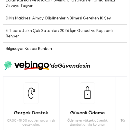
Zirveye Taşıyın
Dikiş Makinesi Almayı Düşünenlerin Bilmesi Gereken 10 Şey
E-Ticarette En Çok Satanlar: 2026 İçin Güncel ve Kapsamlı
Rehber
Bilgisayar Kasası Rehberi
’da
Güvendesin
Gerçek Destek
Güvenli Ödeme
09:00 - 18:00 saatleri arası hızlı
Ödemeler yüksek güvenlik
Tüm ü
destek alın.
standartlarıyla korunur.