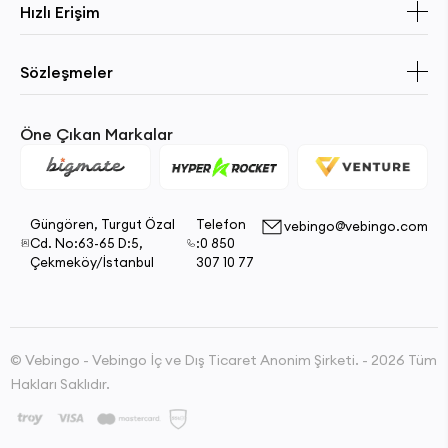
Hızlı Erişim
Sözleşmeler
Öne Çıkan Markalar
Güngören, Turgut Özal
Telefon
vebingo@vebingo.com
Cd. No:63-65 D:5,
:0 850
Çekmeköy/İstanbul
307 10 77
© Vebingo - Vebingo İç ve Dış Ticaret Anonim Şirketi. - 2026 Tüm
Hakları Saklıdır.