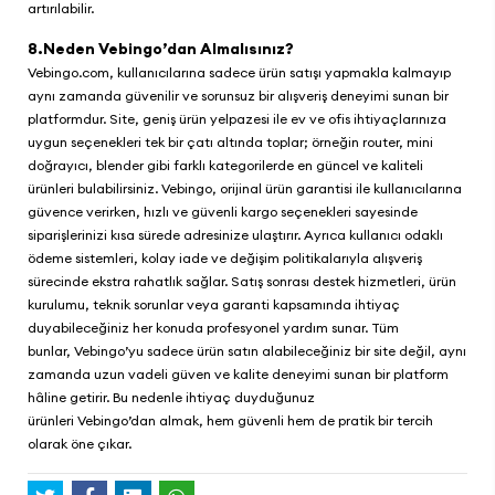
artırılabilir.
8.Neden Vebingo’dan Almalısınız?
Vebingo.com
, kullanıcılarına sadece ürün satışı yapmakla kalmayıp
aynı zamanda güvenilir ve sorunsuz bir alışveriş deneyimi sunan bir
platformdur. Site, geniş ürün yelpazesi ile ev ve ofis ihtiyaçlarınıza
uygun seçenekleri tek bir çatı altında toplar; örneğin router, mini
doğrayıcı, blender gibi farklı kategorilerde en güncel ve kaliteli
ürünleri bulabilirsiniz.
Vebingo
, orijinal ürün garantisi ile kullanıcılarına
güvence verirken, hızlı ve güvenli kargo seçenekleri sayesinde
siparişlerinizi kısa sürede adresinize ulaştırır. Ayrıca kullanıcı odaklı
ödeme sistemleri, kolay iade ve değişim politikalarıyla alışveriş
sürecinde ekstra rahatlık sağlar. Satış sonrası destek hizmetleri, ürün
kurulumu, teknik sorunlar veya garanti kapsamında ihtiyaç
duyabileceğiniz her konuda profesyonel yardım sunar. Tüm
bunlar,
Vebingo
’yu sadece ürün satın alabileceğiniz bir site değil, aynı
zamanda uzun vadeli güven ve kalite deneyimi sunan bir platform
hâline getirir. Bu nedenle ihtiyaç duyduğunuz
ürünleri
Vebingo
’dan almak, hem güvenli hem de pratik bir tercih
olarak öne çıkar.