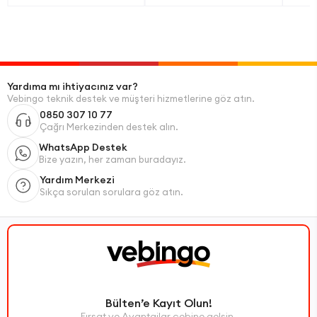
Yardıma mı ihtiyacınız var?
Vebingo teknik destek ve müşteri hizmetlerine göz atın.
0850 307 10 77
Çağrı Merkezinden destek alın.
WhatsApp Destek
Bize yazın, her zaman buradayız.
Yardım Merkezi
Sıkça sorulan sorulara göz atın.
Bülten’e Kayıt Olun!
Fırsat ve Avantajlar cebine gelsin.