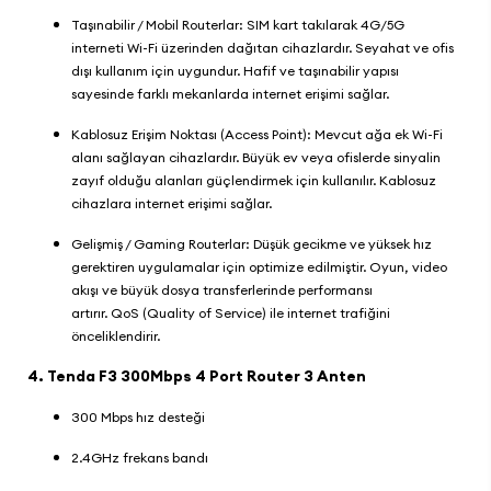
Taşınabilir / Mobil Routerlar: SIM kart takılarak 4G/5G
interneti Wi-Fi üzerinden dağıtan cihazlardır. Seyahat ve ofis
dışı kullanım için uygundur. Hafif ve taşınabilir yapısı
sayesinde farklı mekanlarda internet erişimi sağlar.
Kablosuz Erişim Noktası (Access Point): Mevcut ağa ek Wi-Fi
alanı sağlayan cihazlardır. Büyük ev veya ofislerde sinyalin
zayıf olduğu alanları güçlendirmek için kullanılır. Kablosuz
cihazlara internet erişimi sağlar.
Gelişmiş / Gaming Routerlar: Düşük gecikme ve yüksek hız
gerektiren uygulamalar için optimize edilmiştir. Oyun, video
akışı ve büyük dosya transferlerinde performansı
artırır. QoS (Quality of Service) ile internet trafiğini
önceliklendirir.
4.
Tenda F3 300Mbps 4 Port Router 3 Anten
300 Mbps hız desteği
2.4GHz frekans bandı