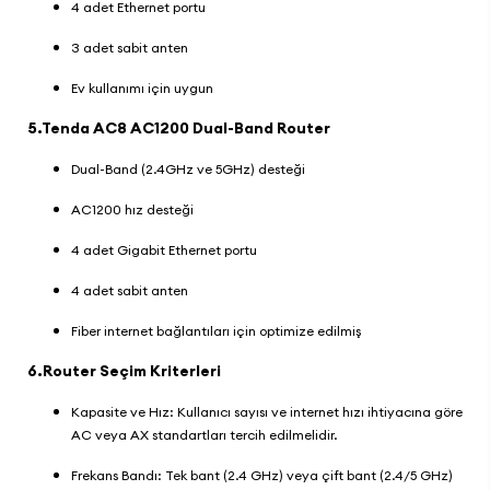
4 adet Ethernet portu
3 adet sabit anten
Ev kullanımı için uygun
5.
Tenda AC8 AC1200 Dual-Band Router
Dual-Band (2.4GHz ve 5GHz) desteği
AC1200 hız desteği
4 adet Gigabit Ethernet portu
4 adet sabit anten
Fiber internet bağlantıları için optimize edilmiş
6.Router Seçim Kriterleri
Kapasite ve Hız: Kullanıcı sayısı ve internet hızı ihtiyacına göre
AC veya AX standartları tercih edilmelidir.
Frekans Bandı: Tek bant (2.4 GHz) veya çift bant (2.4/5 GHz)