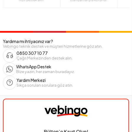
Yardıma mı ihtiyacınız var?
Vebingo teknik destek ve müşteri hizmetlerine göz atın.
0850 307 10 77
Çağrı Merkezinden destek alın.
WhatsApp Destek
Bize yazın, her zaman buradayız.
Yardım Merkezi
Sıkça sorulan sorulara göz atın.
Bülten’e Kayıt Olun!