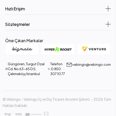
Hızlı Erişim
Sözleşmeler
Öne Çıkan Markalar
Güngören, Turgut Özal
Telefon
vebingo@vebingo.com
Cd. No:63-65 D:5,
:0 850
Çekmeköy/İstanbul
307 10 77
© Vebingo - Vebingo İç ve Dış Ticaret Anonim Şirketi. - 2026 Tüm
Hakları Saklıdır.