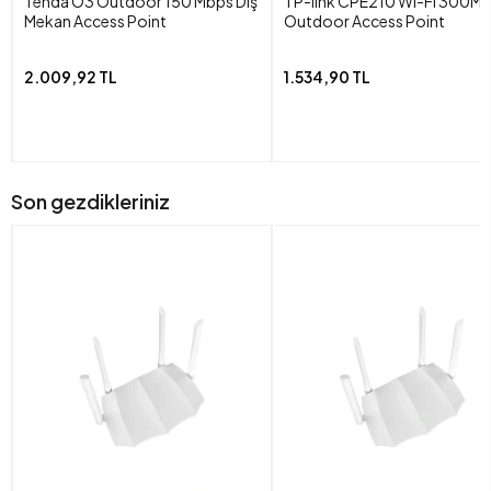
Tenda O3 Outdoor 150 Mbps Dış
TP-link CPE210 Wi-Fi 300M
Mekan Access Point
Outdoor Access Point
2.009,92 TL
1.534,90 TL
Son gezdikleriniz