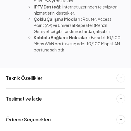
olan IPv6'yı destekler.
IPTV Desteği:
İnternet üzerinden televizyon
hizmetlerini destekler.
Çoklu Çalışma Modları:
Router, Access
Point (AP) ve Universal Repeater (Menzil
Genişletici) gibi farklı modlarda çalışabilir.
Kablolu Bağlantı Noktaları:
Bir adet 10/100
Mbps WAN portu ve üç adet 10/100 Mbps LAN
portuna sahiptir
Teknik Özellikler
Teslimat ve İade
Ödeme Seçenekleri