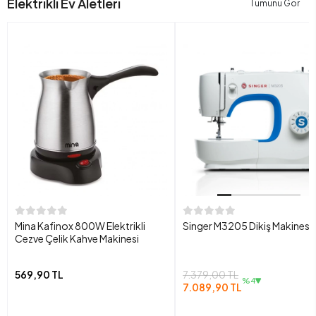
Elektrikli Ev Aletleri
Tümünü Gör
Mina Kafinox 800W Elektrikli
Singer M3205 Dikiş Makinesi
Cezve Çelik Kahve Makinesi
569,90 TL
7.379,00 TL
%4
7.089,90 TL