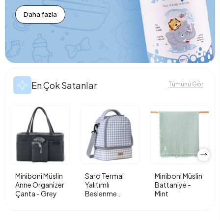
Daha fazla
En Çok Satanlar
Tümünü Gör
Miniboni Müslin
Saro Termal
Miniboni Müslin
Anne Organizer
Yalıtımlı
Battaniye -
Çanta - Grey
Beslenme
Mint
Çantası - Vichy