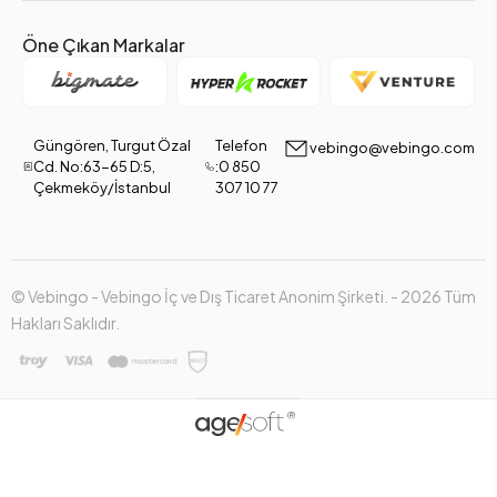
Öne Çıkan Markalar
Güngören, Turgut Özal
Telefon
vebingo@vebingo.com
Cd. No:63-65 D:5,
:0 850
Çekmeköy/İstanbul
307 10 77
© Vebingo - Vebingo İç ve Dış Ticaret Anonim Şirketi. - 2026 Tüm
Hakları Saklıdır.