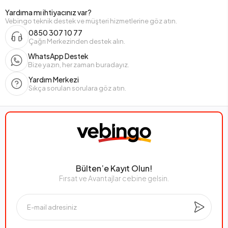
Yardıma mı ihtiyacınız var?
Vebingo teknik destek ve müşteri hizmetlerine göz atın.
0850 307 10 77
Çağrı Merkezinden destek alın.
WhatsApp Destek
Bize yazın, her zaman buradayız.
Yardım Merkezi
Sıkça sorulan sorulara göz atın.
Bülten’e Kayıt Olun!
Fırsat ve Avantajlar cebine gelsin.