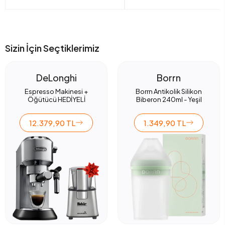
Sizin İçin Seçtiklerimiz
DeLonghi
Borrn
Espresso Makinesi +
Borrn Antikolik Silikon
Öğütücü HEDİYELİ
Biberon 240ml - Yeşil
12.379,90 TL
1.349,90 TL