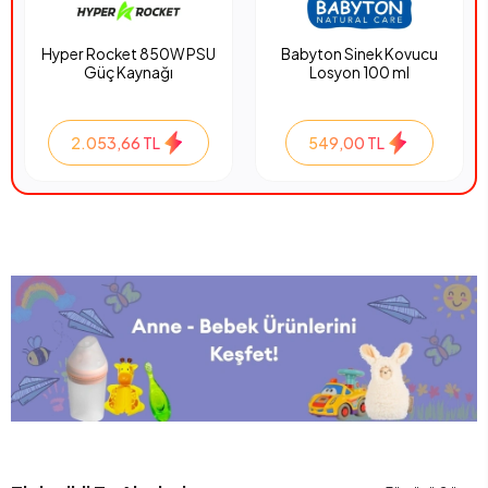
Hyper Rocket 850W PSU
Babyton Sinek Kovucu
Güç Kaynağı
Losyon 100 ml
2.053,66 TL
549,00 TL