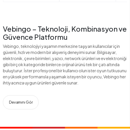
Vebingo – Teknoloji, Kombinasyon ve
Güvence Platformu
Vebingo, teknolojiyi yaşamın merkezine taşıyan kullanıcılar için
güvenli, hızlı ve modern bir alışveriş deneyimi sunar. Bilgisayar,
elektronik, çevre birimleri, yazıcı, network ürünleri ve ev elektroniği
gibi birçok kategoride binlerce orijinal ürünü tek bir çatı altında
buluşturur. İster profesyonel bir kullanıcı olun ister oyun tutkusunu
en yüksek performansla yaşamak isteyen bir oyuncu, Vebingo her
ihtiyacınıza uygun ürünleri güvenle sunar.
Devamını Gör