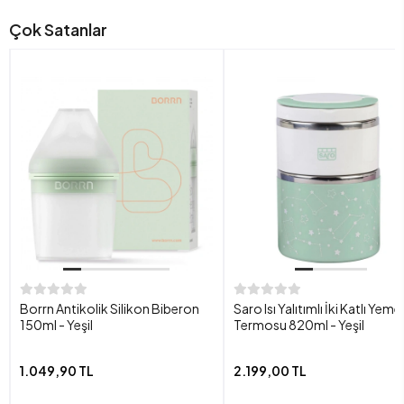
Çok Satanlar
Borrn Antikolik Silikon Biberon
Saro Isı Yalıtımlı İki Katlı Yeme
150ml - Yeşil
Termosu 820ml - Yeşil
1.049,90 TL
2.199,00 TL