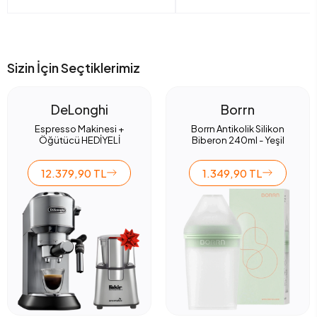
Sizin İçin Seçtiklerimiz
DeLonghi
Borrn
Espresso Makinesi +
Borrn Antikolik Silikon
Öğütücü HEDİYELİ
Biberon 240ml - Yeşil
12.379,90 TL
1.349,90 TL