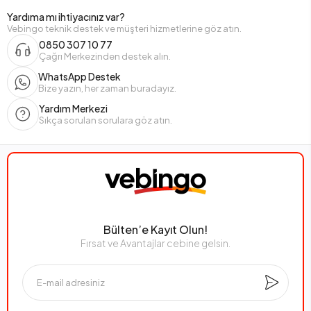
Yardıma mı ihtiyacınız var?
Vebingo teknik destek ve müşteri hizmetlerine göz atın.
0850 307 10 77
Çağrı Merkezinden destek alın.
WhatsApp Destek
Bize yazın, her zaman buradayız.
Yardım Merkezi
Sıkça sorulan sorulara göz atın.
Bülten’e Kayıt Olun!
Fırsat ve Avantajlar cebine gelsin.