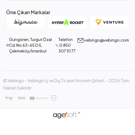
Öne Çıkan Markalar
Güngören, Turgut Özal
Telefon
vebingo@vebingo.com
Cd. No:63-65 D:5,
:0 850
Çekmeköy/İstanbul
307 10 77
© Vebingo - Vebingo İç ve Dış Ticaret Anonim Şirketi. - 2026 Tüm
Hakları Saklıdır.