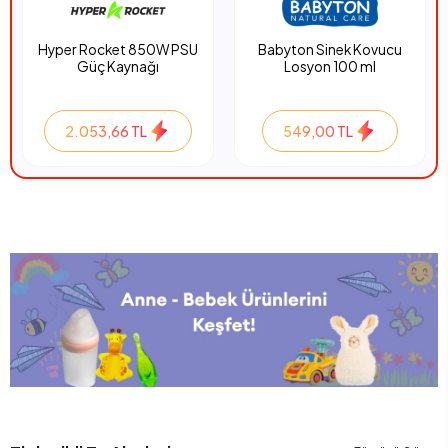
Hyper Rocket 850W PSU
Babyton Sinek Kovucu
Güç Kaynağı
Losyon 100 ml
2.053,66 TL
549,00 TL