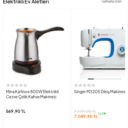
Elektrikli Ev Aletleri
Tümünü Gör
Mina Kafinox 800W Elektrikli
Singer M3205 Dikiş Makinesi
Cezve Çelik Kahve Makinesi
569,90 TL
7.379,00 TL
%4
7.089,90 TL