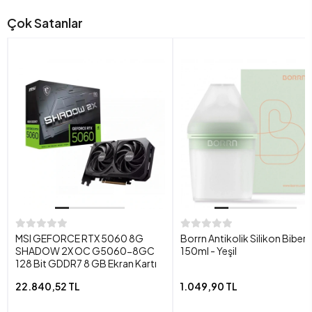
Çok Satanlar
MSI GEFORCE RTX 5060 8G
Borrn Antikolik Silikon Biber
SHADOW 2X OC G5060-8GC
150ml - Yeşil
128 Bit GDDR7 8 GB Ekran Kartı
22.840,52 TL
1.049,90 TL