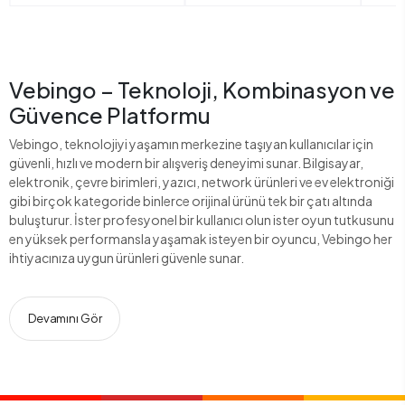
Vebingo – Teknoloji, Kombinasyon ve
Güvence Platformu
Vebingo, teknolojiyi yaşamın merkezine taşıyan kullanıcılar için
güvenli, hızlı ve modern bir alışveriş deneyimi sunar. Bilgisayar,
elektronik, çevre birimleri, yazıcı, network ürünleri ve ev elektroniği
gibi birçok kategoride binlerce orijinal ürünü tek bir çatı altında
buluşturur. İster profesyonel bir kullanıcı olun ister oyun tutkusunu
en yüksek performansla yaşamak isteyen bir oyuncu, Vebingo her
ihtiyacınıza uygun ürünleri güvenle sunar.
Devamını Gör