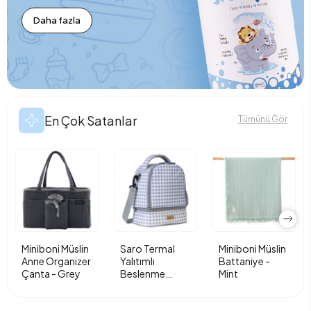
Daha fazla
En Çok Satanlar
Tümünü Gör
Miniboni Müslin
Saro Termal
Miniboni Müslin
Anne Organizer
Yalıtımlı
Battaniye -
Çanta - Grey
Beslenme
Mint
Çantası - Vichy