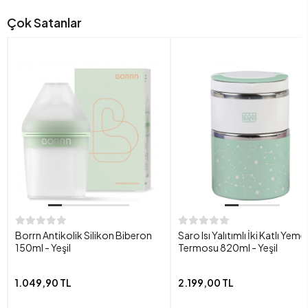
Çok Satanlar
Borrn Antikolik Silikon Biberon
Saro Isı Yalıtımlı İki Katlı Yeme
150ml - Yeşil
Termosu 820ml - Yeşil
1.049,90 TL
2.199,00 TL