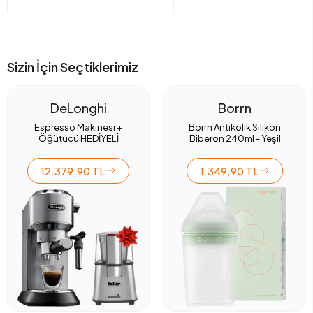
Sizin İçin Seçtiklerimiz
DeLonghi
Borrn
Espresso Makinesi +
Borrn Antikolik Silikon
Öğütücü HEDİYELİ
Biberon 240ml - Yeşil
12.379,90 TL
1.349,90 TL