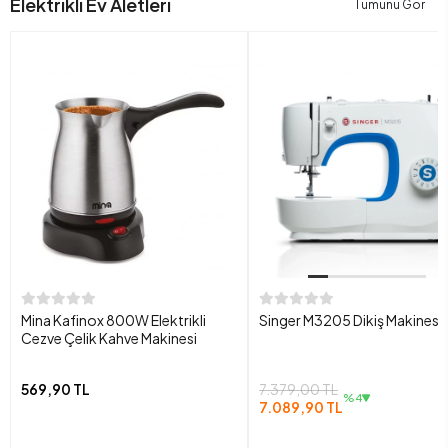
Elektrikli Ev Aletleri
Tümünü Gör
Mina Kafinox 800W Elektrikli
Singer M3205 Dikiş Makinesi
Cezve Çelik Kahve Makinesi
569,90 TL
7.379,00 TL
%4
7.089,90 TL