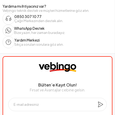
Yardıma mı ihtiyacınız var?
Vebingo teknik destek ve müşteri hizmetlerine göz atın.
0850 307 10 77
Çağrı Merkezinden destek alın.
WhatsApp Destek
Bize yazın, her zaman buradayız.
Yardım Merkezi
Sıkça sorulan sorulara göz atın.
Bülten’e Kayıt Olun!
Fırsat ve Avantajlar cebine gelsin.