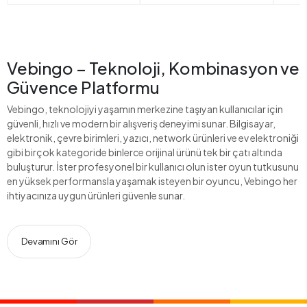
Vebingo – Teknoloji, Kombinasyon ve
Güvence Platformu
Vebingo, teknolojiyi yaşamın merkezine taşıyan kullanıcılar için
güvenli, hızlı ve modern bir alışveriş deneyimi sunar. Bilgisayar,
elektronik, çevre birimleri, yazıcı, network ürünleri ve ev elektroniği
gibi birçok kategoride binlerce orijinal ürünü tek bir çatı altında
buluşturur. İster profesyonel bir kullanıcı olun ister oyun tutkusunu
en yüksek performansla yaşamak isteyen bir oyuncu, Vebingo her
ihtiyacınıza uygun ürünleri güvenle sunar.
Devamını Gör