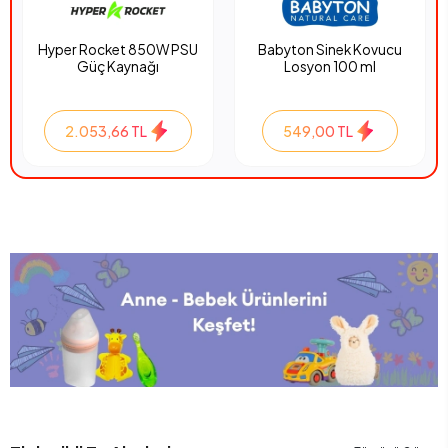
Hyper Rocket 850W PSU
Babyton Sinek Kovucu
Güç Kaynağı
Losyon 100 ml
2.053,66 TL
549,00 TL