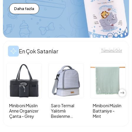
Daha fazla
En Çok Satanlar
Tümünü Gör
Miniboni Müslin
Saro Termal
Miniboni Müslin
Anne Organizer
Yalıtımlı
Battaniye -
Çanta - Grey
Beslenme
Mint
Çantası - Vichy