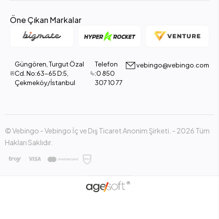
Öne Çıkan Markalar
Güngören, Turgut Özal
Telefon
vebingo@vebingo.com
Cd. No:63-65 D:5,
:0 850
Çekmeköy/İstanbul
307 10 77
© Vebingo - Vebingo İç ve Dış Ticaret Anonim Şirketi. - 2026 Tüm
Hakları Saklıdır.