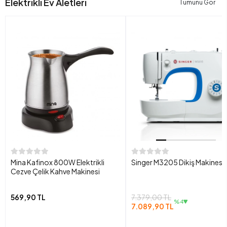
Elektrikli Ev Aletleri
Tümünü Gör
Mina Kafinox 800W Elektrikli
Singer M3205 Dikiş Makinesi
Cezve Çelik Kahve Makinesi
569,90 TL
7.379,00 TL
%4
7.089,90 TL