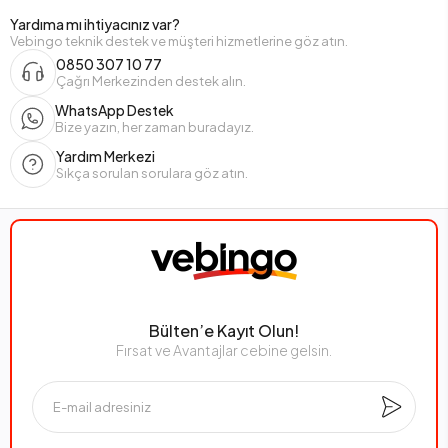
Yardıma mı ihtiyacınız var?
Vebingo teknik destek ve müşteri hizmetlerine göz atın.
0850 307 10 77
Çağrı Merkezinden destek alın.
WhatsApp Destek
Bize yazın, her zaman buradayız.
Yardım Merkezi
Sıkça sorulan sorulara göz atın.
Bülten’e Kayıt Olun!
Fırsat ve Avantajlar cebine gelsin.