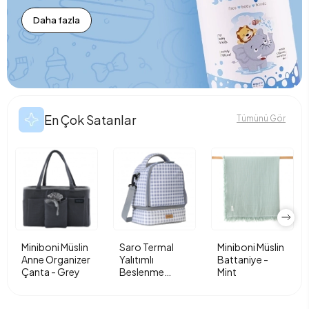
Daha fazla
En Çok Satanlar
Tümünü Gör
Miniboni Müslin
Saro Termal
Miniboni Müslin
Anne Organizer
Yalıtımlı
Battaniye -
Çanta - Grey
Beslenme
Mint
Çantası - Vichy