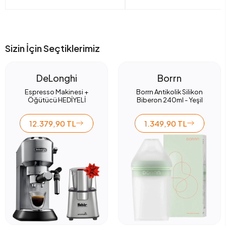
Sizin İçin Seçtiklerimiz
DeLonghi
Borrn
Espresso Makinesi +
Borrn Antikolik Silikon
Öğütücü HEDİYELİ
Biberon 240ml - Yeşil
12.379,90 TL
1.349,90 TL