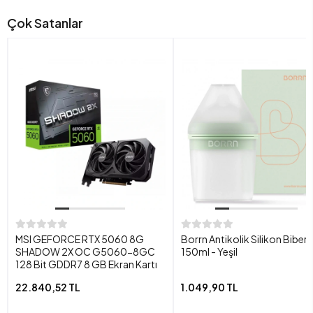
Çok Satanlar
MSI GEFORCE RTX 5060 8G
Borrn Antikolik Silikon Biber
SHADOW 2X OC G5060-8GC
150ml - Yeşil
128 Bit GDDR7 8 GB Ekran Kartı
22.840,52 TL
1.049,90 TL