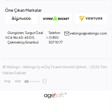
Öne Çıkan Markalar
Güngören, Turgut Özal
Telefon
vebingo@vebingo.com
Cd. No:63-65 D:5,
:0 850
Çekmeköy/İstanbul
307 10 77
© Vebingo - Vebingo İç ve Dış Ticaret Anonim Şirketi. - 2026 Tüm
Hakları Saklıdır.