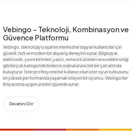
Vebingo – Teknoloji, Kombinasyon ve
Güvence Platformu
Vebingo, teknolojiyi yaşamın merkezine taşıyan kullanıcılar için
güvenli, hızlı ve modern bir alışveriş deneyimi sunar. Bilgisayar,
elektronik, çevre birimleri, yazıcı, network ürünleri ve ev elektroniği
gibi birçok kategoride binlerce orijinal ürünü tek bir çatı altında
buluşturur. İster profesyonel bir kullanıcı olun ister oyun tutkusunu
en yüksek performansla yaşamak isteyen bir oyuncu, Vebingo her
ihtiyacınıza uygun ürünleri güvenle sunar.
Devamını Gör