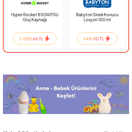
Hyper Rocket 850W PSU
Babyton Sinek Kovucu
Güç Kaynağı
Losyon 100 ml
2.053,66 TL
549,00 TL