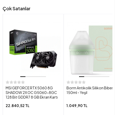
Çok Satanlar
MSI GEFORCE RTX 5060 8G
Borrn Antikolik Silikon Biber
SHADOW 2X OC G5060-8GC
150ml - Yeşil
128 Bit GDDR7 8 GB Ekran Kartı
22.840,52 TL
1.049,90 TL