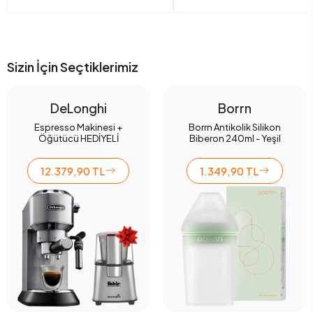
Sizin İçin Seçtiklerimiz
DeLonghi
Borrn
Espresso Makinesi +
Borrn Antikolik Silikon
Öğütücü HEDİYELİ
Biberon 240ml - Yeşil
12.379,90 TL
1.349,90 TL