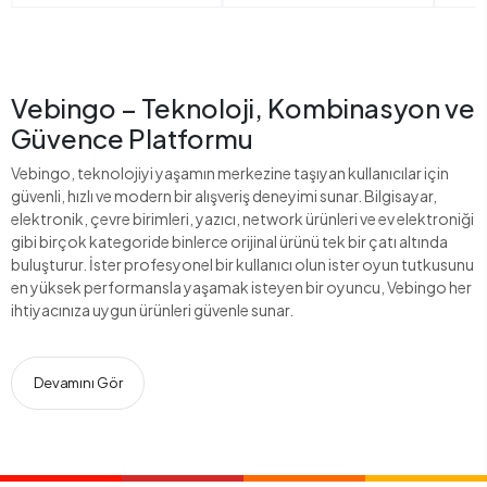
Vebingo – Teknoloji, Kombinasyon ve
Güvence Platformu
Vebingo, teknolojiyi yaşamın merkezine taşıyan kullanıcılar için
güvenli, hızlı ve modern bir alışveriş deneyimi sunar. Bilgisayar,
elektronik, çevre birimleri, yazıcı, network ürünleri ve ev elektroniği
gibi birçok kategoride binlerce orijinal ürünü tek bir çatı altında
buluşturur. İster profesyonel bir kullanıcı olun ister oyun tutkusunu
en yüksek performansla yaşamak isteyen bir oyuncu, Vebingo her
ihtiyacınıza uygun ürünleri güvenle sunar.
Devamını Gör