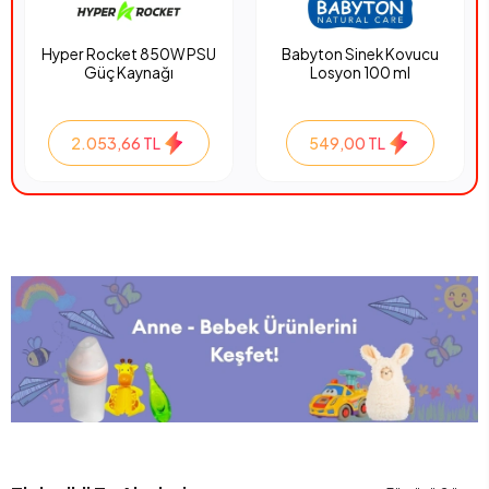
Hyper Rocket 850W PSU
Babyton Sinek Kovucu
Güç Kaynağı
Losyon 100 ml
2.053,66 TL
549,00 TL