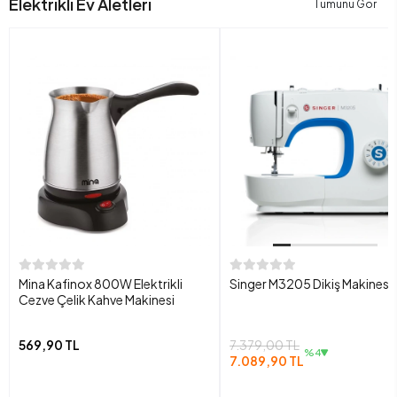
Elektrikli Ev Aletleri
Tümünü Gör
Mina Kafinox 800W Elektrikli
Singer M3205 Dikiş Makinesi
Cezve Çelik Kahve Makinesi
569,90 TL
7.379,00 TL
%4
7.089,90 TL