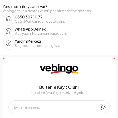
Yardıma mı ihtiyacınız var?
Vebingo teknik destek ve müşteri hizmetlerine göz atın.
0850 307 10 77
Çağrı Merkezinden destek alın.
WhatsApp Destek
Bize yazın, her zaman buradayız.
Yardım Merkezi
Sıkça sorulan sorulara göz atın.
Bülten’e Kayıt Olun!
Fırsat ve Avantajlar cebine gelsin.