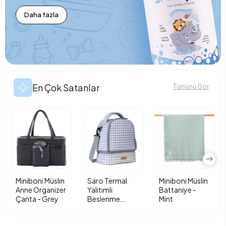
Daha fazla
En Çok Satanlar
Tümünü Gör
Miniboni Müslin
Saro Termal
Miniboni Müslin
Anne Organizer
Yalıtımlı
Battaniye -
Çanta - Grey
Beslenme
Mint
Çantası - Vichy