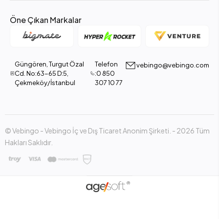
Öne Çıkan Markalar
Güngören, Turgut Özal
Telefon
vebingo@vebingo.com
Cd. No:63-65 D:5,
:0 850
Çekmeköy/İstanbul
307 10 77
© Vebingo - Vebingo İç ve Dış Ticaret Anonim Şirketi. - 2026 Tüm
Hakları Saklıdır.