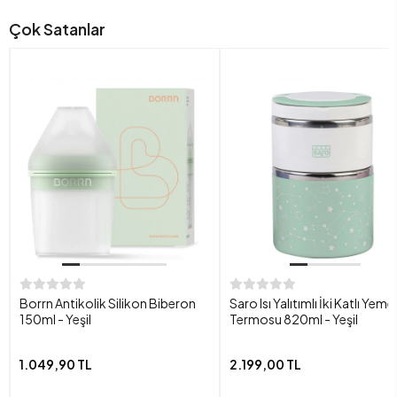
Çok Satanlar
Borrn Antikolik Silikon Biberon
Saro Isı Yalıtımlı İki Katlı Yeme
150ml - Yeşil
Termosu 820ml - Yeşil
1.049,90 TL
2.199,00 TL