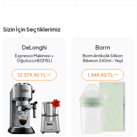
Sizin İçin Seçtiklerimiz
DeLonghi
Borrn
Espresso Makinesi +
Borrn Antikolik Silikon
Öğütücü HEDİYELİ
Biberon 240ml - Yeşil
12.379,90 TL
1.349,90 TL