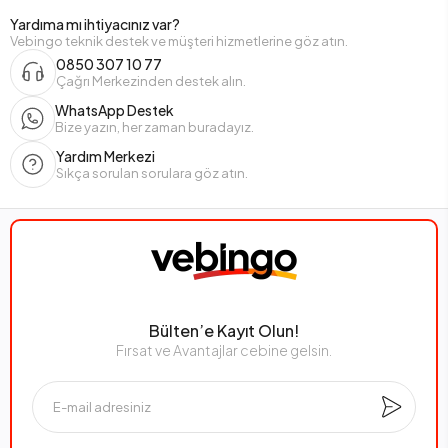
Yardıma mı ihtiyacınız var?
Vebingo teknik destek ve müşteri hizmetlerine göz atın.
0850 307 10 77
Çağrı Merkezinden destek alın.
WhatsApp Destek
Bize yazın, her zaman buradayız.
Yardım Merkezi
Sıkça sorulan sorulara göz atın.
Bülten’e Kayıt Olun!
Fırsat ve Avantajlar cebine gelsin.