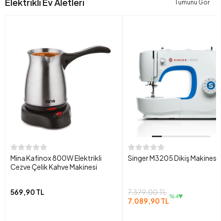
Elektrikli Ev Aletleri
Tümünü Gör
Mina Kafinox 800W Elektrikli
Singer M3205 Dikiş Makinesi
Cezve Çelik Kahve Makinesi
569,90 TL
7.379,00 TL
%4
7.089,90 TL