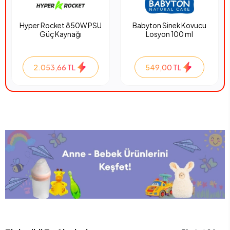
Hyper Rocket 850W PSU
Babyton Sinek Kovucu
Güç Kaynağı
Losyon 100 ml
2.053,66 TL
549,00 TL