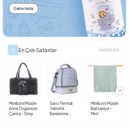
Daha fazla
En Çok Satanlar
Tümünü Gör
Miniboni Müslin
Saro Termal
Miniboni Müslin
Anne Organizer
Yalıtımlı
Battaniye -
Çanta - Grey
Beslenme
Mint
Çantası - Vichy