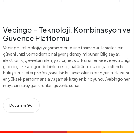
Vebingo – Teknoloji, Kombinasyon ve
Güvence Platformu
Vebingo, teknolojiyi yaşamın merkezine taşıyan kullanıcılar için
güvenli, hızlı ve modern bir alışveriş deneyimi sunar. Bilgisayar,
elektronik, çevre birimleri, yazıcı, network ürünleri ve ev elektroniği
gibi birçok kategoride binlerce orijinal ürünü tek bir çatı altında
buluşturur. İster profesyonel bir kullanıcı olun ister oyun tutkusunu
en yüksek performansla yaşamak isteyen bir oyuncu, Vebingo her
ihtiyacınıza uygun ürünleri güvenle sunar.
Devamını Gör