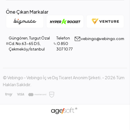
Öne Çıkan Markalar
Güngören, Turgut Özal
Telefon
vebingo@vebingo.com
Cd. No:63-65 D:5,
:0 850
Çekmeköy/İstanbul
307 10 77
© Vebingo - Vebingo İç ve Dış Ticaret Anonim Şirketi. - 2026 Tüm
Hakları Saklıdır.