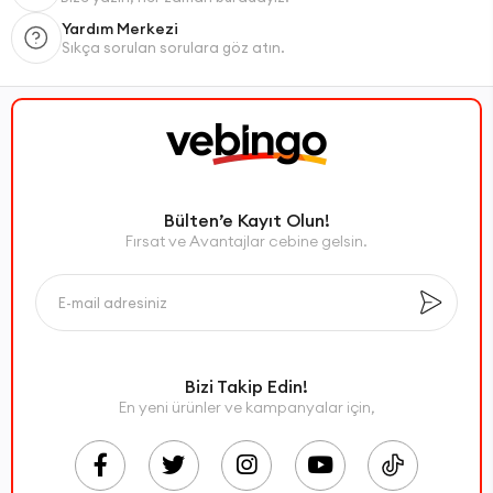
Yardım Merkezi
Sıkça sorulan sorulara göz atın.
Bülten’e Kayıt Olun!
Fırsat ve Avantajlar cebine gelsin.
Bizi Takip Edin!
En yeni ürünler ve kampanyalar için,