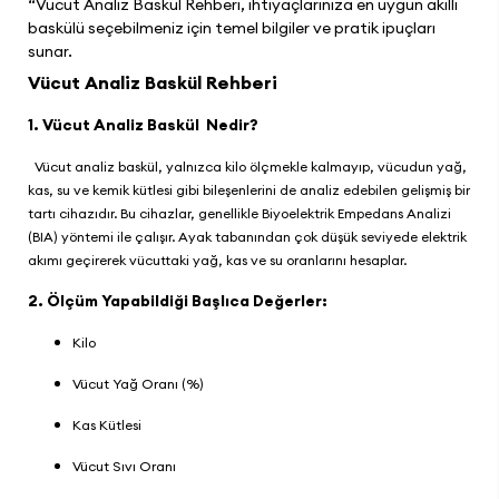
“Vücut Analiz Baskül Rehberi, ihtiyaçlarınıza en uygun akıllı
baskülü seçebilmeniz için temel bilgiler ve pratik ipuçları
sunar.
Vücut Analiz Baskül Rehberi
1. Vücut Analiz Baskül Nedir?
Vücut analiz baskül, yalnızca kilo ölçmekle kalmayıp, vücudun yağ,
kas, su ve kemik kütlesi gibi bileşenlerini de analiz edebilen gelişmiş bir
tartı cihazıdır. Bu cihazlar, genellikle Biyoelektrik Empedans Analizi
(BIA) yöntemi ile çalışır. Ayak tabanından çok düşük seviyede elektrik
akımı geçirerek vücuttaki yağ, kas ve su oranlarını hesaplar.
2. Ölçüm Yapabildiği Başlıca Değerler:
Kilo
Vücut Yağ Oranı (%)
Kas Kütlesi
Vücut Sıvı Oranı