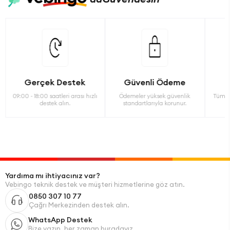
Gerçek Destek
Güvenli Ödeme
09:00 - 18:00 saatleri arası hızlı
Ödemeler yüksek güvenlik
Tüm ü
destek alın.
standartlarıyla korunur.
Yardıma mı ihtiyacınız var?
Vebingo teknik destek ve müşteri hizmetlerine göz atın.
0850 307 10 77
Çağrı Merkezinden destek alın.
WhatsApp Destek
Bize yazın, her zaman buradayız.