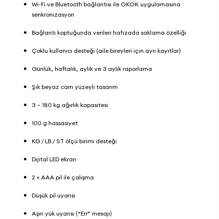
Wi-Fi ve Bluetooth bağlantısı ile OKOK uygulamasına
senkronizasyon
Bağlantı koptuğunda verileri hafızada saklama özelliği
Çoklu kullanıcı desteği (aile bireyleri için ayrı kayıtlar)
Günlük, haftalık, aylık ve 3 aylık raporlama
Şık beyaz cam yüzeyli tasarım
3 – 180 kg ağırlık kapasitesi
100 g hassasiyet
KG / LB / ST ölçü birimi desteği
Dijital LED ekran
2 × AAA pil ile çalışma
Düşük pil uyarısı
Aşırı yük uyarısı (“Err” mesajı)