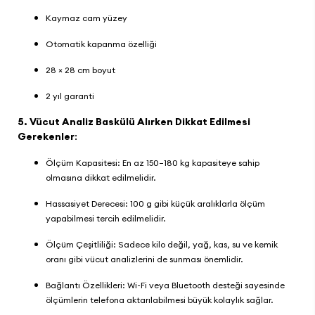
Kaymaz cam yüzey
Otomatik kapanma özelliği
28 × 28 cm boyut
2 yıl garanti
5. Vücut Analiz Baskülü Alırken Dikkat Edilmesi
Gerekenler
:
Ölçüm Kapasitesi: En az 150–180 kg kapasiteye sahip
olmasına dikkat edilmelidir.
Hassasiyet Derecesi: 100 g gibi küçük aralıklarla ölçüm
yapabilmesi tercih edilmelidir.
Ölçüm Çeşitliliği: Sadece kilo değil, yağ, kas, su ve kemik
oranı gibi vücut analizlerini de sunması önemlidir.
Bağlantı Özellikleri: Wi-Fi veya Bluetooth desteği sayesinde
ölçümlerin telefona aktarılabilmesi büyük kolaylık sağlar.