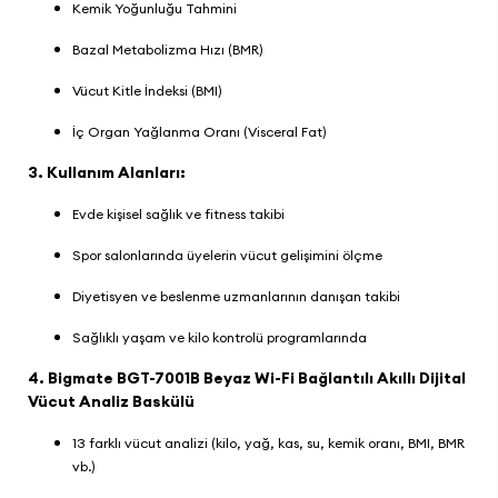
Kemik Yoğunluğu Tahmini
Bazal Metabolizma Hızı (BMR)
Vücut Kitle İndeksi (BMI)
İç Organ Yağlanma Oranı (Visceral Fat)
3. Kullanım Alanları:
Evde kişisel sağlık ve fitness takibi
Spor salonlarında üyelerin vücut gelişimini ölçme
Diyetisyen ve beslenme uzmanlarının danışan takibi
Sağlıklı yaşam ve kilo kontrolü programlarında
4.
Bigmate BGT-7001B Beyaz Wi-Fi Bağlantılı Akıllı Dijital
Vücut Analiz Baskülü
13 farklı vücut analizi (kilo, yağ, kas, su, kemik oranı, BMI, BMR
vb.)