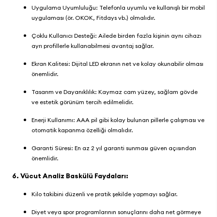
Uygulama Uyumluluğu: Telefonla uyumlu ve kullanışlı bir mobil
uygulaması (ör. OKOK, Fitdays vb.) olmalıdır.
Çoklu Kullanıcı Desteği: Ailede birden fazla kişinin aynı cihazı
ayrı profillerle kullanabilmesi avantaj sağlar.
Ekran Kalitesi: Dijital LED ekranın net ve kolay okunabilir olması
önemlidir.
Tasarım ve Dayanıklılık: Kaymaz cam yüzey, sağlam gövde
ve estetik görünüm tercih edilmelidir.
Enerji Kullanımı: AAA pil gibi kolay bulunan pillerle çalışması ve
otomatik kapanma özelliği olmalıdır.
Garanti Süresi: En az 2 yıl garanti sunması güven açısından
önemlidir.
6. Vücut Analiz Baskülü Faydaları:
Kilo takibini düzenli ve pratik şekilde yapmayı sağlar.
Diyet veya spor programlarının sonuçlarını daha net görmeye