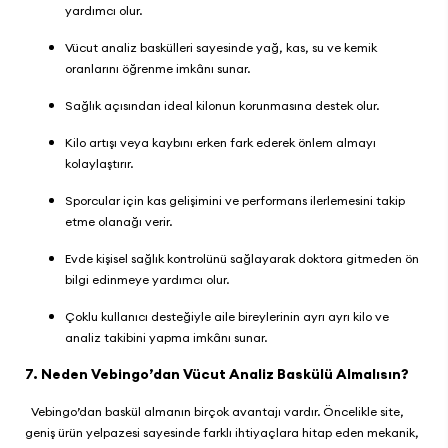
yardımcı olur.
Vücut analiz baskülleri sayesinde yağ, kas, su ve kemik
oranlarını öğrenme imkânı sunar.
Sağlık açısından ideal kilonun korunmasına destek olur.
Kilo artışı veya kaybını erken fark ederek önlem almayı
kolaylaştırır.
Sporcular için kas gelişimini ve performans ilerlemesini takip
etme olanağı verir.
Evde kişisel sağlık kontrolünü sağlayarak doktora gitmeden ön
bilgi edinmeye yardımcı olur.
Çoklu kullanıcı desteğiyle aile bireylerinin ayrı ayrı kilo ve
analiz takibini yapma imkânı sunar.
7. Neden Vebingo’dan Vücut Analiz Baskülü Almalısın?
Vebingo
’dan baskül almanın birçok avantajı vardır. Öncelikle site,
geniş ürün yelpazesi sayesinde farklı ihtiyaçlara hitap eden mekanik,