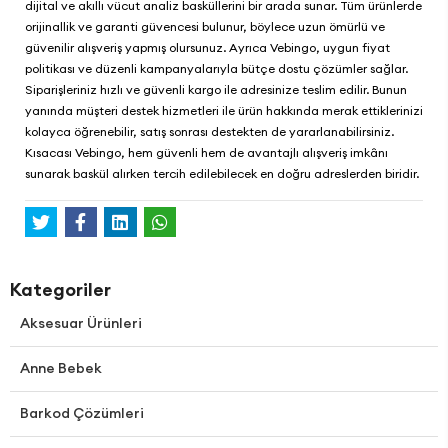
dijital ve akıllı vücut analiz basküllerini bir arada sunar. Tüm ürünlerde
orijinallik ve garanti güvencesi bulunur, böylece uzun ömürlü ve
güvenilir alışveriş yapmış olursunuz. Ayrıca
Vebingo
, uygun fiyat
politikası ve düzenli kampanyalarıyla bütçe dostu çözümler sağlar.
Siparişleriniz hızlı ve güvenli kargo ile adresinize teslim edilir. Bunun
yanında müşteri destek hizmetleri ile ürün hakkında merak ettiklerinizi
kolayca öğrenebilir, satış sonrası destekten de yararlanabilirsiniz.
Kısacası
Vebingo
, hem güvenli hem de avantajlı alışveriş imkânı
sunarak baskül alırken tercih edilebilecek en doğru adreslerden biridir.
Kategoriler
Aksesuar Ürünleri
Anne Bebek
Barkod Çözümleri