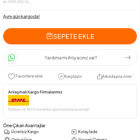
6.799,90 TL
Aynı gün kargoda!
SEPETE EKLE
Yardıma mı ihtiyacınız var?
Favorilere ekle
Karşılaştır
Arkadaşına öner
Anlaşmalı Kargo Firmalarımız
Türkiye’nin %70’ine ertesi gün teslimat avantajı!
Öne Çıkan Avantajlar
Ücretsiz Kargo
Kolay İade
Orjinal Ürün
Güvenli Ödeme