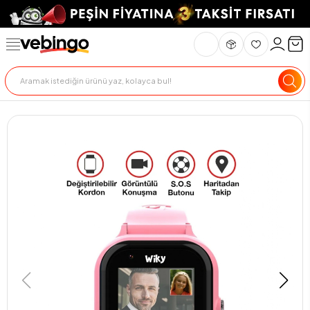
Genel Bakış
Ürün Açıklaması
Teslimat Ve İade
Ödeme Seçenekle