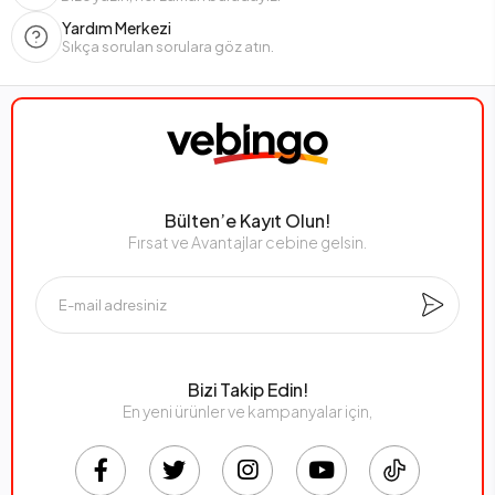
Yardım Merkezi
Sıkça sorulan sorulara göz atın.
Bülten’e Kayıt Olun!
Fırsat ve Avantajlar cebine gelsin.
Bizi Takip Edin!
En yeni ürünler ve kampanyalar için,