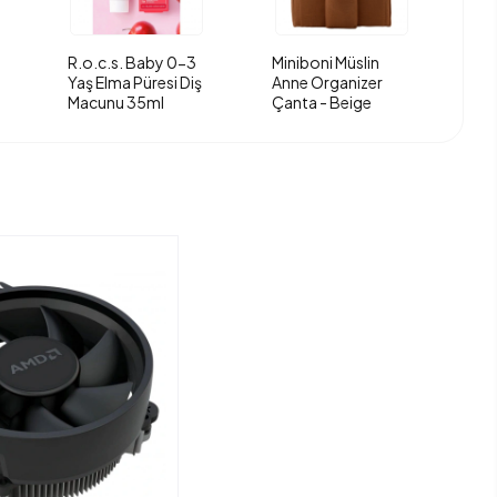
R.o.c.s. Baby 0-3
Miniboni Müslin
Yaş Elma Püresi Diş
Anne Organizer
Macunu 35ml
Çanta - Beige