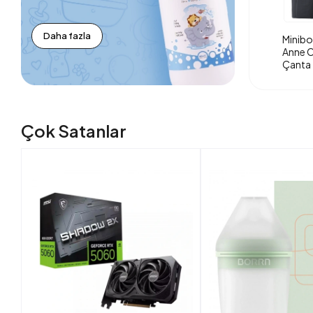
Daha fazla
Minibo
Anne O
Çanta 
Çok Satanlar