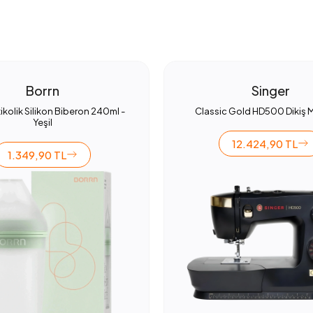
Borrn
Singer
ikolik Silikon Biberon 240ml -
Classic Gold HD500 Dikiş 
Yeşil
12.424,90 TL
1.349,90 TL