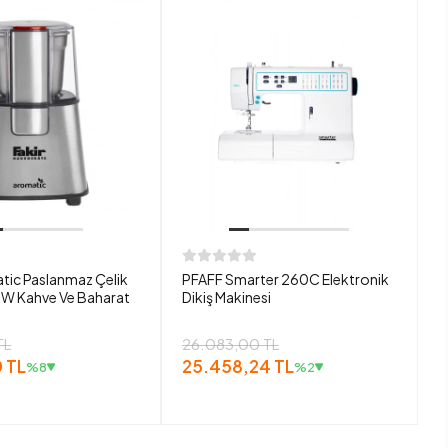
tic Paslanmaz Çelik
PFAFF Smarter 260C Elektronik
W Kahve Ve Baharat
Dikiş Makinesi
TL
26.083,00 TL
 TL
25.458,24 TL
%8
%2