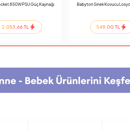
ocket 850W PSU Güç Kaynağı
Babyton Sinek Kovucu Losyo
2.053,66 TL
549,00 TL