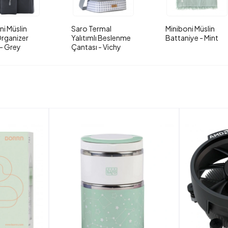
ni Müslin
Saro Termal
Miniboni Müslin
rganizer
Yalıtımlı Beslenme
Battaniye - Mint
- Grey
Çantası - Vichy