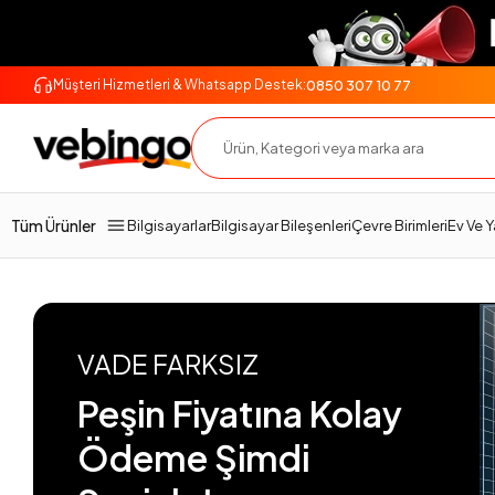
0850 307 10 77
Müşteri Hizmetleri & Whatsapp Destek:
Tüm Ürünler
Bilgisayarlar
Bilgisayar Bileşenleri
Çevre Birimleri
Ev Ve 
VADE FARKSIZ
Peşin Fiyatına Kolay
Ödeme Şimdi