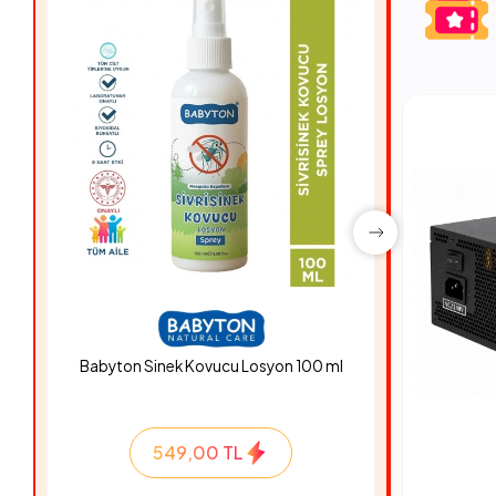
Babyton Sinek Kovucu Losyon 100 ml
Hyper Ro
549,00 TL