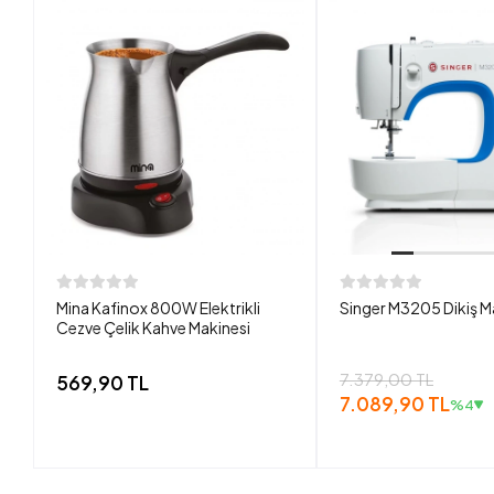
Mina Kafinox 800W Elektrikli
Singer M3205 Dikiş M
Cezve Çelik Kahve Makinesi
7.379,00 TL
569,90 TL
7.089,90 TL
%4