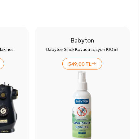
Babyton
Makinesi
Babyton Sinek Kovucu Losyon 100 ml
549,00 TL