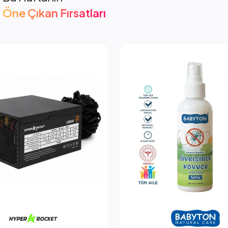
Öne Çıkan Fırsatları
cket 850W PSU Güç Kaynağı
2.053,66 TL