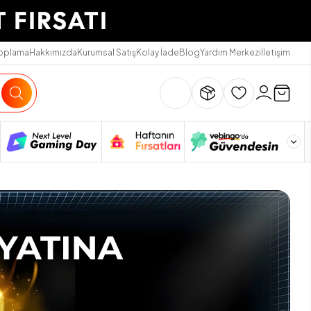
Toplama
Hakkımızda
Kurumsal Satış
Kolay İade
Blog
Yardım Merkezi
İletişim