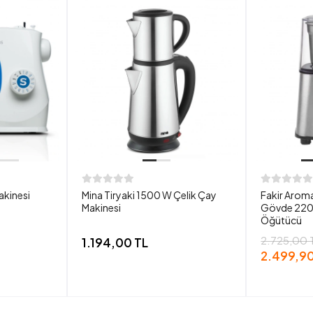
akinesi
Mina Tiryaki 1500 W Çelik Çay
Fakir Aroma
Makinesi
Gövde 220
Öğütücü
2.725,00 
1.194,00 TL
2.499,90