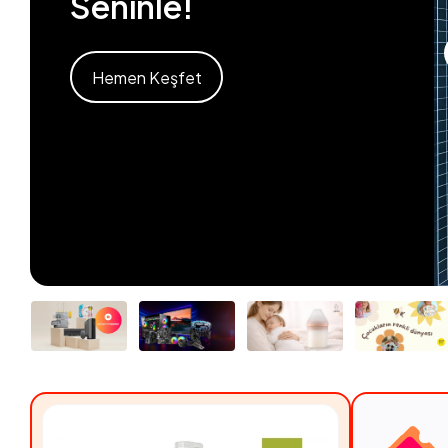
Seninle!
Hemen Keşfet