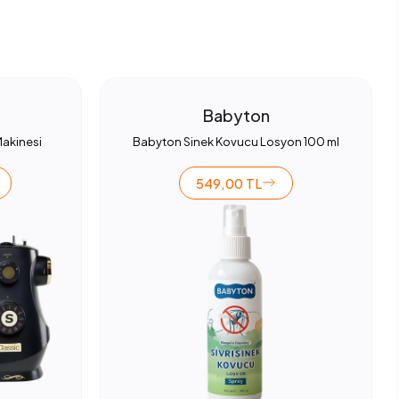
Babyton
Makinesi
Babyton Sinek Kovucu Losyon 100 ml
549,00 TL