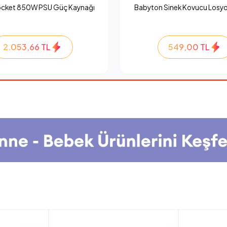
ocket 850W PSU Güç Kaynağı
Babyton Sinek Kovucu Losyo
2.053,66 TL
549,00 TL