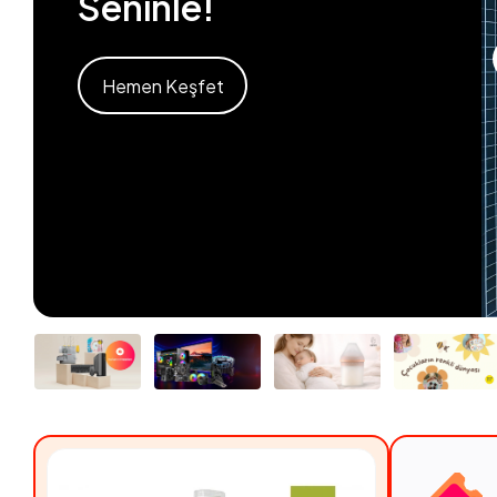
Seninle!
Hemen Keşfet