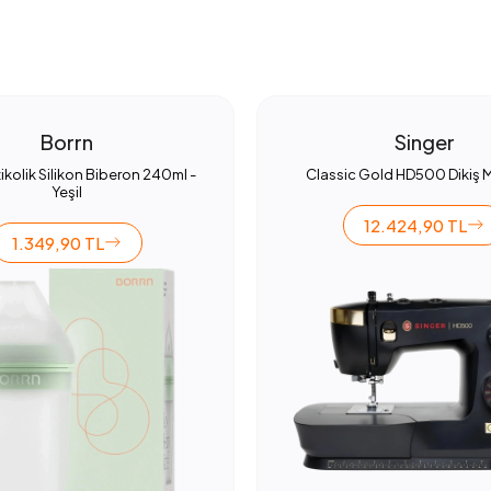
Borrn
Singer
ikolik Silikon Biberon 240ml -
Classic Gold HD500 Dikiş 
Yeşil
12.424,90 TL
1.349,90 TL