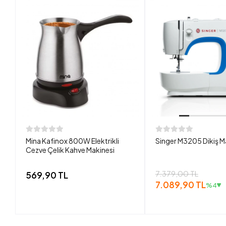
Mina Kafinox 800W Elektrikli
Singer M3205 Dikiş M
Cezve Çelik Kahve Makinesi
7.379,00 TL
569,90 TL
7.089,90 TL
%4