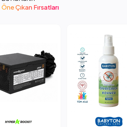
Öne Çıkan Fırsatları
cket 850W PSU Güç Kaynağı
2.053,66 TL