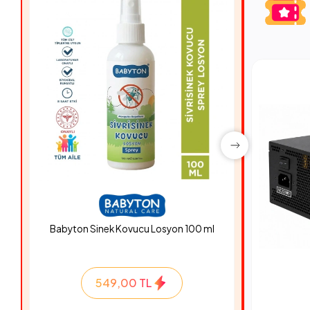
Babyton Sinek Kovucu Losyon 100 ml
Hyper Ro
549,00 TL