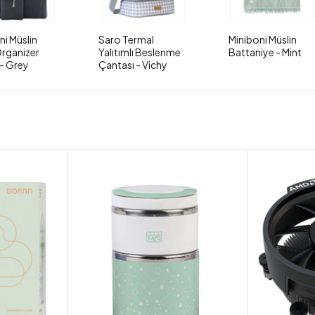
ni Müslin
Saro Termal
Miniboni Müslin
rganizer
Yalıtımlı Beslenme
Battaniye - Mint
- Grey
Çantası - Vichy