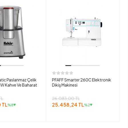
tic Paslanmaz Çelik
PFAFF Smarter 260C Elektronik
W Kahve Ve Baharat
Dikiş Makinesi
TL
26.083,00 TL
 TL
25.458,24 TL
%8
%2