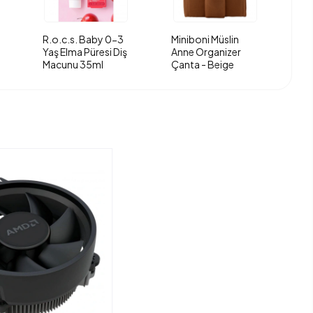
R.o.c.s. Baby 0-3
Miniboni Müslin
Yaş Elma Püresi Diş
Anne Organizer
Macunu 35ml
Çanta - Beige