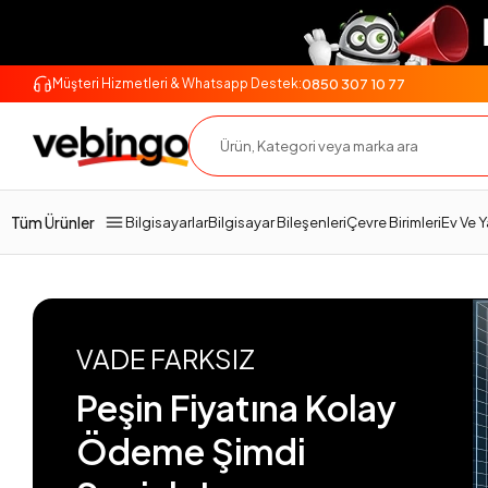
0850 307 10 77
Müşteri Hizmetleri & Whatsapp Destek:
Tüm Ürünler
Bilgisayarlar
Bilgisayar Bileşenleri
Çevre Birimleri
Ev Ve 
VADE FARKSIZ
Peşin Fiyatına Kolay
Ödeme Şimdi