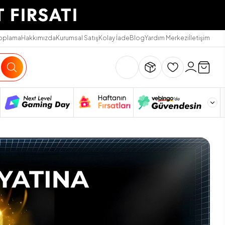
Toplama
Hakkımızda
Kurumsal Satış
Kolay İade
Blog
Yardım Merkezi
İletişim