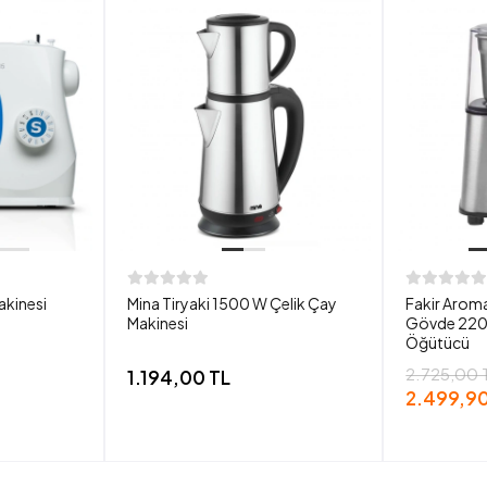
akinesi
Mina Tiryaki 1500 W Çelik Çay
Fakir Aroma
Makinesi
Gövde 220
Öğütücü
2.725,00 
1.194,00 TL
2.499,90