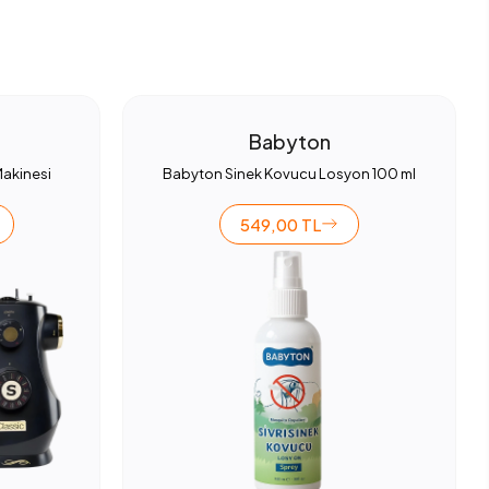
Babyton
Makinesi
Babyton Sinek Kovucu Losyon 100 ml
549,00 TL