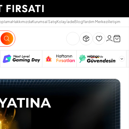
Toplama
Hakkımızda
Kurumsal Satış
Kolay İade
Blog
Yardım Merkezi
İletişim