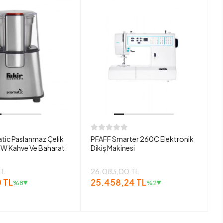
tic Paslanmaz Çelik
PFAFF Smarter 260C Elektronik
W Kahve Ve Baharat
Dikiş Makinesi
TL
26.083,00 TL
 TL
25.458,24 TL
%8
%2