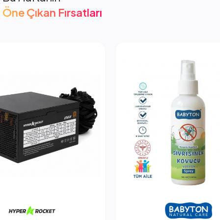
Öne Çıkan Fırsatları
cket 850W PSU Güç Kaynağı
2.053,66 TL