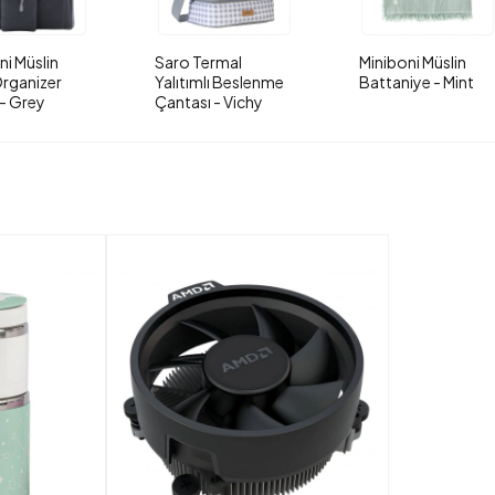
ni Müslin
Saro Termal
Miniboni Müslin
rganizer
Yalıtımlı Beslenme
Battaniye - Mint
- Grey
Çantası - Vichy