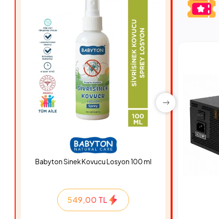
Babyton Sinek Kovucu Losyon 100 ml
Hyper Ro
549,00 TL