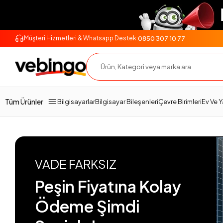
0850 307 10 77
Müşteri Hizmetleri & Whatsapp Destek:
Tüm Ürünler
Bilgisayarlar
Bilgisayar Bileşenleri
Çevre Birimleri
Ev Ve 
VADE FARKSIZ
Peşin Fiyatına Kolay
Ödeme Şimdi