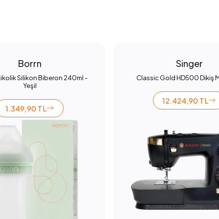
Borrn
Singer
ikolik Silikon Biberon 240ml -
Classic Gold HD500 Dikiş 
Yeşil
12.424,90 TL
1.349,90 TL