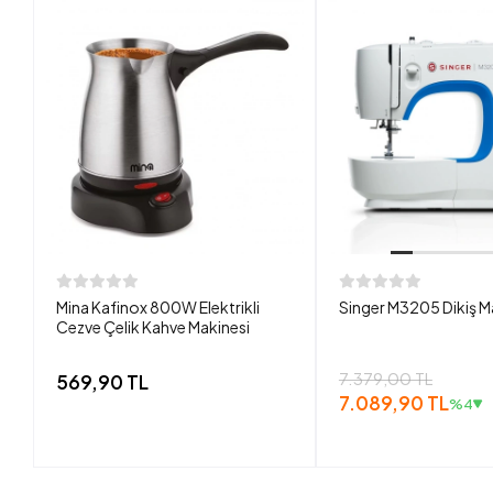
Mina Kafinox 800W Elektrikli
Singer M3205 Dikiş M
Cezve Çelik Kahve Makinesi
7.379,00 TL
569,90 TL
7.089,90 TL
%4