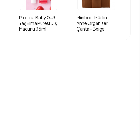
R.o.c.s. Baby 0-3
Miniboni Müslin
Yaş Elma Püresi Diş
Anne Organizer
Macunu 35ml
Çanta - Beige