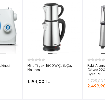
akinesi
Mina Tiryaki 1500 W Çelik Çay
Fakir Aroma
Makinesi
Gövde 220
Öğütücü
2.725,00 
1.194,00 TL
2.499,90