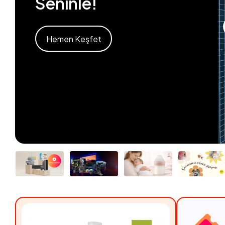
Seninle!
Hemen Keşfet