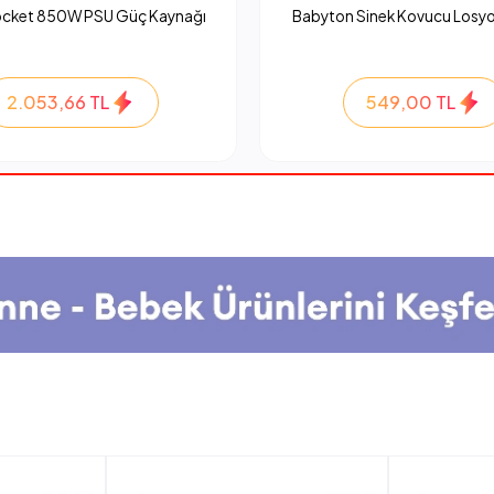
ocket 850W PSU Güç Kaynağı
Babyton Sinek Kovucu Losyo
2.053,66 TL
549,00 TL