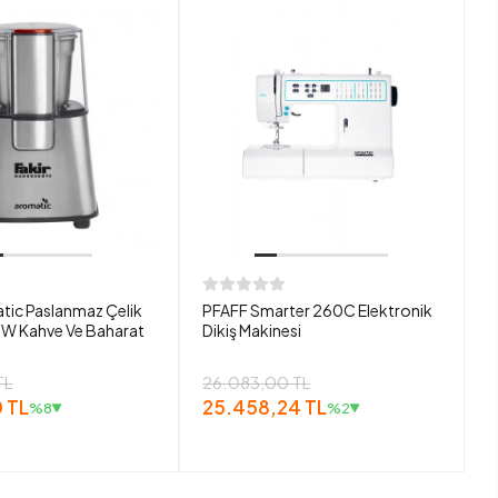
tic Paslanmaz Çelik
PFAFF Smarter 260C Elektronik
W Kahve Ve Baharat
Dikiş Makinesi
TL
26.083,00 TL
 TL
25.458,24 TL
%8
%2