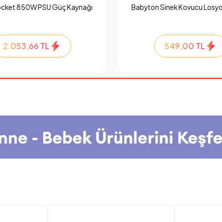
ocket 850W PSU Güç Kaynağı
Babyton Sinek Kovucu Losyo
2.053,66 TL
549,00 TL