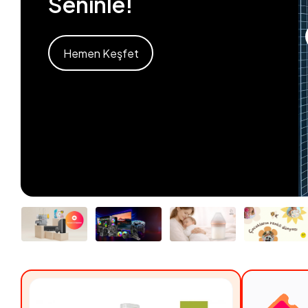
Seninle!
Hemen Keşfet