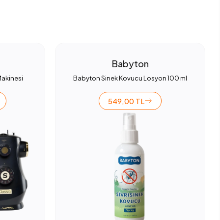
Babyton
Makinesi
Babyton Sinek Kovucu Losyon 100 ml
549,00 TL