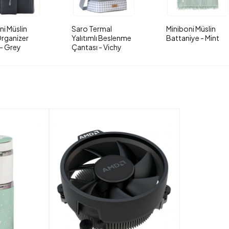
ni Müslin
Saro Termal
Miniboni Müslin
rganizer
Yalıtımlı Beslenme
Battaniye - Mint
- Grey
Çantası - Vichy