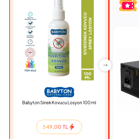
Babyton Sinek Kovucu Losyon 100 ml
Hyper Ro
549,00 TL