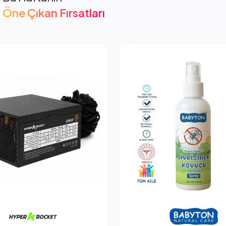
Öne Çıkan Fırsatları
cket 850W PSU Güç Kaynağı
2.053,66 TL