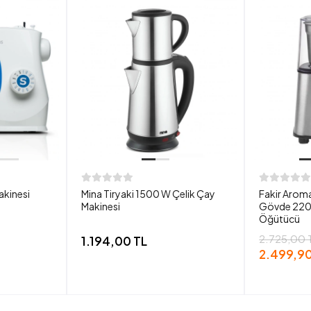
akinesi
Mina Tiryaki 1500 W Çelik Çay
Fakir Aroma
Makinesi
Gövde 220
Öğütücü
2.725,00 
1.194,00 TL
2.499,90