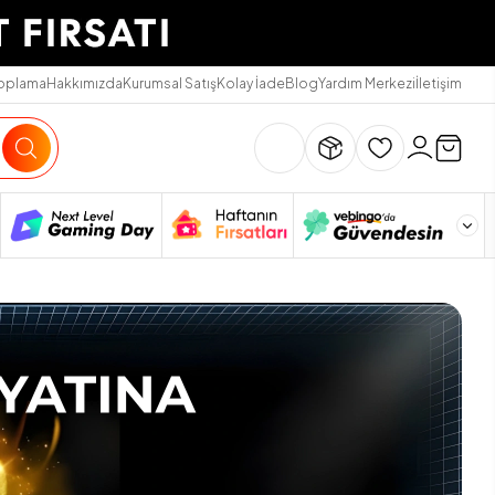
Toplama
Hakkımızda
Kurumsal Satış
Kolay İade
Blog
Yardım Merkezi
İletişim