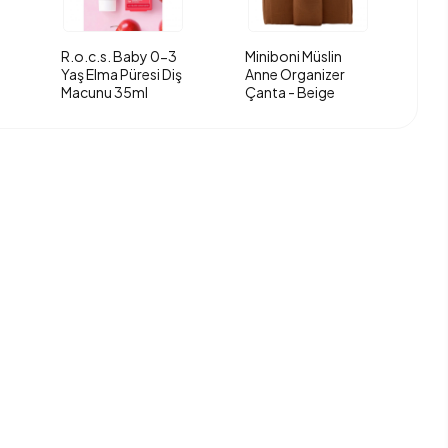
R.o.c.s. Baby 0-3
Miniboni Müslin
Yaş Elma Püresi Diş
Anne Organizer
Macunu 35ml
Çanta - Beige