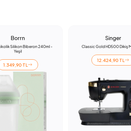
Borrn
Singer
ikolik Silikon Biberon 240ml -
Classic Gold HD500 Dikiş 
Yeşil
12.424,90 TL
1.349,90 TL