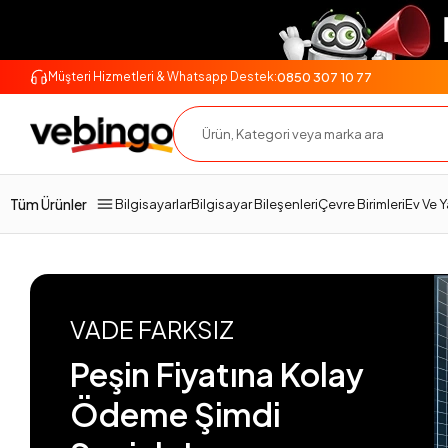
0850 307 10 77
Müşteri Hizmetleri & Whatsapp Destek:
Tüm Ürünler
Bilgisayarlar
Bilgisayar Bileşenleri
Çevre Birimleri
Ev Ve 
VADE FARKSIZ
Peşin Fiyatına Kolay
Ödeme Şimdi