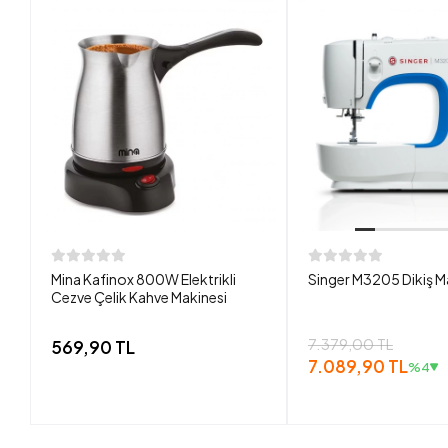
Mina Kafinox 800W Elektrikli
Singer M3205 Dikiş M
Cezve Çelik Kahve Makinesi
7.379,00 TL
569,90 TL
7.089,90 TL
%4