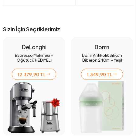
Sizin İçin Seçtiklerimiz
DeLonghi
Borrn
Espresso Makinesi +
Borrn Antikolik Silikon
Öğütücü HEDİYELİ
Biberon 240ml - Yeşil
12.379,90 TL
1.349,90 TL