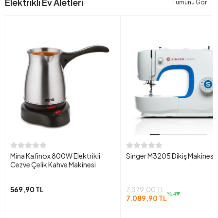
Elektrikli Ev Aletleri
Tümünü Gör
Mina Kafinox 800W Elektrikli
Singer M3205 Dikiş Makinesi
Cezve Çelik Kahve Makinesi
569,90 TL
7.379,00 TL
%4
7.089,90 TL