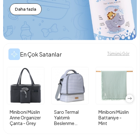
Daha fazla
En Çok Satanlar
Tümünü Gör
Miniboni Müslin
Saro Termal
Miniboni Müslin
Anne Organizer
Yalıtımlı
Battaniye -
Çanta - Grey
Beslenme
Mint
Çantası - Vichy