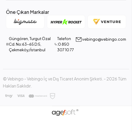
Öne Çıkan Markalar
Güngören, Turgut Özal
Telefon
vebingo@vebingo.com
Cd. No:63-65 D:5,
:0 850
Çekmeköy/İstanbul
307 10 77
© Vebingo - Vebingo İç ve Dış Ticaret Anonim Şirketi. - 2026 Tüm
Hakları Saklıdır.