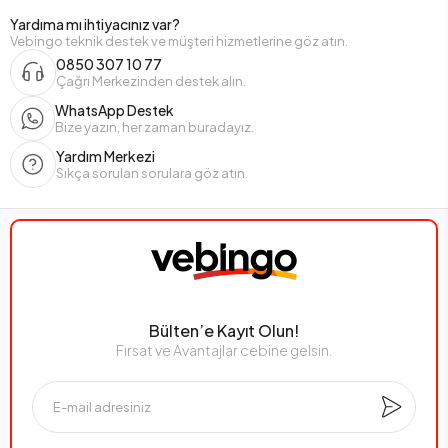
Yardıma mı ihtiyacınız var?
Vebingo teknik destek ve müşteri hizmetlerine göz atın.
0850 307 10 77
Çağrı Merkezinden destek alın.
WhatsApp Destek
Bize yazın, her zaman buradayız.
Yardım Merkezi
Sıkça sorulan sorulara göz atın.
Bülten’e Kayıt Olun!
Fırsat ve Avantajlar cebine gelsin.