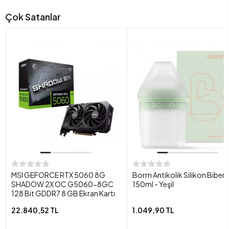
Çok Satanlar
MSI GEFORCE RTX 5060 8G
Borrn Antikolik Silikon Biber
SHADOW 2X OC G5060-8GC
150ml - Yeşil
128 Bit GDDR7 8 GB Ekran Kartı
22.840,52 TL
1.049,90 TL