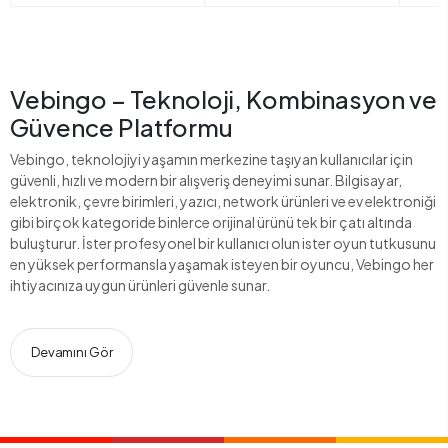
Vebingo – Teknoloji, Kombinasyon ve
Güvence Platformu
Vebingo, teknolojiyi yaşamın merkezine taşıyan kullanıcılar için
güvenli, hızlı ve modern bir alışveriş deneyimi sunar. Bilgisayar,
elektronik, çevre birimleri, yazıcı, network ürünleri ve ev elektroniği
gibi birçok kategoride binlerce orijinal ürünü tek bir çatı altında
buluşturur. İster profesyonel bir kullanıcı olun ister oyun tutkusunu
en yüksek performansla yaşamak isteyen bir oyuncu, Vebingo her
ihtiyacınıza uygun ürünleri güvenle sunar.
Devamını Gör