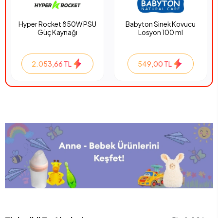
Hyper Rocket 850W PSU
Babyton Sinek Kovucu
Güç Kaynağı
Losyon 100 ml
2.053,66 TL
549,00 TL