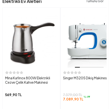
Elektrikli Ev Aletleri
Tümünü Gör
Mina Kafinox 800W Elektrikli
Singer M3205 Dikiş Makinesi
Cezve Çelik Kahve Makinesi
569,90 TL
7.379,00 TL
%4
7.089,90 TL