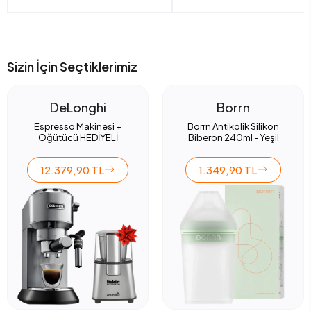
Sizin İçin Seçtiklerimiz
DeLonghi
Borrn
Espresso Makinesi +
Borrn Antikolik Silikon
Öğütücü HEDİYELİ
Biberon 240ml - Yeşil
12.379,90 TL
1.349,90 TL