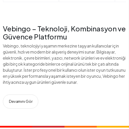
Vebingo – Teknoloji, Kombinasyon ve
Güvence Platformu
Vebingo, teknolojiyi yaşamın merkezine taşıyan kullanıcılar için
güvenli, hızlı ve modern bir alışveriş deneyimi sunar. Bilgisayar,
elektronik, çevre birimleri, yazıcı, network ürünleri ve ev elektroniği
gibi birçok kategoride binlerce orijinal ürünü tek bir çatı altında
buluşturur. İster profesyonel bir kullanıcı olun ister oyun tutkusunu
en yüksek performansla yaşamak isteyen bir oyuncu, Vebingo her
ihtiyacınıza uygun ürünleri güvenle sunar.
Devamını Gör