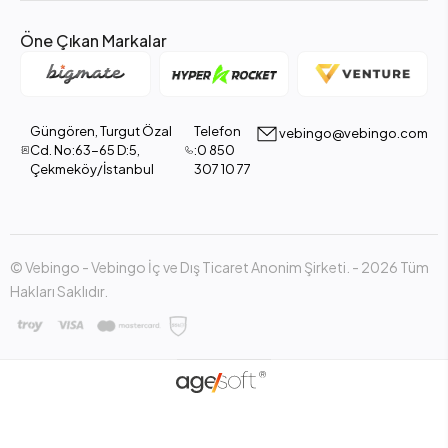
Öne Çıkan Markalar
Güngören, Turgut Özal
Telefon
vebingo@vebingo.com
Cd. No:63-65 D:5,
:0 850
Çekmeköy/İstanbul
307 10 77
© Vebingo - Vebingo İç ve Dış Ticaret Anonim Şirketi. - 2026 Tüm
Hakları Saklıdır.