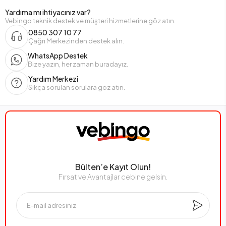
Yardıma mı ihtiyacınız var?
Vebingo teknik destek ve müşteri hizmetlerine göz atın.
0850 307 10 77
Çağrı Merkezinden destek alın.
WhatsApp Destek
Bize yazın, her zaman buradayız.
Yardım Merkezi
Sıkça sorulan sorulara göz atın.
Bülten’e Kayıt Olun!
Fırsat ve Avantajlar cebine gelsin.