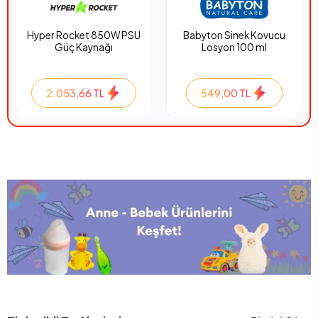
Hyper Rocket 850W PSU
Babyton Sinek Kovucu
Güç Kaynağı
Losyon 100 ml
2.053,66 TL
549,00 TL