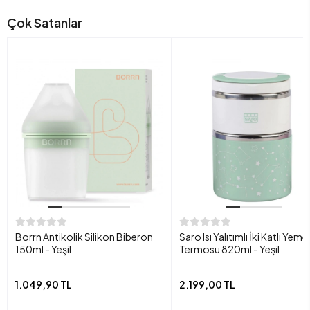
Çok Satanlar
Borrn Antikolik Silikon Biberon
Saro Isı Yalıtımlı İki Katlı Yeme
150ml - Yeşil
Termosu 820ml - Yeşil
1.049,90 TL
2.199,00 TL