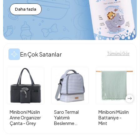
Daha fazla
En Çok Satanlar
Tümünü Gör
Miniboni Müslin
Saro Termal
Miniboni Müslin
Anne Organizer
Yalıtımlı
Battaniye -
Çanta - Grey
Beslenme
Mint
Çantası - Vichy