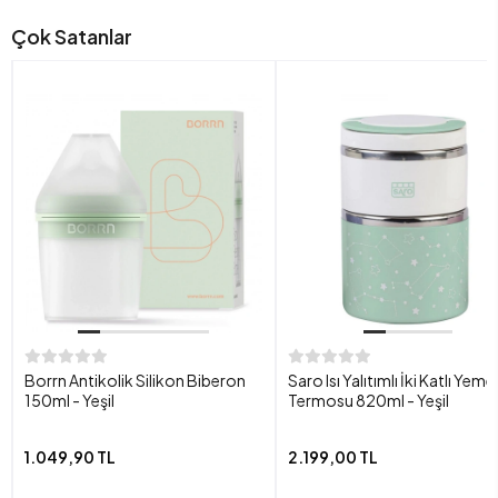
Çok Satanlar
Borrn Antikolik Silikon Biberon
Saro Isı Yalıtımlı İki Katlı Yeme
150ml - Yeşil
Termosu 820ml - Yeşil
1.049,90 TL
2.199,00 TL