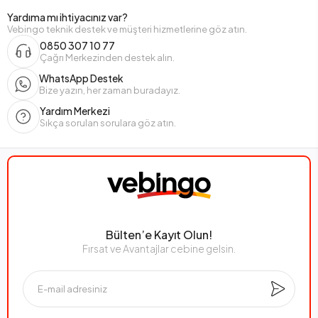
Yardıma mı ihtiyacınız var?
Vebingo teknik destek ve müşteri hizmetlerine göz atın.
0850 307 10 77
Çağrı Merkezinden destek alın.
WhatsApp Destek
Bize yazın, her zaman buradayız.
Yardım Merkezi
Sıkça sorulan sorulara göz atın.
Bülten’e Kayıt Olun!
Fırsat ve Avantajlar cebine gelsin.