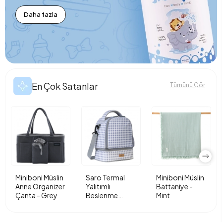
Daha fazla
En Çok Satanlar
Tümünü Gör
Miniboni Müslin
Saro Termal
Miniboni Müslin
Anne Organizer
Yalıtımlı
Battaniye -
Çanta - Grey
Beslenme
Mint
Çantası - Vichy