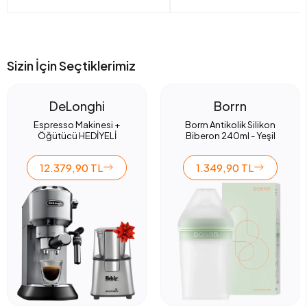
Sizin İçin Seçtiklerimiz
DeLonghi
Borrn
Espresso Makinesi +
Borrn Antikolik Silikon
Öğütücü HEDİYELİ
Biberon 240ml - Yeşil
12.379,90 TL
1.349,90 TL