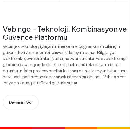
Vebingo – Teknoloji, Kombinasyon ve
Güvence Platformu
Vebingo, teknolojiyi yaşamın merkezine taşıyan kullanıcılar için
güvenli, hızlı ve modern bir alışveriş deneyimi sunar. Bilgisayar,
elektronik, çevre birimleri, yazıcı, network ürünleri ve ev elektroniği
gibi birçok kategoride binlerce orijinal ürünü tek bir çatı altında
buluşturur. İster profesyonel bir kullanıcı olun ister oyun tutkusunu
en yüksek performansla yaşamak isteyen bir oyuncu, Vebingo her
ihtiyacınıza uygun ürünleri güvenle sunar.
Devamını Gör