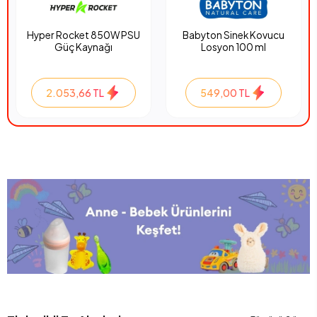
Hyper Rocket 850W PSU
Babyton Sinek Kovucu
Güç Kaynağı
Losyon 100 ml
2.053,66 TL
549,00 TL