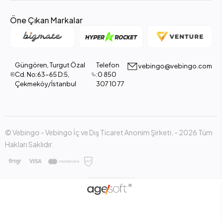
Öne Çıkan Markalar
Güngören, Turgut Özal
Telefon
vebingo@vebingo.com
Cd. No:63-65 D:5,
:0 850
Çekmeköy/İstanbul
307 10 77
© Vebingo - Vebingo İç ve Dış Ticaret Anonim Şirketi. - 2026 Tüm
Hakları Saklıdır.