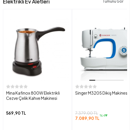
Elektrikli Ev Aletleri
Tümünü Gör
Mina Kafinox 800W Elektrikli
Singer M3205 Dikiş Makinesi
Cezve Çelik Kahve Makinesi
569,90 TL
7.379,00 TL
%4
7.089,90 TL