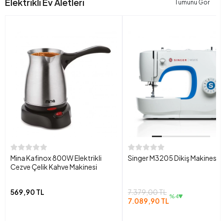
Elektrikli Ev Aletleri
Tümünü Gör
Mina Kafinox 800W Elektrikli
Singer M3205 Dikiş Makinesi
Cezve Çelik Kahve Makinesi
569,90 TL
7.379,00 TL
%4
7.089,90 TL