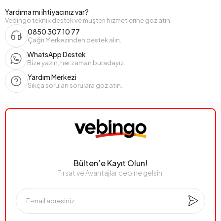
Yardıma mı ihtiyacınız var?
Vebingo teknik destek ve müşteri hizmetlerine göz atın.
0850 307 10 77
Çağrı Merkezinden destek alın.
WhatsApp Destek
Bize yazın, her zaman buradayız.
Yardım Merkezi
Sıkça sorulan sorulara göz atın.
Bülten’e Kayıt Olun!
Fırsat ve Avantajlar cebine gelsin.