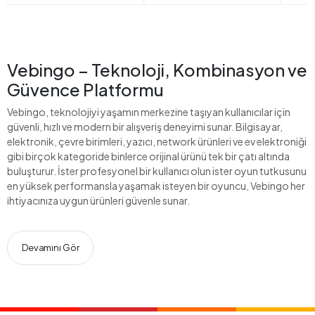
Vebingo – Teknoloji, Kombinasyon ve
Güvence Platformu
Vebingo, teknolojiyi yaşamın merkezine taşıyan kullanıcılar için
güvenli, hızlı ve modern bir alışveriş deneyimi sunar. Bilgisayar,
elektronik, çevre birimleri, yazıcı, network ürünleri ve ev elektroniği
gibi birçok kategoride binlerce orijinal ürünü tek bir çatı altında
buluşturur. İster profesyonel bir kullanıcı olun ister oyun tutkusunu
en yüksek performansla yaşamak isteyen bir oyuncu, Vebingo her
ihtiyacınıza uygun ürünleri güvenle sunar.
Devamını Gör