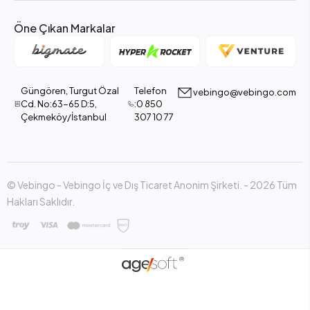
Öne Çıkan Markalar
Güngören, Turgut Özal
Telefon
vebingo@vebingo.com
Cd. No:63-65 D:5,
:0 850
Çekmeköy/İstanbul
307 10 77
© Vebingo - Vebingo İç ve Dış Ticaret Anonim Şirketi. - 2026 Tüm
Hakları Saklıdır.