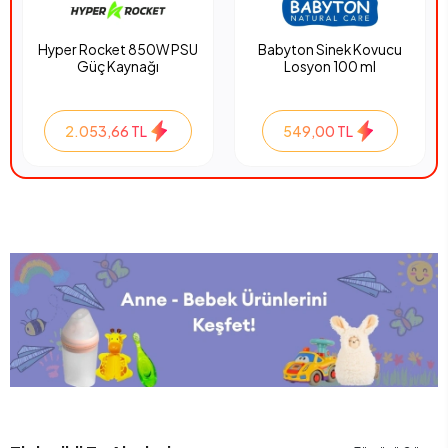
Hyper Rocket 850W PSU
Babyton Sinek Kovucu
Güç Kaynağı
Losyon 100 ml
2.053,66 TL
549,00 TL