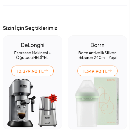
Sizin İçin Seçtiklerimiz
DeLonghi
Borrn
Espresso Makinesi +
Borrn Antikolik Silikon
Öğütücü HEDİYELİ
Biberon 240ml - Yeşil
12.379,90 TL
1.349,90 TL