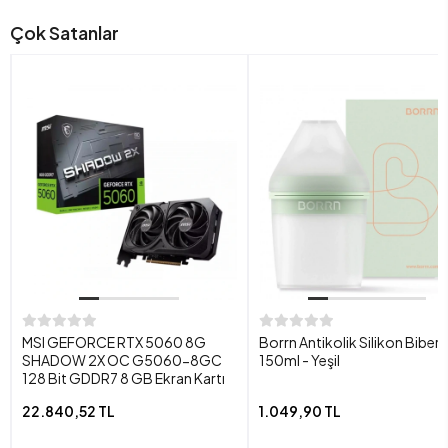
Çok Satanlar
MSI GEFORCE RTX 5060 8G
Borrn Antikolik Silikon Biber
SHADOW 2X OC G5060-8GC
150ml - Yeşil
128 Bit GDDR7 8 GB Ekran Kartı
22.840,52 TL
1.049,90 TL