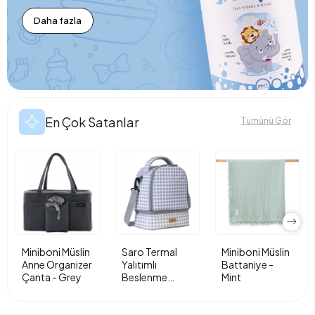
Daha fazla
En Çok Satanlar
Tümünü Gör
Miniboni Müslin
Saro Termal
Miniboni Müslin
Anne Organizer
Yalıtımlı
Battaniye -
Çanta - Grey
Beslenme
Mint
Çantası - Vichy