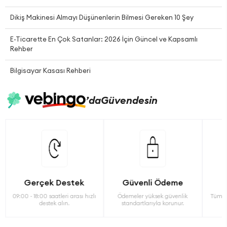
Dikiş Makinesi Almayı Düşünenlerin Bilmesi Gereken 10 Şey
E-Ticarette En Çok Satanlar: 2026 İçin Güncel ve Kapsamlı
Rehber
Bilgisayar Kasası Rehberi
’da
Güvendesin
Gerçek Destek
Güvenli Ödeme
09:00 - 18:00 saatleri arası hızlı
Ödemeler yüksek güvenlik
Tüm ü
destek alın.
standartlarıyla korunur.