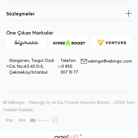
Sözleşmeler
Öne Çıkan Markalar
Güngören, Turgut Özal
Telefon
vebingo@vebingo.com
Cd. No:63-65 D:5,
:0 850
Çekmeköy/İstanbul
307 10 77
© Vebingo - Vebingo İç ve Dış Ticaret Anonim Şirketi. - 2026 Tüm
Hakları Saklıdır.