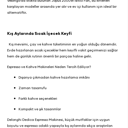
Vebingo
’da stokta bulunan
Jopus 2000W Isıtıcı Fan
, bu kriterleri
karşılayan modeller arasında yer alır ve ev içi kullanım için ideal bir
alternatiftir.
Kış Aylarında Sıcak İçecek Keyfi
Kış mevsimi, çay ve kahve tüketiminin en yoğun olduğu dönemdir.
Evde hazırlanan sıcak içecekler hem keyifli vakit geçirmenizi sağlar
hem de günlük rutinin önemli bir parçası haline gelir.
Espresso ve Kahve Makineleri Neden Tercih Ediliyor?
Dışarıya çıkmadan kahve hazırlama imkânı
Zaman tasarrufu
Farklı kahve seçenekleri
Kompakt ve şık tasarımlar
Delonghi Dedica Espresso Makinesi
, küçük mutfaklar için uygun
boyutu ve espresso odaklı yapısıyla kış aylarında sıkça araştırılan