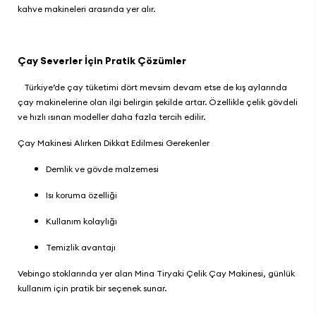
kahve makineleri arasında yer alır.
Çay Severler İçin Pratik Çözümler
Türkiye’de çay tüketimi dört mevsim devam etse de kış aylarında
çay makinelerine olan ilgi belirgin şekilde artar. Özellikle çelik gövdeli
ve hızlı ısınan modeller daha fazla tercih edilir.
Çay Makinesi Alırken Dikkat Edilmesi Gerekenler
Demlik ve gövde malzemesi
Isı koruma özelliği
Kullanım kolaylığı
Temizlik avantajı
Vebingo
stoklarında yer alan
Mina Tiryaki Çelik Çay Makinesi
, günlük
kullanım için pratik bir seçenek sunar.