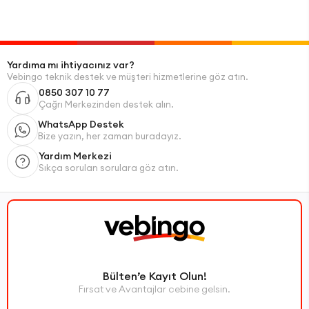
Yardıma mı ihtiyacınız var?
Vebingo teknik destek ve müşteri hizmetlerine göz atın.
0850 307 10 77
Çağrı Merkezinden destek alın.
WhatsApp Destek
Bize yazın, her zaman buradayız.
Yardım Merkezi
Sıkça sorulan sorulara göz atın.
Bülten’e Kayıt Olun!
Fırsat ve Avantajlar cebine gelsin.