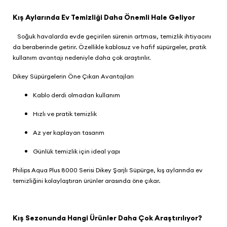
Kış Aylarında Ev Temizliği Daha Önemli Hale Geliyor
Soğuk havalarda evde geçirilen sürenin artması, temizlik ihtiyacını
da beraberinde getirir. Özellikle kablosuz ve hafif süpürgeler, pratik
kullanım avantajı nedeniyle daha çok araştırılır.
Dikey Süpürgelerin Öne Çıkan Avantajları
Kablo derdi olmadan kullanım
Hızlı ve pratik temizlik
Az yer kaplayan tasarım
Günlük temizlik için ideal yapı
Philips Aqua Plus 8000 Serisi Dikey Şarjlı Süpürge
, kış aylarında ev
temizliğini kolaylaştıran ürünler arasında öne çıkar.
Kış Sezonunda Hangi Ürünler Daha Çok Araştırılıyor?