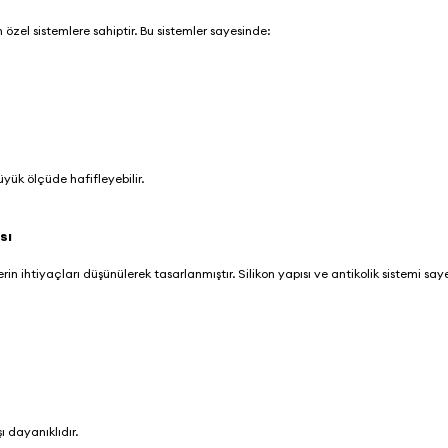
n özel sistemlere sahiptir. Bu sistemler sayesinde:
üyük ölçüde hafifleyebilir.
ası
lerin ihtiyaçları düşünülerek tasarlanmıştır. Silikon yapısı ve antikolik sistemi sa
r
 dayanıklıdır.