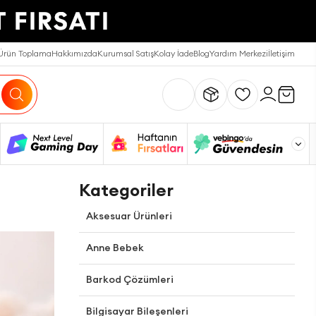
Ürün Toplama
Hakkımızda
Kurumsal Satış
Kolay İade
Blog
Yardım Merkezi
İletişim
Kategoriler
Aksesuar Ürünleri
Anne Bebek
Barkod Çözümleri
Bilgisayar Bileşenleri