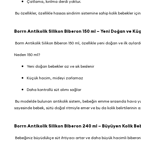
Çatlama, kırılma derdi yoktur.
Bu özellikler, özellikle hassas sindirim sistemine sahip kolik bebekler iç
Borrn Antikolik Silikon Biberon 150 ml – Yeni Doğan ve Kü
Borrn Antikolik Silikon Biberon 150 ml
, özellikle yeni doğan ve ilk aylard
Neden 150 ml?
Yeni doğan bebekler az ve sık beslenir
Küçük hacim, mideyi zorlamaz
Daha kontrollü süt alımı sağlar
Bu modelde bulunan antikolik sistem, bebeğin emme sırasında hava yutm
sayesinde bebek, sütü doğal ritmiyle emer ve bu da kolik belirtilerinin 
Borrn Antikolik Silikon Biberon 240 ml – Büyüyen Kolik Be
Bebeğiniz büyüdükçe süt ihtiyacı artar ve daha büyük hacimli biberon