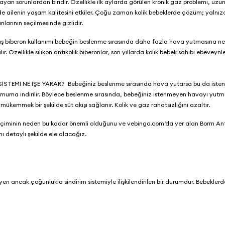
ayan sorunlardan biridir. Özellikle ilk aylarda görülen kronik gaz problemi, uzu
de ailenin yaşam kalitesini etkiler. Çoğu zaman kolik bebeklerde çözüm; yalnı
arının seçilmesinde gizlidir.
anlış biberon kullanımı bebeğin beslenme sırasında daha fazla hava yutmasına n
r. Özellikle silikon antikolik biberonlar, son yıllarda kolik bebek sahibi ebeveynl
F SİSTEMİ NE İŞE YARAR? Bebeğiniz beslenme sırasında hava yutarsa bu da ist
inimuma indirilir. Böylece beslenme sırasında, bebeğiniz istenmeyen havayı yut
mükemmek bir şekilde süt akışı sağlanır. Kolik ve gaz rahatsızlığını azaltır.
 seçiminin neden bu kadar önemli olduğunu ve
vebingo.com
’da yer alan
Borrn Ant
ı detaylı şekilde ele alacağız.
yen ancak çoğunlukla sindirim sistemiyle ilişkilendirilen bir durumdur. Bebeklerd