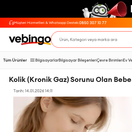
0850 307 10 77
Müşteri Hizmetleri & Whatsapp Destek:
Tüm Ürünler
Bilgisayarlar
Bilgisayar Bileşenleri
Çevre Birimleri
Ev V
Kolik (Kronik Gaz) Sorunu Olan Bebe
Tarih: 14.01.2026 14:11