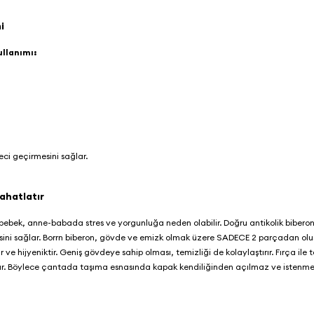
mi
ullanımı:
ci geçirmesini sağlar.
Rahatlatır
r bebek, anne-babada stres ve yorgunluğa neden olabilir. Doğru antikolik biberon
ini sağlar. Borrn biberon, gövde ve emizk olmak üzere SADECE 2 parçadan oluş
ve hijyeniktir. Geniş gövdeye sahip olması, temizliği de kolaylaştırır. Fırça il
rır. Böylece çantada taşıma esnasında kapak kendiliğinden açılmaz ve istenm