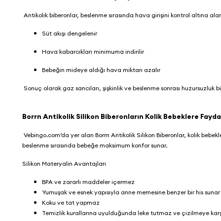
Antikolik biberonlar, beslenme sırasında hava girişini kontrol altına ala
Süt akışı dengelenir
Hava kabarcıkları minimuma indirilir
Bebeğin mideye aldığı hava miktarı azalır
Sonuç olarak gaz sancıları, şişkinlik ve beslenme sonrası huzursuzluk b
Borrn Antikolik Silikon Biberonların Kolik Bebeklere Fayd
Vebingo.com
’da yer alan
Borrn Antikolik Silikon Biberonlar
, kolik bebek
beslenme sırasında bebeğe maksimum konfor sunar.
Silikon Materyalin Avantajları
BPA ve zararlı maddeler içermez
Yumuşak ve esnek yapısıyla anne memesine benzer bir his suna
Koku ve tat yapmaz
Temizlik kurallarına uyulduğunda leke tutmaz ve çizilmeye karşı