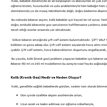
Kolik, bebeklik döneminde en sık karşılaşılan ve ebeveynleri en çok zorl
ağlama krizleri, huzursuzluk ve uyku problemleriyle hem bebeğin hem 
damlalarında ya da masaj tekniklerinde değil, doğru beslenme ekipmanl
Bu noktada biberon seçimi, kolik bebekler için hayati bir rol oynar. Y
doğru antikolik biberonlar gaz sancılarının hafiflemesine yardımcı olabili
tercih ettiği ürünler arasında yer almaktadır.
Silikon biberon emziğinde çift valf sistemi bulunmaktadır. ÇİFT VAL
koliklere ve gaza sebep olur. Çift valf sistemi sayesinde hava alımı m
içebilir. Çift valf sistemi, hava kabarcıklarının oluşumunu engelleyerek, 
Bu yazıda, kolik (kronik gaz) problemi yaşayan bebekler için biberon
Biberon 150 ml ve 240 ml
modellerinin bu süreçte nasıl fayda sağladığın
Kolik (Kronik Gaz) Nedir ve Neden Oluşur?
Kolik, genellikle sağlıklı bebeklerde görülen, nedeni tam olarak bilinme
Gün içinde özellikle akşam saatlerinde artan,
Uzun süreli ve teskin edilmesi zor ağlama nöbetleriyle,