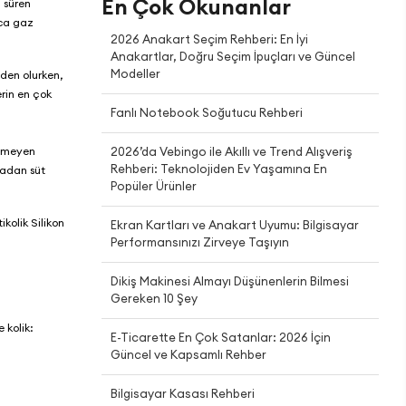
En Çok Okunanlar
n süren
zca gaz
2026 Anakart Seçim Rehberi: En İyi
Anakartlar, Doğru Seçim İpuçları ve Güncel
Modeller
eden olurken,
erin en çok
Fanlı Notebook Soğutucu Rehberi
enmeyen
2026’da Vebingo ile Akıllı ve Trend Alışveriş
Rehberi: Teknolojiden Ev Yaşamına En
madan süt
Popüler Ürünler
ikolik Silikon
Ekran Kartları ve Anakart Uyumu: Bilgisayar
Performansınızı Zirveye Taşıyın
Dikiş Makinesi Almayı Düşünenlerin Bilmesi
Gereken 10 Şey
e kolik:
E-Ticarette En Çok Satanlar: 2026 İçin
Güncel ve Kapsamlı Rehber
Bilgisayar Kasası Rehberi