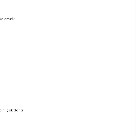
 ve emzik
ecini çok daha