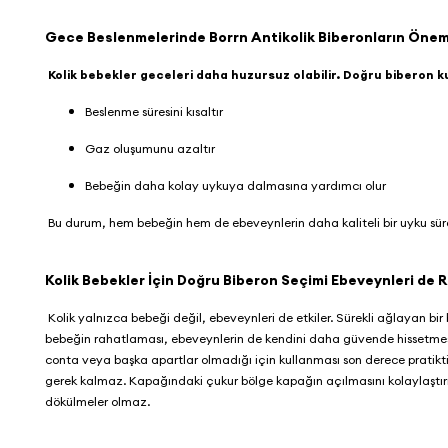
Gece Beslenmelerinde Borrn Antikolik Biberonların Öne
Kolik bebekler geceleri daha huzursuz olabilir. Doğru biberon k
Beslenme süresini kısaltır
Gaz oluşumunu azaltır
Bebeğin daha kolay uykuya dalmasına yardımcı olur
Bu durum, hem bebeğin hem de ebeveynlerin daha kaliteli bir uyku süre
Kolik Bebekler İçin Doğru Biberon Seçimi Ebeveynleri de 
Kolik yalnızca bebeği değil, ebeveynleri de etkiler. Sürekli ağlayan bi
bebeğin rahatlaması, ebeveynlerin de kendini daha güvende hissetmes
conta veya başka apartlar olmadığı için kullanması son derece pratiktir 
gerek kalmaz. Kapağındaki çukur bölge kapağın açılmasını kolaylaştı
dökülmeler olmaz.