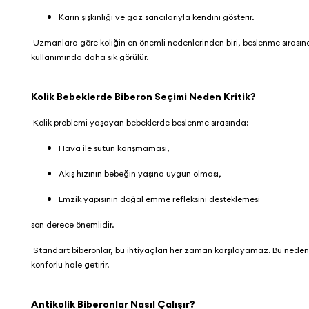
Karın şişkinliği ve gaz sancılarıyla kendini gösterir.
Uzmanlara göre koliğin en önemli nedenlerinden biri, beslenme sırası
kullanımında daha sık görülür.
Kolik Bebeklerde Biberon Seçimi Neden Kritik?
Kolik problemi yaşayan bebeklerde beslenme sırasında:
Hava ile sütün karışmaması,
Akış hızının bebeğin yaşına uygun olması,
Emzik yapısının doğal emme refleksini desteklemesi
son derece önemlidir.
Standart biberonlar, bu ihtiyaçları her zaman karşılayamaz. Bu nedenle
konforlu hale getirir.
Antikolik Biberonlar Nasıl Çalışır?