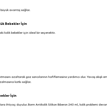
in büyük avantaj sağlar.
çük Bebekler İçin
aki kolik bebekler için ideal bir seçenektir.
asını azaltarak gaz sancılarının hafiflemesine yardımcı olur. Yavaş akışlı em
azalmasına katkı sağlar.
bekler İçin
lara ihtiyaç duyulur.
Borrn Antikolik Silikon Biberon 240 ml
, kolik problemi dev