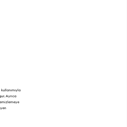
 kullanımıyla
ur. Ayrıca
e temizlemeye
eyen