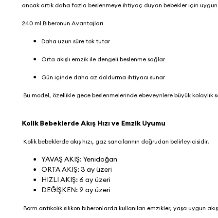
ancak artık daha fazla beslenmeye ihtiyaç duyan bebekler için uygun
240 ml Biberonun Avantajları
Daha uzun süre tok tutar
Orta akışlı emzik ile dengeli beslenme sağlar
Gün içinde daha az doldurma ihtiyacı sunar
Bu model, özellikle gece beslenmelerinde ebeveynlere büyük kolaylık
Kolik Bebeklerde Akış Hızı ve Emzik Uyumu
Kolik bebeklerde akış hızı, gaz sancılarının doğrudan belirleyicisidir.
YAVAŞ AKIŞ: Yenidoğan
​​​​​​​ORTA AKIŞ: 3 ay üzeri
HIZLI AKIŞ: 6 ay üzeri
DEĞİŞKEN: 9 ay üzeri
Borrn antikolik silikon biberonlarda kullanılan emzikler, yaşa uygun ak