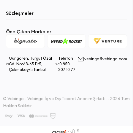
Sözleşmeler
Öne Çıkan Markalar
Güngören, Turgut Özal
Telefon
vebingo@vebingo.com
Cd. No:63-65 D:5,
:0 850
Çekmeköy/İstanbul
307 10 77
© Vebingo - Vebingo İç ve Dış Ticaret Anonim Şirketi. - 2026 Tüm
Hakları Saklıdır.