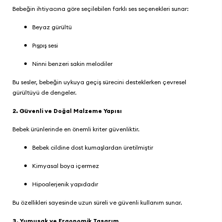
Bebeğin ihtiyacına göre seçilebilen farklı ses seçenekleri sunar:
Beyaz gürültü
Pışpış sesi
Ninni benzeri sakin melodiler
Bu sesler, bebeğin uykuya geçiş sürecini desteklerken çevresel
gürültüyü de dengeler.
2. Güvenli ve Doğal Malzeme Yapısı
Bebek ürünlerinde en önemli kriter güvenliktir.
Bebek cildine dost kumaşlardan üretilmiştir
Kimyasal boya içermez
Hipoalerjenik yapıdadır
Bu özellikleri sayesinde uzun süreli ve güvenli kullanım sunar.
3. Yumuşak ve Ergonomik Tasarım