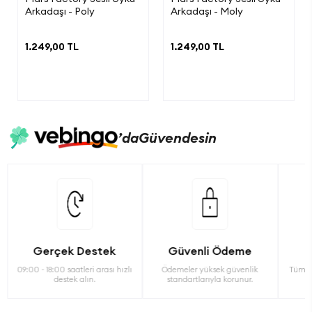
Arkadaşı - Poly
Arkadaşı - Moly
1.249,00 TL
1.249,00 TL
’da
Güvendesin
Güvenli Ödeme
Orjinal Ürün
zlı
Ödemeler yüksek güvenlik
Tüm ürünler %100 orjinal ürün
14
standartlarıyla korunur.
kapsamındadır.