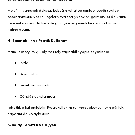
Moly’nin yumuşak dokusu, bebeğin rahatça sarılabileceği şekilde
tasarlanmıştır. Keskin köşeler veya sert yüzeyler içermez. Bu da ürünü
hem uyku sırasında hem de gün içinde güvenli bir oyun arkadaşı
haline getirir.
4. Taşınabilir ve Pratik Kullanım
Mars Factory Poly, Zoly ve Moly
taşınabilir yapısı sayesinde:
Evde
Seyahatte
Bebek arabasında
Gündüz uykularında
rahatlıkla kullanılabilir. Pratik kullanım sunması, ebeveynlerin günlük
hayatını da kolaylaştırır.
5. Kolay Temizlik ve Hijyen