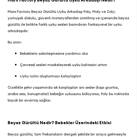
Mars Factory Beyaz Gürültü Uyku Arkadaşı Nedir?
Mars Factory Beyaz Gürültü Uyku Arkadaşı Poly, Moly ve Zoly
;
yumuşak dokulu, güvenli materyallerden üretilmiş ve içerisinde beyaz
gürültü ile birlikte farklı uyku sesleri barındıran fonksiyonel bir uyku
arkadaşıdır.
Bu ürün:
Bebeklerin sakinleşmesine yardımcı olur
Çevresel sesleri maskeleyerek uyku kalitesini artırır
Uyku rutini oluşturmayı kolaylaştırır
Özellikle şehir yaşamında sık karşılaşılan ani sesler (kapı gıcırtısı,
araba sesi, konuşmalar) bebeğin uykusunu bölüyorsa, Poly bu noktada
büyük bir avantaj sağlar.
Beyaz Gürültü Nedir? Bebekler Üzerindeki Etkisi
Beyaz gürültü; tüm frekansların dengeli şekilde bir araya gelmesiyle