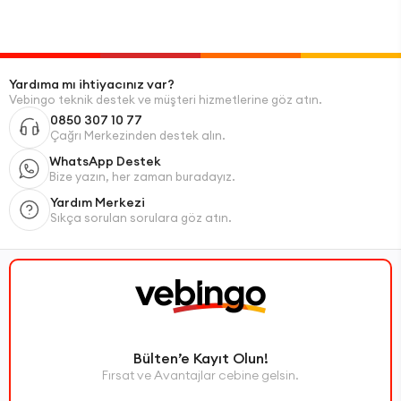
Yardıma mı ihtiyacınız var?
Vebingo teknik destek ve müşteri hizmetlerine göz atın.
0850 307 10 77
Çağrı Merkezinden destek alın.
WhatsApp Destek
Bize yazın, her zaman buradayız.
Yardım Merkezi
Sıkça sorulan sorulara göz atın.
Bülten’e Kayıt Olun!
Fırsat ve Avantajlar cebine gelsin.