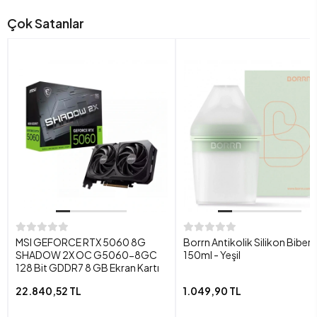
Çok Satanlar
MSI GEFORCE RTX 5060 8G
Borrn Antikolik Silikon Biber
SHADOW 2X OC G5060-8GC
150ml - Yeşil
128 Bit GDDR7 8 GB Ekran Kartı
22.840,52 TL
1.049,90 TL