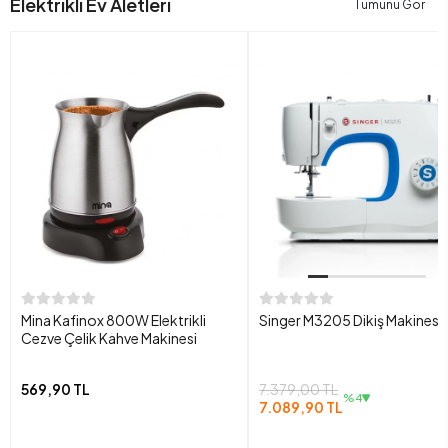
Elektrikli Ev Aletleri
Tümünü Gör
Mina Kafinox 800W Elektrikli
Singer M3205 Dikiş Makinesi
Cezve Çelik Kahve Makinesi
569,90 TL
7.379,00 TL
%4
7.089,90 TL