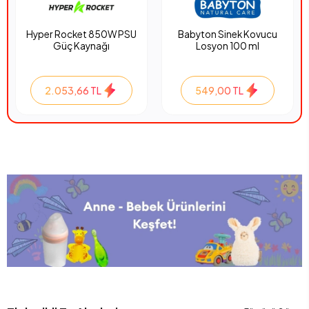
Hyper Rocket 850W PSU
Babyton Sinek Kovucu
Güç Kaynağı
Losyon 100 ml
2.053,66 TL
549,00 TL