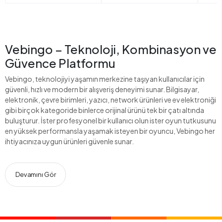
Vebingo – Teknoloji, Kombinasyon ve
Güvence Platformu
Vebingo, teknolojiyi yaşamın merkezine taşıyan kullanıcılar için
güvenli, hızlı ve modern bir alışveriş deneyimi sunar. Bilgisayar,
elektronik, çevre birimleri, yazıcı, network ürünleri ve ev elektroniği
gibi birçok kategoride binlerce orijinal ürünü tek bir çatı altında
buluşturur. İster profesyonel bir kullanıcı olun ister oyun tutkusunu
en yüksek performansla yaşamak isteyen bir oyuncu, Vebingo her
ihtiyacınıza uygun ürünleri güvenle sunar.
Devamını Gör