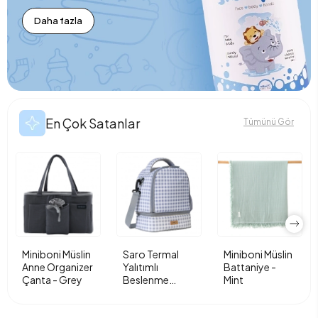
Daha fazla
En Çok Satanlar
Tümünü Gör
Miniboni Müslin
Saro Termal
Miniboni Müslin
Anne Organizer
Yalıtımlı
Battaniye -
Çanta - Grey
Beslenme
Mint
Çantası - Vichy