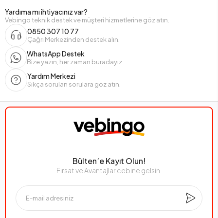
Yardıma mı ihtiyacınız var?
Vebingo teknik destek ve müşteri hizmetlerine göz atın.
0850 307 10 77
Çağrı Merkezinden destek alın.
WhatsApp Destek
Bize yazın, her zaman buradayız.
Yardım Merkezi
Sıkça sorulan sorulara göz atın.
Bülten’e Kayıt Olun!
Fırsat ve Avantajlar cebine gelsin.