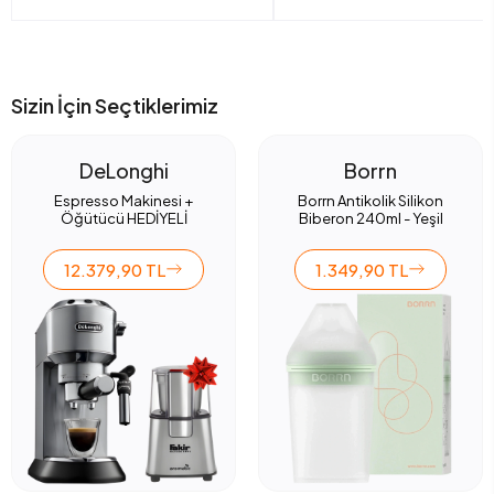
Sizin İçin Seçtiklerimiz
DeLonghi
Borrn
Espresso Makinesi +
Borrn Antikolik Silikon
Öğütücü HEDİYELİ
Biberon 240ml - Yeşil
12.379,90 TL
1.349,90 TL