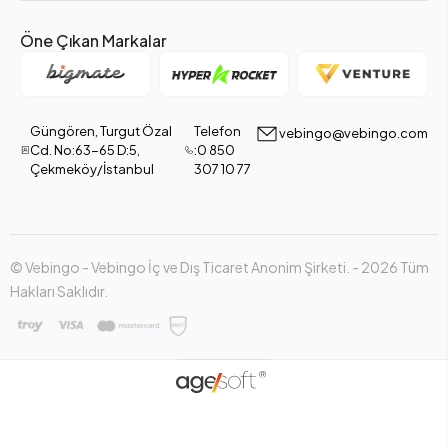
Öne Çıkan Markalar
Güngören, Turgut Özal
Telefon
vebingo@vebingo.com
Cd. No:63-65 D:5,
:0 850
Çekmeköy/İstanbul
307 10 77
© Vebingo - Vebingo İç ve Dış Ticaret Anonim Şirketi. - 2026 Tüm
Hakları Saklıdır.