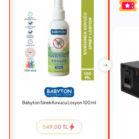
Babyton Sinek Kovucu Losyon 100 ml
Hyper Ro
549,00 TL