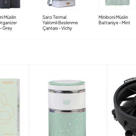
ni Müslin
Saro Termal
Miniboni Müslin
rganizer
Yalıtımlı Beslenme
Battaniye - Mint
- Grey
Çantası - Vichy