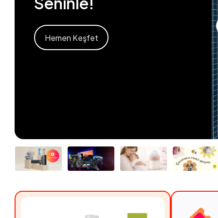
Seninle!
Hemen Keşfet