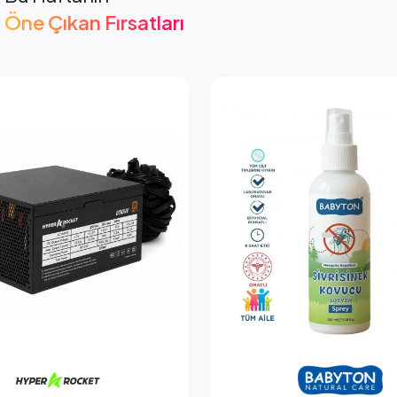
Öne Çıkan Fırsatları
cket 850W PSU Güç Kaynağı
2.053,66 TL