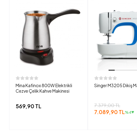
Mina Kafinox 800W Elektrikli
Singer M3205 Dikiş M
Cezve Çelik Kahve Makinesi
7.379,00 TL
569,90 TL
7.089,90 TL
%4