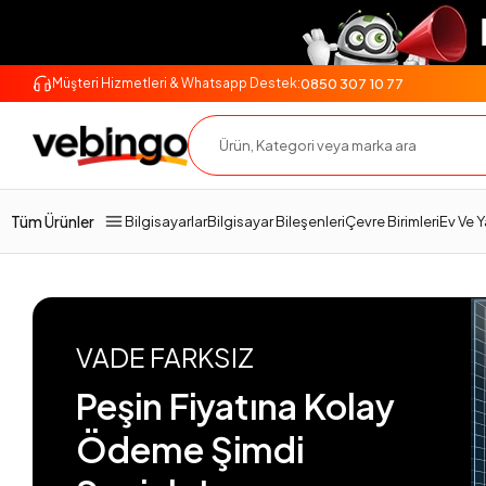
0850 307 10 77
Müşteri Hizmetleri & Whatsapp Destek:
Tüm Ürünler
Bilgisayarlar
Bilgisayar Bileşenleri
Çevre Birimleri
Ev Ve 
VADE FARKSIZ
Peşin Fiyatına Kolay
Ödeme Şimdi