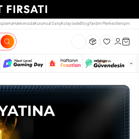
Toplama
Hakkımızda
Kurumsal Satış
Kolay İade
Blog
Yardım Merkezi
İletişim