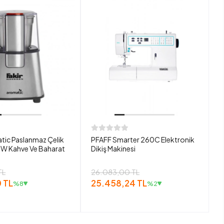
tic Paslanmaz Çelik
PFAFF Smarter 260C Elektronik
W Kahve Ve Baharat
Dikiş Makinesi
TL
26.083,00 TL
 TL
25.458,24 TL
%8
%2