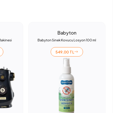
Babyton
Makinesi
Babyton Sinek Kovucu Losyon 100 ml
549,00 TL