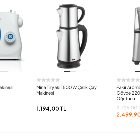
akinesi
Mina Tiryaki 1500 W Çelik Çay
Fakir Aroma
Makinesi
Gövde 220
Öğütücü
2.725,00 
1.194,00 TL
2.499,90