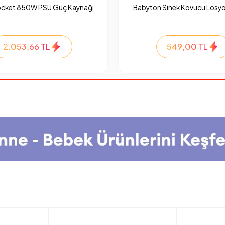
ocket 850W PSU Güç Kaynağı
Babyton Sinek Kovucu Losyo
2.053,66 TL
549,00 TL