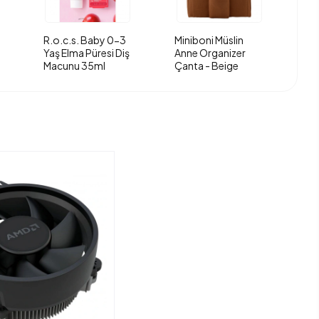
R.o.c.s. Baby 0-3
Miniboni Müslin
Yaş Elma Püresi Diş
Anne Organizer
Macunu 35ml
Çanta - Beige