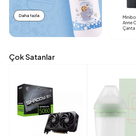
Daha fazla
Minibo
Anne O
Çanta 
Çok Satanlar