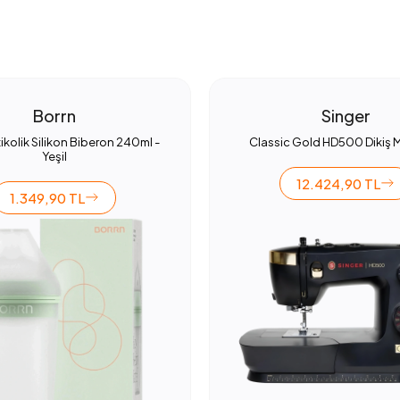
Borrn
Singer
ikolik Silikon Biberon 240ml -
Classic Gold HD500 Dikiş 
Yeşil
12.424,90 TL
1.349,90 TL