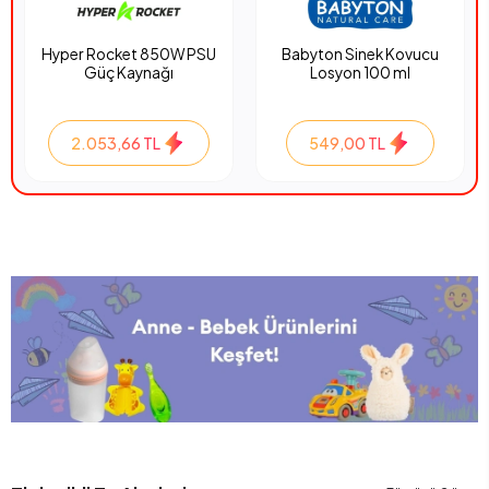
Hyper Rocket 850W PSU
Babyton Sinek Kovucu
Güç Kaynağı
Losyon 100 ml
2.053,66 TL
549,00 TL