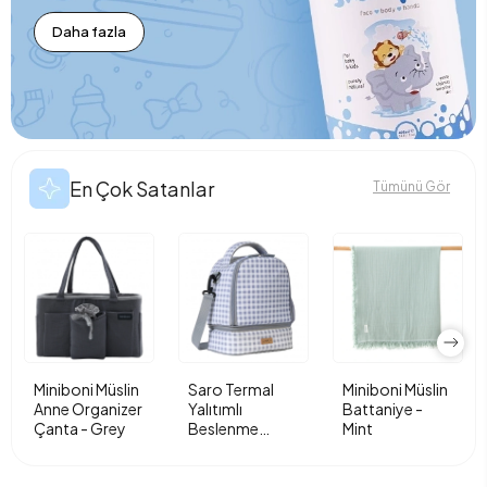
Daha fazla
En Çok Satanlar
Tümünü Gör
Miniboni Müslin
Saro Termal
Miniboni Müslin
Anne Organizer
Yalıtımlı
Battaniye -
Çanta - Grey
Beslenme
Mint
Çantası - Vichy