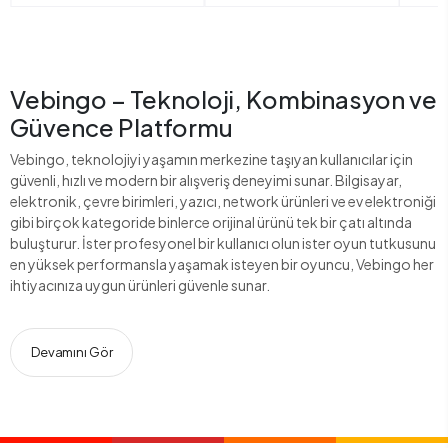
Vebingo – Teknoloji, Kombinasyon ve
Güvence Platformu
Vebingo, teknolojiyi yaşamın merkezine taşıyan kullanıcılar için
güvenli, hızlı ve modern bir alışveriş deneyimi sunar. Bilgisayar,
elektronik, çevre birimleri, yazıcı, network ürünleri ve ev elektroniği
gibi birçok kategoride binlerce orijinal ürünü tek bir çatı altında
buluşturur. İster profesyonel bir kullanıcı olun ister oyun tutkusunu
en yüksek performansla yaşamak isteyen bir oyuncu, Vebingo her
ihtiyacınıza uygun ürünleri güvenle sunar.
Devamını Gör