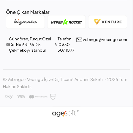
Öne Çıkan Markalar
Güngören, Turgut Özal
Telefon
vebingo@vebingo.com
Cd. No:63-65 D:5,
:0 850
Çekmeköy/İstanbul
307 10 77
© Vebingo - Vebingo İç ve Dış Ticaret Anonim Şirketi. - 2026 Tüm
Hakları Saklıdır.