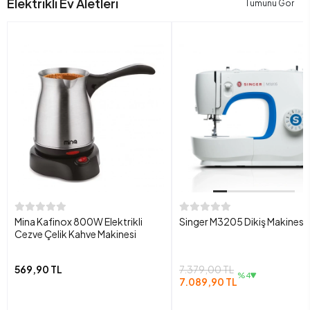
Elektrikli Ev Aletleri
Tümünü Gör
Mina Kafinox 800W Elektrikli
Singer M3205 Dikiş Makinesi
Cezve Çelik Kahve Makinesi
569,90 TL
7.379,00 TL
%4
7.089,90 TL