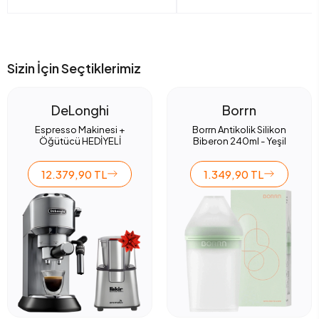
Sizin İçin Seçtiklerimiz
DeLonghi
Borrn
Espresso Makinesi +
Borrn Antikolik Silikon
Öğütücü HEDİYELİ
Biberon 240ml - Yeşil
12.379,90 TL
1.349,90 TL