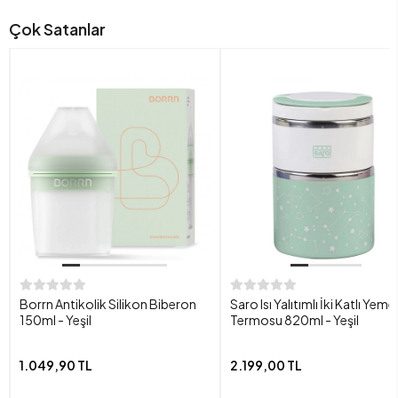
Çok Satanlar
Borrn Antikolik Silikon Biberon
Saro Isı Yalıtımlı İki Katlı Yeme
150ml - Yeşil
Termosu 820ml - Yeşil
1.049,90 TL
2.199,00 TL