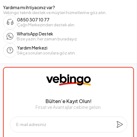
Yardıma mı ihtiyacınız var?
Vebingo teknik destek ve müşteri hizmetlerine göz atın.
0850 307 10 77
Çağrı Merkezinden destek alın.
WhatsApp Destek
Bize yazın, her zaman buradayız.
Yardım Merkezi
Sıkça sorulan sorulara göz atın.
Bülten’e Kayıt Olun!
Fırsat ve Avantajlar cebine gelsin.