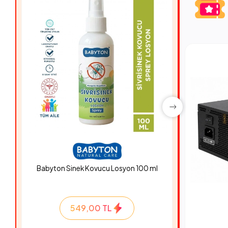
Babyton Sinek Kovucu Losyon 100 ml
Hyper Ro
549,00 TL