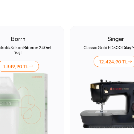
Borrn
Singer
ikolik Silikon Biberon 240ml -
Classic Gold HD500 Dikiş 
Yeşil
12.424,90 TL
1.349,90 TL