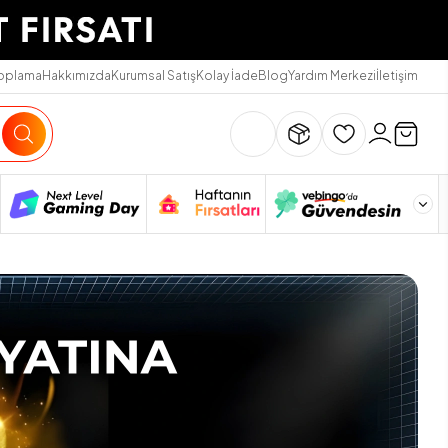
Toplama
Hakkımızda
Kurumsal Satış
Kolay İade
Blog
Yardım Merkezi
İletişim