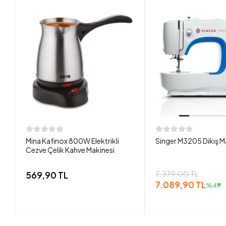
Mina Kafinox 800W Elektrikli
Singer M3205 Dikiş M
Cezve Çelik Kahve Makinesi
7.379,00 TL
569,90 TL
7.089,90 TL
%4