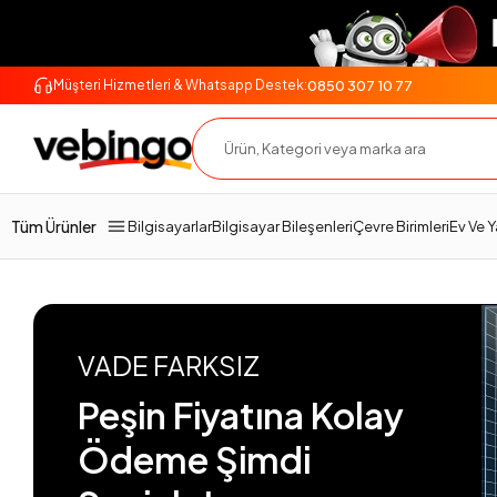
0850 307 10 77
Müşteri Hizmetleri & Whatsapp Destek:
Tüm Ürünler
Bilgisayarlar
Bilgisayar Bileşenleri
Çevre Birimleri
Ev Ve 
VADE FARKSIZ
Peşin Fiyatına Kolay
Ödeme Şimdi