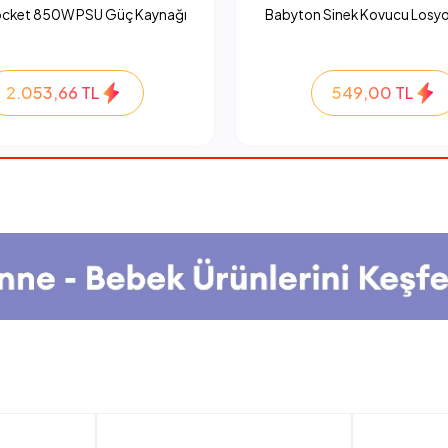
ocket 850W PSU Güç Kaynağı
Babyton Sinek Kovucu Losyo
2.053,66 TL
549,00 TL