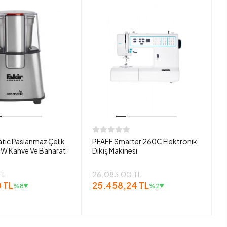
tic Paslanmaz Çelik
PFAFF Smarter 260C Elektronik
W Kahve Ve Baharat
Dikiş Makinesi
TL
26.083,00 TL
 TL
25.458,24 TL
%8
%2