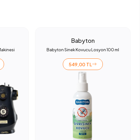
Babyton
Makinesi
Babyton Sinek Kovucu Losyon 100 ml
549,00 TL