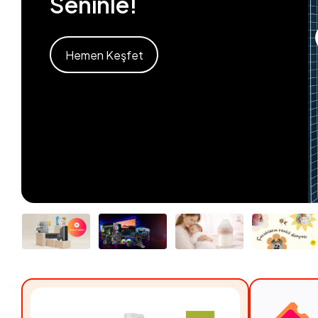
Seninle!
Hemen Keşfet