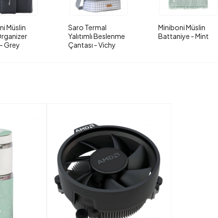
ni Müslin
Saro Termal
Miniboni Müslin
rganizer
Yalıtımlı Beslenme
Battaniye - Mint
- Grey
Çantası - Vichy