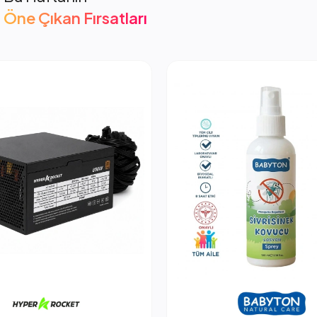
Öne Çıkan Fırsatları
cket 850W PSU Güç Kaynağı
2.053,66 TL