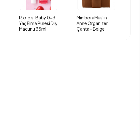
R.o.c.s. Baby 0-3
Miniboni Müslin
Yaş Elma Püresi Diş
Anne Organizer
Macunu 35ml
Çanta - Beige