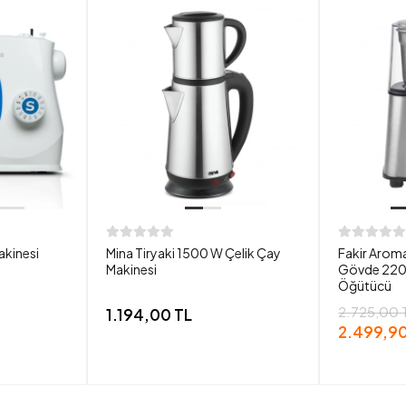
akinesi
Mina Tiryaki 1500 W Çelik Çay
Fakir Aroma
Makinesi
Gövde 220
Öğütücü
2.725,00 
1.194,00 TL
2.499,90