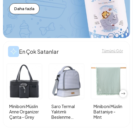
Daha fazla
En Çok Satanlar
Tümünü Gör
Miniboni Müslin
Saro Termal
Miniboni Müslin
Anne Organizer
Yalıtımlı
Battaniye -
Çanta - Grey
Beslenme
Mint
Çantası - Vichy