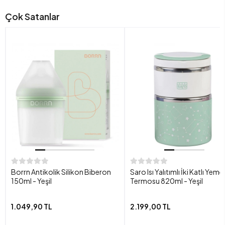
Çok Satanlar
Borrn Antikolik Silikon Biberon
Saro Isı Yalıtımlı İki Katlı Yeme
150ml - Yeşil
Termosu 820ml - Yeşil
1.049,90 TL
2.199,00 TL