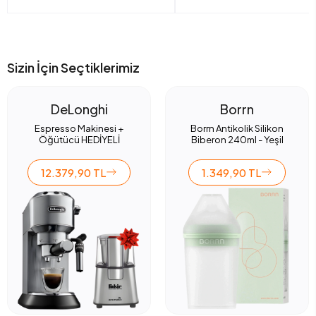
Sizin İçin Seçtiklerimiz
DeLonghi
Borrn
Espresso Makinesi +
Borrn Antikolik Silikon
Öğütücü HEDİYELİ
Biberon 240ml - Yeşil
12.379,90 TL
1.349,90 TL