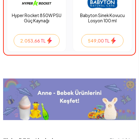
Hyper Rocket 850W PSU
Babyton Sinek Kovucu
Güç Kaynağı
Losyon 100 ml
2.053,66 TL
549,00 TL