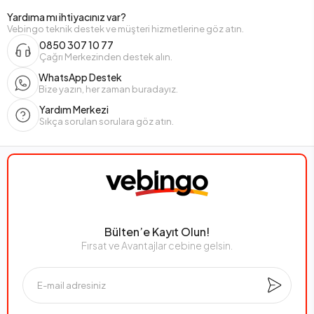
Yardıma mı ihtiyacınız var?
Vebingo teknik destek ve müşteri hizmetlerine göz atın.
0850 307 10 77
Çağrı Merkezinden destek alın.
WhatsApp Destek
Bize yazın, her zaman buradayız.
Yardım Merkezi
Sıkça sorulan sorulara göz atın.
Bülten’e Kayıt Olun!
Fırsat ve Avantajlar cebine gelsin.