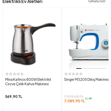
Elektrikli Ev Aletleri
Tümünü Gör
Mina Kafinox 800W Elektrikli
Singer M3205 Dikiş Makinesi
Cezve Çelik Kahve Makinesi
569,90 TL
7.379,00 TL
%4
7.089,90 TL