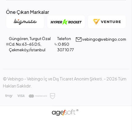
Öne Çıkan Markalar
Güngören, Turgut Özal
Telefon
vebingo@vebingo.com
Cd. No:63-65 D:5,
:0 850
Çekmeköy/İstanbul
307 10 77
© Vebingo - Vebingo İç ve Dış Ticaret Anonim Şirketi. - 2026 Tüm
Hakları Saklıdır.