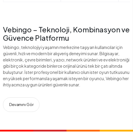
Vebingo – Teknoloji, Kombinasyon ve
Güvence Platformu
Vebingo, teknolojiyi yaşamın merkezine taşıyan kullanıcılar için
güvenli, hızlı ve modern bir alışveriş deneyimi sunar. Bilgisayar,
elektronik, çevre birimleri, yazıcı, network ürünleri ve ev elektroniği
gibi birçok kategoride binlerce orijinal ürünü tek bir çatı altında
buluşturur. İster profesyonel bir kullanıcı olun ister oyun tutkusunu
en yüksek performansla yaşamak isteyen bir oyuncu, Vebingo her
ihtiyacınıza uygun ürünleri güvenle sunar.
Devamını Gör