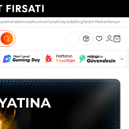
Toplama
Hakkımızda
Kurumsal Satış
Kolay İade
Blog
Yardım Merkezi
İletişim