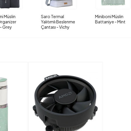
ni Müslin
Saro Termal
Miniboni Müslin
rganizer
Yalıtımlı Beslenme
Battaniye - Mint
- Grey
Çantası - Vichy