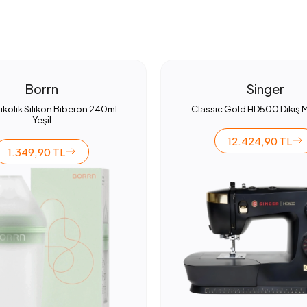
Borrn
Singer
ikolik Silikon Biberon 240ml -
Classic Gold HD500 Dikiş 
Yeşil
12.424,90 TL
1.349,90 TL