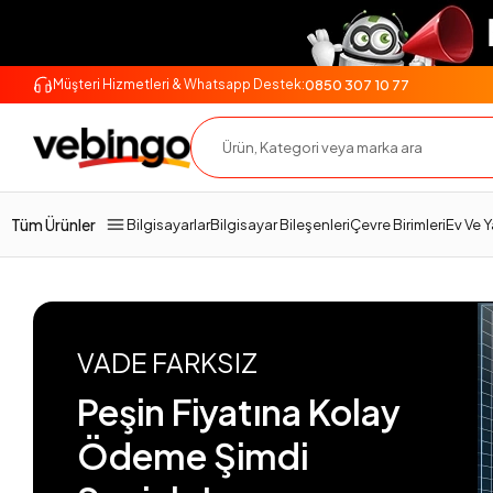
0850 307 10 77
Müşteri Hizmetleri & Whatsapp Destek:
Tüm Ürünler
Bilgisayarlar
Bilgisayar Bileşenleri
Çevre Birimleri
Ev Ve 
VADE FARKSIZ
Peşin Fiyatına Kolay
Ödeme Şimdi