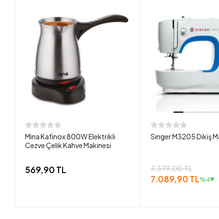
Mina Kafinox 800W Elektrikli
Singer M3205 Dikiş M
Cezve Çelik Kahve Makinesi
7.379,00 TL
569,90 TL
7.089,90 TL
%4