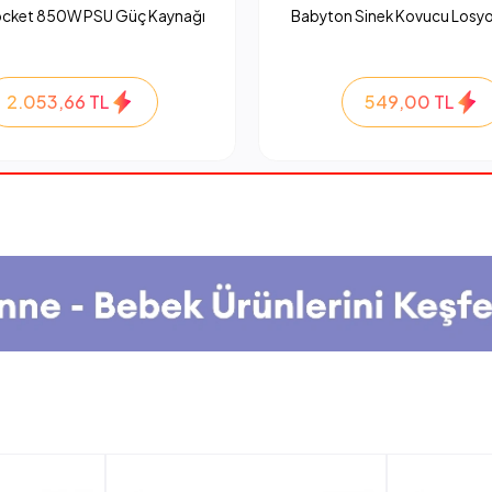
ocket 850W PSU Güç Kaynağı
Babyton Sinek Kovucu Losyo
2.053,66 TL
549,00 TL