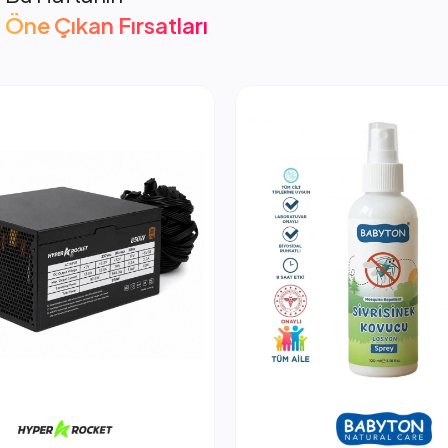
Öne Çıkan Fırsatları
cket 850W PSU Güç Kaynağı
2.053,66 TL