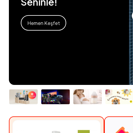
Seninle!
Hemen Keşfet