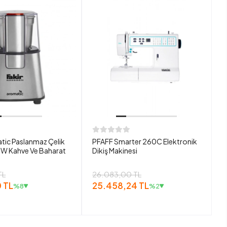
tic Paslanmaz Çelik
PFAFF Smarter 260C Elektronik
W Kahve Ve Baharat
Dikiş Makinesi
TL
26.083,00 TL
 TL
25.458,24 TL
%8
%2