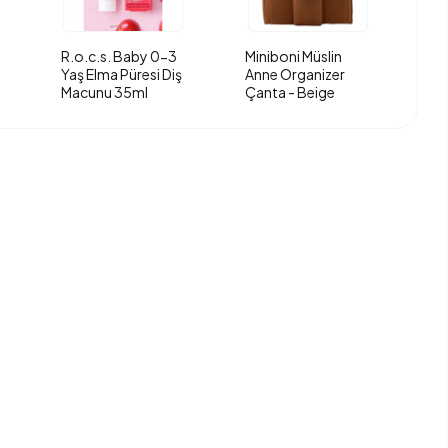
R.o.c.s. Baby 0-3
Miniboni Müslin
Yaş Elma Püresi Diş
Anne Organizer
Macunu 35ml
Çanta - Beige