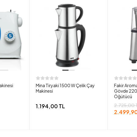
akinesi
Mina Tiryaki 1500 W Çelik Çay
Fakir Aroma
Makinesi
Gövde 220
Öğütücü
2.725,00 
1.194,00 TL
2.499,90