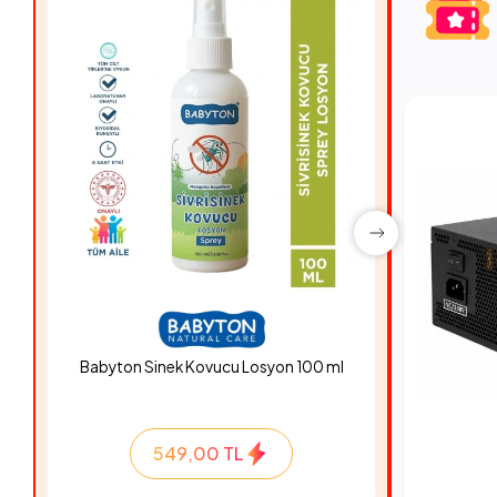
Babyton Sinek Kovucu Losyon 100 ml
Hyper Ro
549,00 TL