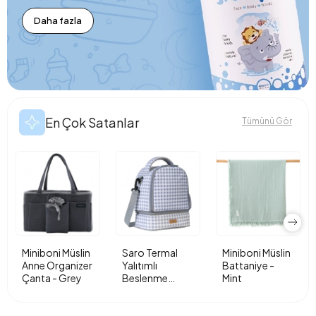
Daha fazla
En Çok Satanlar
Tümünü Gör
Miniboni Müslin
Saro Termal
Miniboni Müslin
Anne Organizer
Yalıtımlı
Battaniye -
Çanta - Grey
Beslenme
Mint
Çantası - Vichy