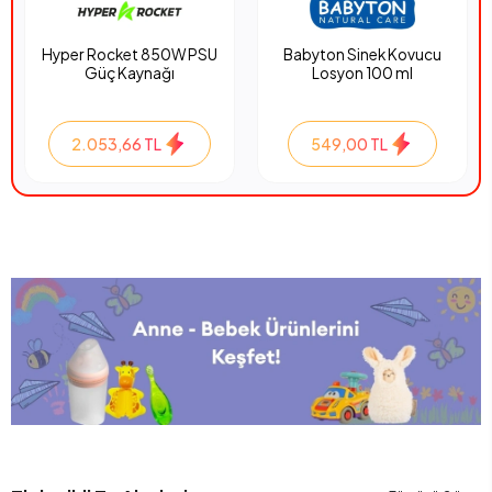
Hyper Rocket 850W PSU
Babyton Sinek Kovucu
Güç Kaynağı
Losyon 100 ml
2.053,66 TL
549,00 TL