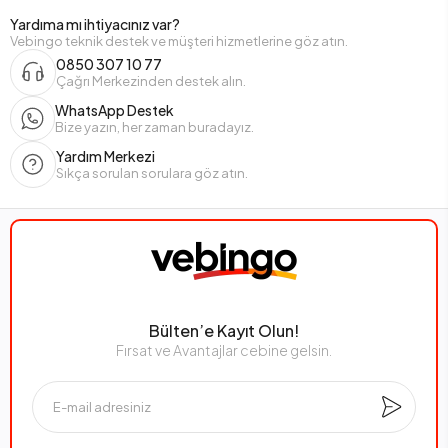
Yardıma mı ihtiyacınız var?
Vebingo teknik destek ve müşteri hizmetlerine göz atın.
0850 307 10 77
Çağrı Merkezinden destek alın.
WhatsApp Destek
Bize yazın, her zaman buradayız.
Yardım Merkezi
Sıkça sorulan sorulara göz atın.
Bülten’e Kayıt Olun!
Fırsat ve Avantajlar cebine gelsin.