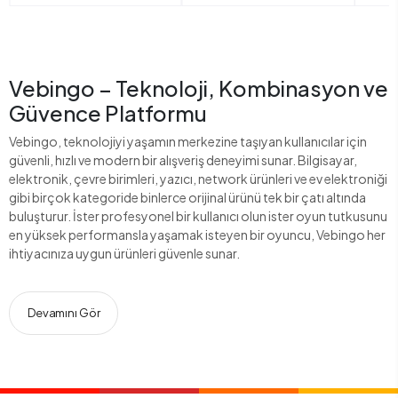
Vebingo – Teknoloji, Kombinasyon ve
Güvence Platformu
Vebingo, teknolojiyi yaşamın merkezine taşıyan kullanıcılar için
güvenli, hızlı ve modern bir alışveriş deneyimi sunar. Bilgisayar,
elektronik, çevre birimleri, yazıcı, network ürünleri ve ev elektroniği
gibi birçok kategoride binlerce orijinal ürünü tek bir çatı altında
buluşturur. İster profesyonel bir kullanıcı olun ister oyun tutkusunu
en yüksek performansla yaşamak isteyen bir oyuncu, Vebingo her
ihtiyacınıza uygun ürünleri güvenle sunar.
Devamını Gör