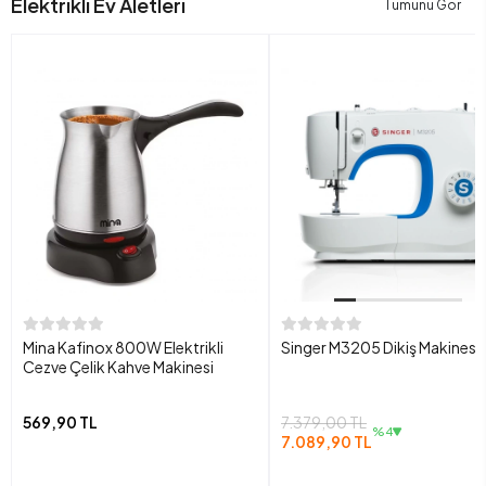
Elektrikli Ev Aletleri
Tümünü Gör
Mina Kafinox 800W Elektrikli
Singer M3205 Dikiş Makinesi
Cezve Çelik Kahve Makinesi
569,90 TL
7.379,00 TL
%4
7.089,90 TL