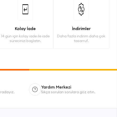
Kolay İade
İndirimler
14 gün için kolay iade ile iade
Daha fazla indirim daha çok
sürecinizi başlatın.
tasarruf.
Yardım Merkezi
uradayız.
Sıkça sorulan sorulara göz atın.