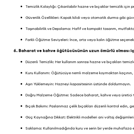
Temizlik Kolaylığı: Çıkarılabilir hazne ve bıçaklar temizlik için p
Güvenlik Özellikleri: Kapak kilidi veya otomatik durma gibi güve
Taşınabilirlik ve Depolama: Hafif ve kompakt tasarım, mutfakta
Farklı Öğütme Seviyeleri: İnce, orta veya kalın öğütme seçenekle
6. Baharat ve kahve öğütücüsünün uzun ömürlü olması iç
Düzenli Temizlik: Her kullanım sonrası hazne ve bıçakları temizl
Kuru Kullanım: Öğütücüye nemli malzeme koymaktan kaçının, 
Aşırı Yüklemeyin: Hazneyi kapasitesinin üstünde doldurmayın.
Doğru Malzeme Öğütme: Sadece baharat, kahve veya üretici ta
Bıçak Bakımı: Paslanmaz çelik bıçakları düzenli kontrol edin, ger
Güç Kaynağına Dikkat: Elektrikli modelleri ani voltaj değişimle
Saklama: Kullanılmadığında kuru ve serin bir yerde muhafaza 