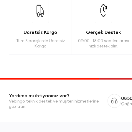
Ücretsiz Kargo
Gerçek Destek
Tüm Siparişlerde Ücretsiz
09:00 - 18:00 saatleri arası
Kargo
hızlı destek alın.
Yardıma mı ihtiyacınız var?
0850
Vebingo teknik destek ve müşteri hizmetlerine
Çağrı
göz atın.