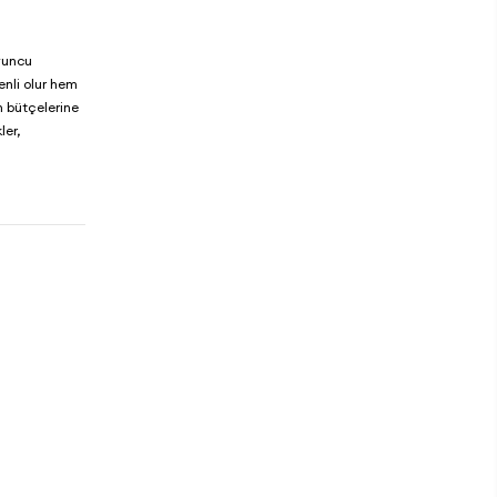
oyuncu
enli olur hem
ın bütçelerine
ler,