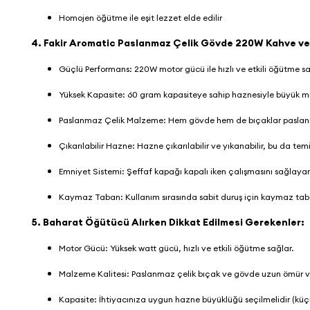
Homojen öğütme ile eşit lezzet elde edilir
4.
Fakir Aromatic Paslanmaz Çelik Gövde 220W Kahve v
Güçlü Performans: 220W motor gücü ile hızlı ve etkili öğütme s
Yüksek Kapasite: 60 gram kapasiteye sahip haznesiyle büyük m
Paslanmaz Çelik Malzeme: Hem gövde hem de bıçaklar paslanmaz
Çıkarılabilir Hazne: Hazne çıkarılabilir ve yıkanabilir, bu da temi
Emniyet Sistemi: Şeffaf kapağı kapalı iken çalışmasını sağlayan
Kaymaz Taban: Kullanım sırasında sabit duruş için kaymaz tab
5. Baharat Öğütücü Alırken Dikkat Edilmesi Gerekenler:
Motor Gücü: Yüksek watt gücü, hızlı ve etkili öğütme sağlar.
Malzeme Kalitesi: Paslanmaz çelik bıçak ve gövde uzun ömür ve
Kapasite: İhtiyacınıza uygun hazne büyüklüğü seçilmelidir (küçü