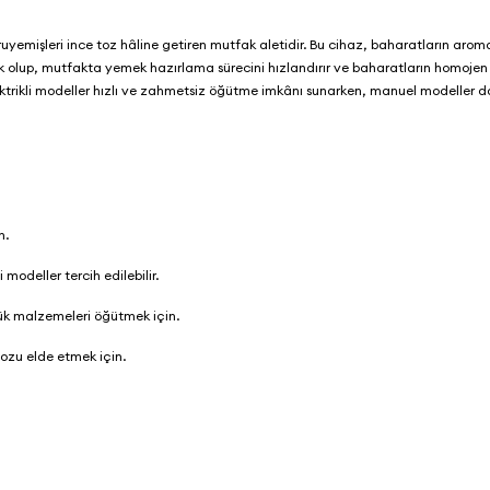
yemişleri ince toz hâline getiren mutfak aletidir. Bu cihaz, baharatların aroma
ik olup, mutfakta yemek hazırlama sürecini hızlandırır ve baharatların homojen 
elektrikli modeller hızlı ve zahmetsiz öğütme imkânı sunarken, manuel modeller 
n.
modeller tercih edilebilir.
k malzemeleri öğütmek için.
tozu elde etmek için.