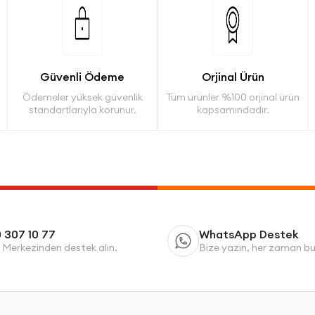
Güvenli Ödeme
Orjinal Ürün
Ödemeler yüksek güvenlik
Tüm ürünler %100 orjinal ürün
standartlarıyla korunur.
kapsamındadır.
 307 10 77
WhatsApp Destek
 Merkezinden destek alın.
Bize yazın, her zaman b