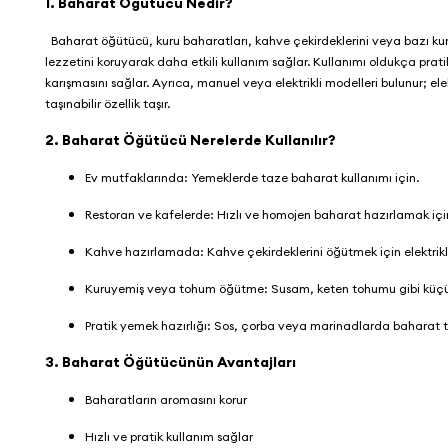
1. Baharat Öğütücü Nedir?
Baharat öğütücü, kuru baharatları, kahve çekirdeklerini veya bazı kuru
lezzetini koruyarak daha etkili kullanım sağlar. Kullanımı oldukça prat
karışmasını sağlar. Ayrıca, manuel veya elektrikli modelleri bulunur; 
taşınabilir özellik taşır.
2. Baharat Öğütücü Nerelerde Kullanılır?
Ev mutfaklarında: Yemeklerde taze baharat kullanımı için.
Restoran ve kafelerde: Hızlı ve homojen baharat hazırlamak içi
Kahve hazırlamada: Kahve çekirdeklerini öğütmek için elektrikli 
Kuruyemiş veya tohum öğütme: Susam, keten tohumu gibi küçü
Pratik yemek hazırlığı: Sos, çorba veya marinadlarda baharat 
3. Baharat Öğütücünün Avantajları
Baharatların aromasını korur
Hızlı ve pratik kullanım sağlar