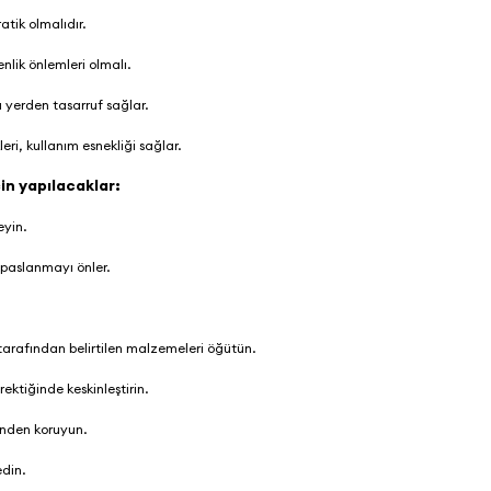
ratik olmalıdır.
nlik önlemleri olmalı.
 yerden tasarruf sağlar.
ri, kullanım esnekliği sağlar.
in yapılacaklar:
eyin.
paslanmayı önler.
rafından belirtilen malzemeleri öğütün.
ektiğinde keskinleştirin.
rinden koruyun.
edin.