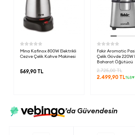
Mina Kafinox 800W Elektrikli
Fakir Aromatic Pa
Cezve Çelik Kahve Makinesi
Çelik Gövde 220W
Baharat Öğütücü
2.725,00 TL
569,90 TL
2.499,90 TL
%8
’da
Güvendesin