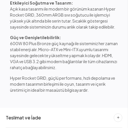
Etkileyici Soğutma ve Tasarım:
Açık kasa tasarımı ile modern bir görünüm kazanan Hyper
Rocket GRID, 360 mm ARGB sıvı soğutucu ile işlemciyi
yüksek yük altında bile serin tutar. Sıcaklık göstergesi
sayesinde sisteminizin durumu anlık olarak takip edilebilir.
Güç ve Genişletilebilirlik:
600W 80 Plus Bronze güç kaynağı ile sisteminiz her zaman
stabil enerji alır. Micro-ATX ve Mini-ITX uyumlu tasarımı
sayesinde gelecekte yükseltme yapmak kolaydır. HDMI,
VGA ve USB 3.2 gibi modern bağlantılar ile tüm cihazlarınızı
rahatça bağlayabilirsiniz.
Hyper Rocket GRID, güçlü performans, hızlı depolama ve
modern tasarımın birleşimi ile oyun, tasarım ve içerik
üretimi için ideal bir masaüstü bilgisayardır.
Teslimat ve İade