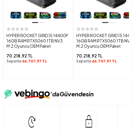
HYPER ROCKET GRID İ5 14400F
HYPER ROCKET GRID İ5 144
16GB RAM RTX5060 1TB NV3
16GB RAM RTX5060 1TB NV
M.2 Oyuncu OEM Paket
M.2 Oyuncu OEM Paket
70.218,92 TL
70.218,92 TL
Sepette
66.707,97 TL
Sepette
66.707,97 TL
’da
Güvendesin