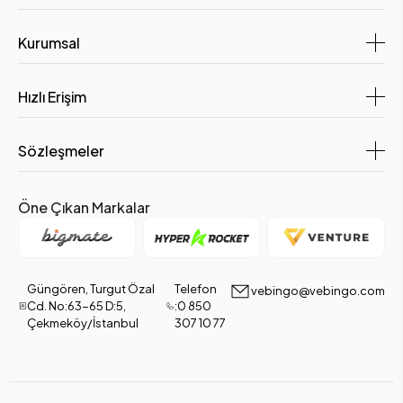
Kurumsal
Hızlı Erişim
Sözleşmeler
Öne Çıkan Markalar
Güngören, Turgut Özal
Telefon
vebingo@vebingo.com
Cd. No:63-65 D:5,
:0 850
Çekmeköy/İstanbul
307 10 77