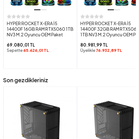
HYPER ROCKET X-ERA İ5
HYPER ROCKET X-ERA İ5
14400F 16GB RAM RTX5060 1TB
14400F 32GB RAM RTX506
NV3 M.2 Oyuncu OEM Paket
1TB NV3 M.2 Oyuncu OEM Pa
69.080,01 TL
80.981,99 TL
Sepette
65.626,01 TL
Üyelikle
76.932,89 TL
Son gezdikleriniz