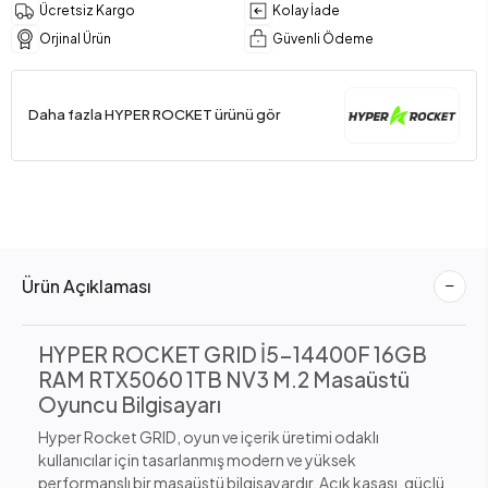
Ücretsiz Kargo
Kolay İade
Orjinal Ürün
Güvenli Ödeme
Daha fazla HYPER ROCKET ürünü gör
Ürün Açıklaması
HYPER ROCKET GRID İ5-14400F 16GB
RAM RTX5060 1TB NV3 M.2 Masaüstü
Oyuncu Bilgisayarı
Hyper Rocket GRID, oyun ve içerik üretimi odaklı
kullanıcılar için tasarlanmış modern ve yüksek
performanslı bir masaüstü bilgisayardır. Açık kasası, güçlü