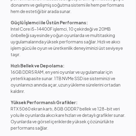
donanımı ve gelişmiş soğutma sistemi ile hem performans
hem de estetiği bir arada sunar.
Güçlü İşlemci ile Üstün Performans:
Intel Core i5-14400F işlemci, 10 çekirdeği ve 20MB
önbelleği sayesinde yoğun oyunlarda ve multitasking
uygulamalarında yüksek performans sağlar. Hızlı ve akıcı
işlem gücü ile oyun ve üretkenlik deneyiminizi üst seviyeye
taşır.
Hızlı Bellek ve Depolama:
16GB DDR5 RAM, en yeni oyunlar ve uygulamalar için
yeterli kapasite sunar. 1TB NVMe SSD ise sisteminizi ve
oyunlarınızı anında açar, uzun yükleme sürelerini ortadan
kaldırır.
Yüksek Performanslı Grafikler:
RTX 5060 ekran kartı, 8GB GDDR7 bellek ve 128-bit veri
yolu ile oyunlarda akıcı kare hızları ve detaylı grafikler sunar.
Oyunlarda ve görsel içeriklerde yüksek çözünürlükte
performans sağlar.