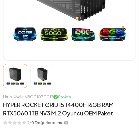
Ürün Kodu: VBG01030012
Stokta
HYPER ROCKET GRID İ5 14400F 16GB RAM
RTX5060 1TB NV3 M.2 Oyuncu OEM Paket
0/
0 Değerlendirme