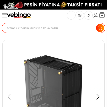
Genel Bakış
Ürün Açıklaması
Teslimat Ve İade
Ödeme Seçenekle