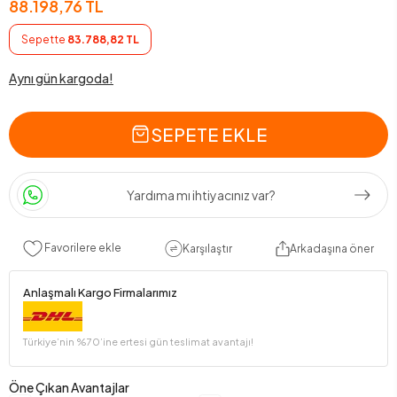
88.198,76 TL
Sepette
83.788,82 TL
Aynı gün kargoda!
SEPETE EKLE
Yardıma mı ihtiyacınız var?
Favorilere ekle
Karşılaştır
Arkadaşına öner
Anlaşmalı Kargo Firmalarımız
Türkiye’nin %70’ine ertesi gün teslimat avantajı!
Öne Çıkan Avantajlar