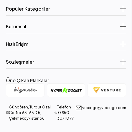
Popüler Kategoriler
Kurumsal
Hızlı Erişim
Sözleşmeler
Öne Çıkan Markalar
Güngören, Turgut Özal
Telefon
vebingo@vebingo.com
Cd. No:63-65 D:5,
:0 850
Çekmeköy/İstanbul
307 10 77