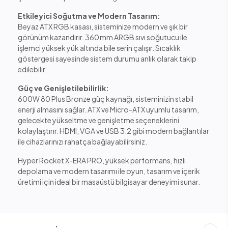
Etkileyici Soğutma ve Modern Tasarım:
Beyaz ATX RGB kasası, sisteminize modern ve şık bir
görünüm kazandırır. 360 mm ARGB sıvı soğutucu ile
işlemci yüksek yük altında bile serin çalışır. Sıcaklık
göstergesi sayesinde sistem durumu anlık olarak takip
edilebilir.
Güç ve Genişletilebilirlik:
600W 80 Plus Bronze güç kaynağı, sisteminizin stabil
enerji almasını sağlar. ATX ve Micro-ATX uyumlu tasarım,
gelecekte yükseltme ve genişletme seçeneklerini
kolaylaştırır. HDMI, VGA ve USB 3.2 gibi modern bağlantılar
ile cihazlarınızı rahatça bağlayabilirsiniz.
Hyper Rocket X-ERA PRO, yüksek performans, hızlı
depolama ve modern tasarımı ile oyun, tasarım ve içerik
üretimi için ideal bir masaüstü bilgisayar deneyimi sunar.