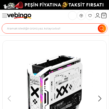
Genel Bakış
Ürün Açıklaması
Teslimat Ve İade
Ödeme Seçenekle