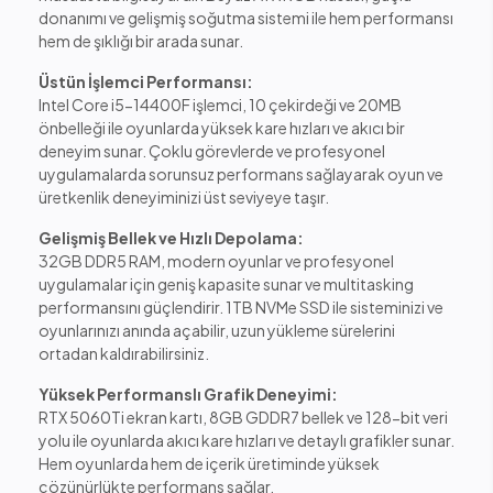
donanımı ve gelişmiş soğutma sistemi ile hem performansı
hem de şıklığı bir arada sunar.
Üstün İşlemci Performansı:
Intel Core i5-14400F işlemci, 10 çekirdeği ve 20MB
önbelleği ile oyunlarda yüksek kare hızları ve akıcı bir
deneyim sunar. Çoklu görevlerde ve profesyonel
uygulamalarda sorunsuz performans sağlayarak oyun ve
üretkenlik deneyiminizi üst seviyeye taşır.
Gelişmiş Bellek ve Hızlı Depolama:
32GB DDR5 RAM, modern oyunlar ve profesyonel
uygulamalar için geniş kapasite sunar ve multitasking
performansını güçlendirir. 1TB NVMe SSD ile sisteminizi ve
oyunlarınızı anında açabilir, uzun yükleme sürelerini
ortadan kaldırabilirsiniz.
Yüksek Performanslı Grafik Deneyimi:
RTX 5060Ti ekran kartı, 8GB GDDR7 bellek ve 128-bit veri
yolu ile oyunlarda akıcı kare hızları ve detaylı grafikler sunar.
Hem oyunlarda hem de içerik üretiminde yüksek
çözünürlükte performans sağlar.