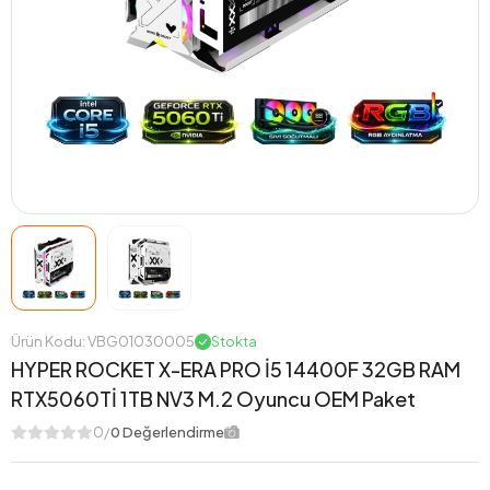
Ürün Kodu: VBG01030005
Stokta
HYPER ROCKET X-ERA PRO İ5 14400F 32GB RAM
RTX5060Tİ 1TB NV3 M.2 Oyuncu OEM Paket
0/
0 Değerlendirme