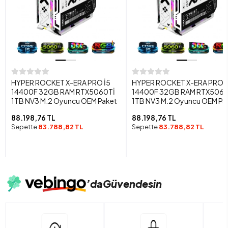
HYPER ROCKET X-ERA PRO İ5
HYPER ROCKET X-ERA PRO İ
14400F 32GB RAM RTX5060Tİ
14400F 32GB RAM RTX5060
1TB NV3 M.2 Oyuncu OEM Paket
1TB NV3 M.2 Oyuncu OEM Pa
88.198,76 TL
88.198,76 TL
Sepette
83.788,82 TL
Sepette
83.788,82 TL
’da
Güvendesin