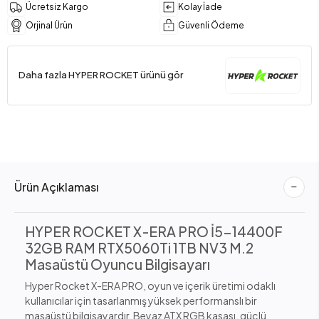
Ücretsiz Kargo
Kolay İade
Orjinal Ürün
Güvenli Ödeme
Daha fazla HYPER ROCKET ürünü gör
Ürün Açıklaması
HYPER ROCKET X-ERA PRO İ5-14400F
32GB RAM RTX5060Ti 1TB NV3 M.2
Masaüstü Oyuncu Bilgisayarı
Hyper Rocket X-ERA PRO, oyun ve içerik üretimi odaklı
kullanıcılar için tasarlanmış yüksek performanslı bir
masaüstü bilgisayardır. Beyaz ATX RGB kasası, güçlü