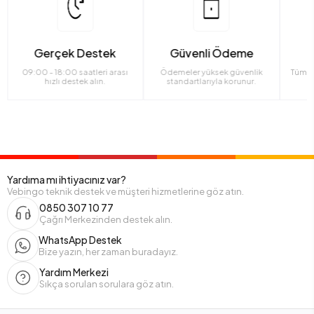
Gerçek Destek
Güvenli Ödeme
09:00 - 18:00 saatleri arası
Ödemeler yüksek güvenlik
Tüm ü
hızlı destek alın.
standartlarıyla korunur.
Yardıma mı ihtiyacınız var?
Vebingo teknik destek ve müşteri hizmetlerine göz atın.
0850 307 10 77
Çağrı Merkezinden destek alın.
WhatsApp Destek
Bize yazın, her zaman buradayız.
Yardım Merkezi
Sıkça sorulan sorulara göz atın.