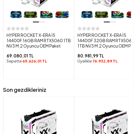
HYPER ROCKET X-ERA İ5
HYPER ROCKET X-ERA İ5
14400F 16GB RAM RTX5060 1TB
14400F 32GB RAM RTX506
NV3 M.2 Oyuncu OEM Paket
1TB NV3 M.2 Oyuncu OEM Pa
69.080,01 TL
80.981,99 TL
Sepette
65.626,01 TL
Üyelikle
76.932,89 TL
Son gezdikleriniz