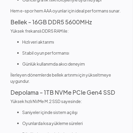
Hem e-spor hem AAA oyunlar için ideal performans sunar.
Bellek – 16GB DDR5 5600MHz
Yüksek frekanslı DDR5 RAM ile:
Hızlı veri aktarımı
Stabil oyun performansı
Günlük kullanımda akıcı deneyim
İlerleyen dönemlerde bellek artırımı için yükseltmeye
uygundur.
Depolama – 1TB NVMe PCIe Gen4 SSD
Yüksek hızlı NVMe M.2 SSD sayesinde:
Saniyeler içinde sistem açılışı
Oyunlarda kısa yükleme süreleri