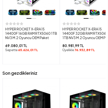
HYPER ROCKET X-ERA İ5
HYPER ROCKET X-ERA İ5
14400F 16GB RAM RTX5060 1TB
14400F 32GB RAM RTX506
NV3 M.2 Oyuncu OEM Paket
1TB NV3 M.2 Oyuncu OEM Pa
69.080,01 TL
80.981,99 TL
Sepette
65.626,01 TL
Üyelikle
76.932,89 TL
Son gezdikleriniz