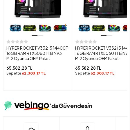
HYPER ROCKET V332 İ5 14400F
HYPER ROCKET V332 İ5 144
16GB RAM RTX5060 1TB NV3
16GB RAM RTX5060 1TB NV
M.2 Oyuncu OEM Paket
M.2 Oyuncu OEM Paket
65.582,28 TL
65.582,28 TL
Sepette
62.303,17 TL
Sepette
62.303,17 TL
’da
Güvendesin