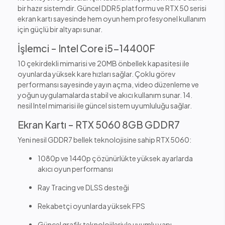
bir hazır sistemdir. Güncel DDR5 platformu ve RTX 50 serisi
ekran kartı sayesinde hem oyun hem profesyonel kullanım
için güçlü bir altyapı sunar.
İşlemci – Intel Core i5-14400F
10 çekirdekli mimarisi ve 20MB önbellek kapasitesi ile
oyunlarda yüksek kare hızları sağlar. Çoklu görev
performansı sayesinde yayın açma, video düzenleme ve
yoğun uygulamalarda stabil ve akıcı kullanım sunar. 14.
nesil Intel mimarisi ile güncel sistem uyumluluğu sağlar.
Ekran Kartı – RTX 5060 8GB GDDR7
Yeni nesil GDDR7 bellek teknolojisine sahip RTX 5060:
1080p ve 1440p çözünürlükte yüksek ayarlarda
akıcı oyun performansı
Ray Tracing ve DLSS desteği
Rekabetçi oyunlarda yüksek FPS
Güncel grafik teknolojileriyle uyumlu yapı