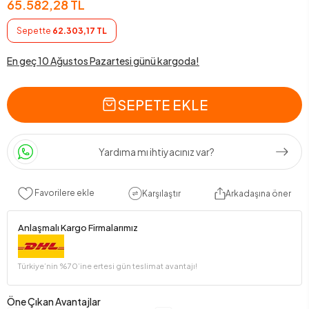
65.582,28 TL
Sepette
62.303,17 TL
En geç 10 Ağustos Pazartesi günü kargoda!
SEPETE EKLE
Yardıma mı ihtiyacınız var?
Favorilere ekle
Karşılaştır
Arkadaşına öner
Anlaşmalı Kargo Firmalarımız
Türkiye’nin %70’ine ertesi gün teslimat avantajı!
Öne Çıkan Avantajlar