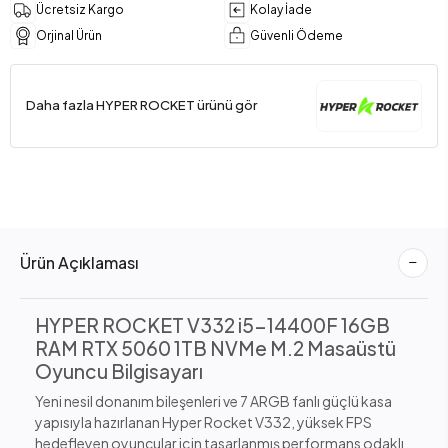
Ücretsiz Kargo
Kolay İade
Orjinal Ürün
Güvenli Ödeme
Daha fazla HYPER ROCKET ürünü gör
Ürün Açıklaması
HYPER ROCKET V332 i5-14400F 16GB
RAM RTX 5060 1TB NVMe M.2 Masaüstü
Oyuncu Bilgisayarı
Yeni nesil donanım bileşenleri ve 7 ARGB fanlı güçlü kasa
yapısıyla hazırlanan Hyper Rocket V332, yüksek FPS
hedefleyen oyuncular için tasarlanmış performans odaklı