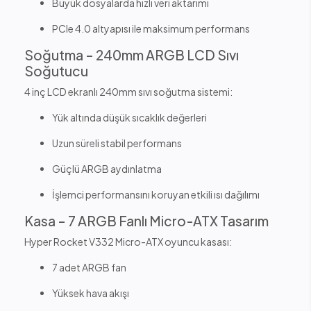
Büyük dosyalarda hızlı veri aktarımı
PCIe 4.0 altyapısı ile maksimum performans
Soğutma – 240mm ARGB LCD Sıvı
Soğutucu
4 inç LCD ekranlı 240mm sıvı soğutma sistemi:
Yük altında düşük sıcaklık değerleri
Uzun süreli stabil performans
Güçlü ARGB aydınlatma
İşlemci performansını koruyan etkili ısı dağılımı
Kasa – 7 ARGB Fanlı Micro-ATX Tasarım
Hyper Rocket V332 Micro-ATX oyuncu kasası:
7 adet ARGB fan
Yüksek hava akışı