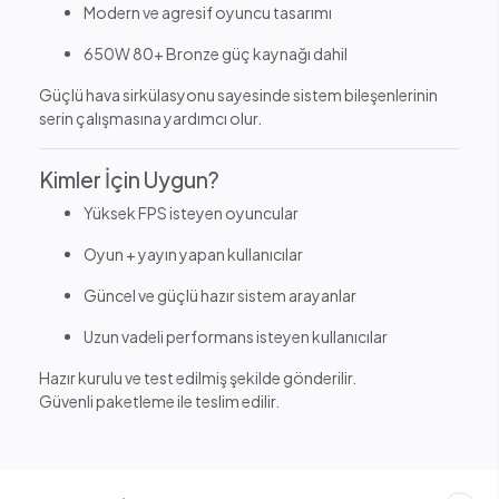
Modern ve agresif oyuncu tasarımı
650W 80+ Bronze güç kaynağı dahil
Güçlü hava sirkülasyonu sayesinde sistem bileşenlerinin
serin çalışmasına yardımcı olur.
Kimler İçin Uygun?
Yüksek FPS isteyen oyuncular
Oyun + yayın yapan kullanıcılar
Güncel ve güçlü hazır sistem arayanlar
Uzun vadeli performans isteyen kullanıcılar
Hazır kurulu ve test edilmiş şekilde gönderilir.
Güvenli paketleme ile teslim edilir.