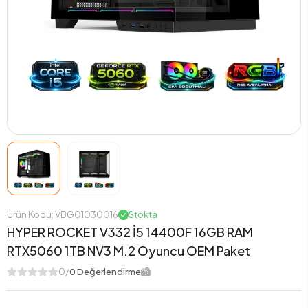
Ürün Kodu: VBG01030016
Stokta
HYPER ROCKET V332 İ5 14400F 16GB RAM
RTX5060 1TB NV3 M.2 Oyuncu OEM Paket
0/
0 Değerlendirme