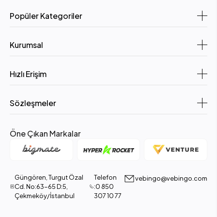
Popüler Kategoriler
Kurumsal
Hızlı Erişim
Sözleşmeler
Öne Çıkan Markalar
Güngören, Turgut Özal
Telefon
vebingo@vebingo.com
Cd. No:63-65 D:5,
:0 850
Çekmeköy/İstanbul
307 10 77