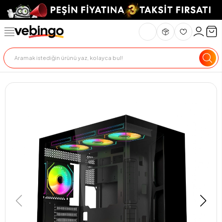
Genel Bakış
Ürün Açıklaması
Teslimat Ve İade
Ödeme Seçenekle