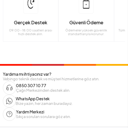
Gerçek Destek
Güvenli Ödeme
09:00 - 18:00 saatleri arası
Ödemeler yüksek güvenlik
Tüm ü
hızlı destek alın.
standartlarıyla korunur.
Yardıma mı ihtiyacınız var?
Vebingo teknik destek ve müşteri hizmetlerine göz atın.
0850 307 10 77
Çağrı Merkezinden destek alın.
WhatsApp Destek
Bize yazın, her zaman buradayız.
Yardım Merkezi
Sıkça sorulan sorulara göz atın.