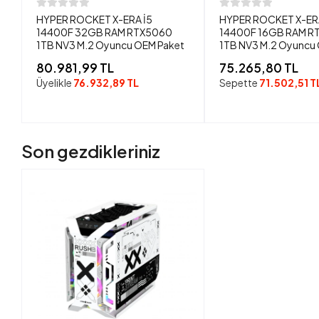
HYPER ROCKET X-ERA İ5
HYPER ROCKET X-ERA
14400F 32GB RAM RTX5060
14400F 16GB RAM R
1TB NV3 M.2 Oyuncu OEM Paket
1TB NV3 M.2 Oyuncu
80.981,99 TL
75.265,80 TL
Üyelikle
76.932,89 TL
Sepette
71.502,51 T
Son gezdikleriniz