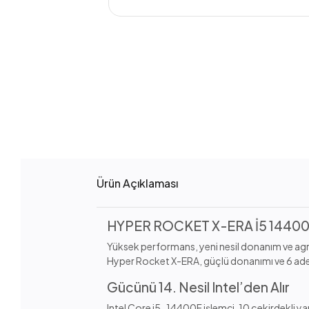
Ürün Açıklaması
HYPER ROCKET X-ERA İ5 14400F
Yüksek performans, yeni nesil donanım ve agr
Hyper Rocket X-ERA, güçlü donanımı ve 6 adet
Gücünü 14. Nesil Intel’den Alır
Intel Core i5-14400F işlemci, 10 çekirdekli ya