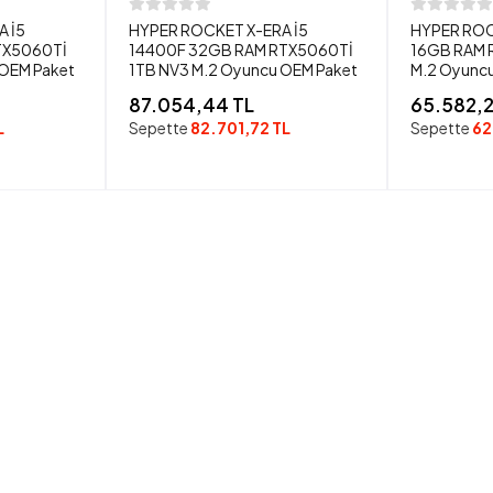
 İ5
HYPER ROCKET X-ERA İ5
HYPER ROC
TX5060Tİ
14400F 32GB RAM RTX5060Tİ
16GB RAM 
 OEM Paket
1TB NV3 M.2 Oyuncu OEM Paket
M.2 Oyunc
87.054,44 TL
65.582,2
L
Sepette
82.701,72 TL
Sepette
62