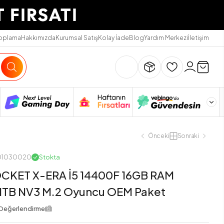
Toplama
Hakkımızda
Kurumsal Satış
Kolay İade
Blog
Yardım Merkezi
İletişim
Önceki
Sonraki
G01030020
Stokta
CKET X-ERA İ5 14400F 16GB RAM
1TB NV3 M.2 Oyuncu OEM Paket
Değerlendirme