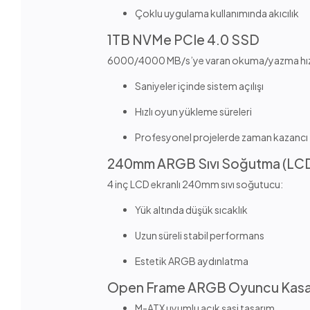
Çoklu uygulama kullanımında akıcılık
1TB NVMe PCIe 4.0 SSD
6000/4000 MB/s’ye varan okuma/yazma hızla
Saniyeler içinde sistem açılışı
Hızlı oyun yükleme süreleri
Profesyonel projelerde zaman kazancı
240mm ARGB Sıvı Soğutma (LCD 
4 inç LCD ekranlı 240mm sıvı soğutucu:
Yük altında düşük sıcaklık
Uzun süreli stabil performans
Estetik ARGB aydınlatma
Open Frame ARGB Oyuncu Kasa
M-ATX uyumlu açık şasi tasarım