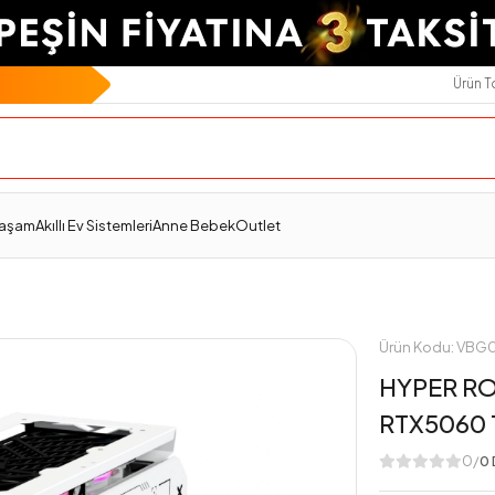
Ürün 
Ödeme Seçenekleri
Değerlendirmeler
Yaşam
Akıllı Ev Sistemleri
Anne Bebek
Outlet
Ürün Kodu: VB
HYPER RO
RTX5060 
0/
0 