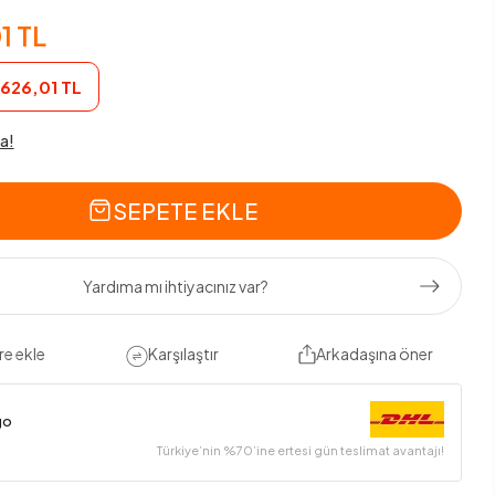
1 TL
626,01 TL
a!
SEPETE EKLE
Yardıma mı ihtiyacınız var?
re ekle
Karşılaştır
Arkadaşına öner
go
Türkiye’nin %70’ine ertesi gün teslimat avantajı!