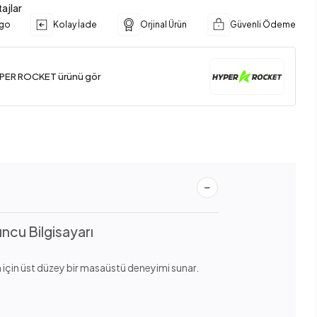
ajlar
rgo
Kolay İade
Orjinal Ürün
Güvenli Ödeme
YPER ROCKET ürünü gör
u Bilgisayarı
için üst düzey bir masaüstü deneyimi sunar.