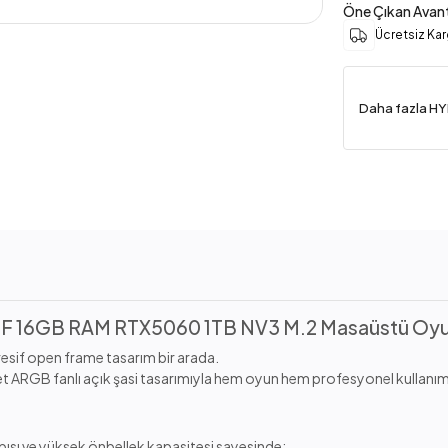
Öne Çıkan Avant
Ücretsiz Ka
Daha fazla H
 16GB RAM RTX5060 1TB NV3 M.2 Masaüstü Oyunc
esif open frame tasarım bir arada.
 ARGB fanlı açık şasi tasarımıyla hem oyun hem profesyonel kullanım 
pısı ve yüksek önbellek kapasitesi sayesinde: