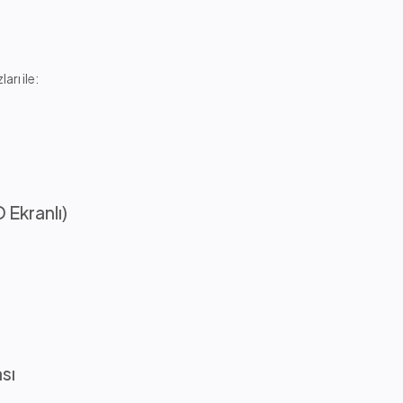
rı ile:
Ekranlı)
sı