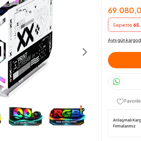
69.080,0
Sepette
65.
Aynı gün kargod
Favorile
Anlaşmalı Kar
Firmalarımız