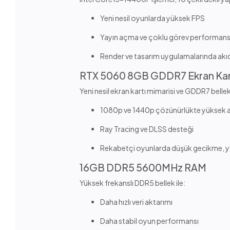
Yeni nesil oyunlarda yüksek FPS
Yayın açma ve çoklu görev performans
Render ve tasarım uygulamalarında akıc
RTX 5060 8GB GDDR7 Ekran Kar
Yeni nesil ekran kartı mimarisi ve GDDR7 belle
1080p ve 1440p çözünürlükte yüksek 
Ray Tracing ve DLSS desteği
Rekabetçi oyunlarda düşük gecikme, yü
16GB DDR5 5600MHz RAM
Yüksek frekanslı DDR5 bellek ile:
Daha hızlı veri aktarımı
Daha stabil oyun performansı