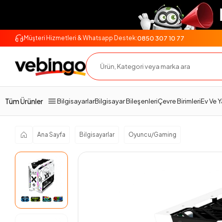
0850 307 10 77
Müşteri Hizmetleri & Whatsapp Destek:
Genel Bakış
Ürün Açıklaması
Teslimat Ve İade
Tüm Ürünler
Bilgisayarlar
Bilgisayar Bileşenleri
Çevre Birimleri
Ev Ve 
Ana Sayfa
Bilgisayarlar
Oyuncu/Gaming