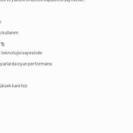
ı
ı kullanım
tı
k teknolojisi sayesinde:
ayarlarda oyun performansı
ksek kare hızı