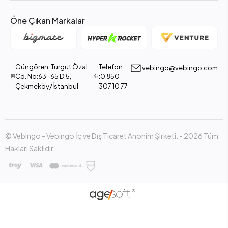
Öne Çıkan Markalar
Güngören, Turgut Özal
Telefon
vebingo@vebingo.com
Cd. No:63-65 D:5,
:0 850
Çekmeköy/İstanbul
307 10 77
© Vebingo - Vebingo İç ve Dış Ticaret Anonim Şirketi. - 2026 Tüm
Hakları Saklıdır.