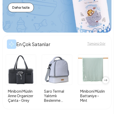
Daha fazla
En Çok Satanlar
Tümünü Gör
Miniboni Müslin
Saro Termal
Miniboni Müslin
Anne Organizer
Yalıtımlı
Battaniye -
Çanta - Grey
Beslenme
Mint
Çantası - Vichy