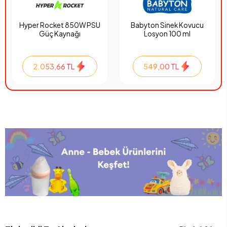
Hyper Rocket 850W PSU
Babyton Sinek Kovucu
Güç Kaynağı
Losyon 100 ml
2.053,66 TL
549,00 TL