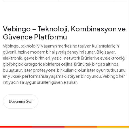
Vebingo – Teknoloji, Kombinasyon ve
Güvence Platformu
Vebingo, teknolojiyi yaşamın merkezine taşıyan kullanıcılar için
güvenli, hızlı ve modern bir alışveriş deneyimi sunar. Bilgisayar,
elektronik, çevre birimleri, yazıcı, network ürünleri ve ev elektroniği
gibi birçok kategoride binlerce orijinal ürünü tek bir çatı altında
buluşturur. İster profesyonel bir kullanıcı olun ister oyun tutkusunu
en yüksek performansla yaşamak isteyen bir oyuncu, Vebingo her
ihtiyacınıza uygun ürünleri güvenle sunar.
Devamını Gör