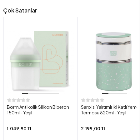
Çok Satanlar
Borrn Antikolik Silikon Biberon
Saro Isı Yalıtımlı İki Katlı Yeme
150ml - Yeşil
Termosu 820ml - Yeşil
1.049,90 TL
2.199,00 TL