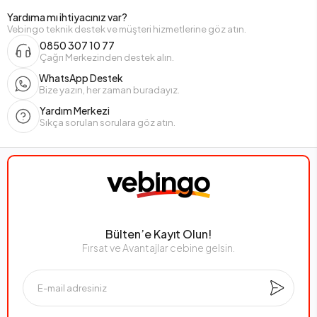
Yardıma mı ihtiyacınız var?
Vebingo teknik destek ve müşteri hizmetlerine göz atın.
0850 307 10 77
Çağrı Merkezinden destek alın.
WhatsApp Destek
Bize yazın, her zaman buradayız.
Yardım Merkezi
Sıkça sorulan sorulara göz atın.
Bülten’e Kayıt Olun!
Fırsat ve Avantajlar cebine gelsin.