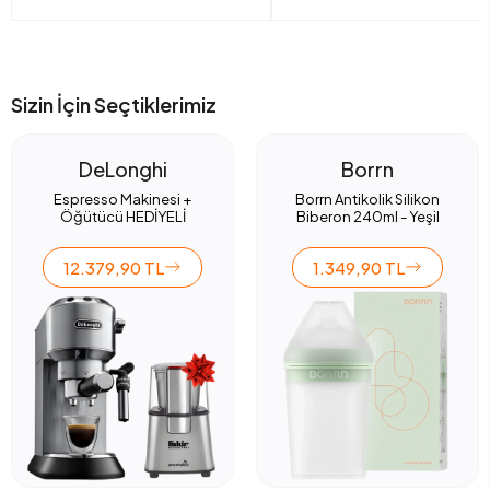
Sizin İçin Seçtiklerimiz
DeLonghi
Borrn
Espresso Makinesi +
Borrn Antikolik Silikon
Öğütücü HEDİYELİ
Biberon 240ml - Yeşil
12.379,90 TL
1.349,90 TL