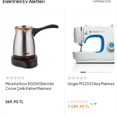
Elektrikli Ev Aletleri
Tümünü Gör
Mina Kafinox 800W Elektrikli
Singer M3205 Dikiş Makinesi
Cezve Çelik Kahve Makinesi
569,90 TL
7.379,00 TL
%4
7.089,90 TL